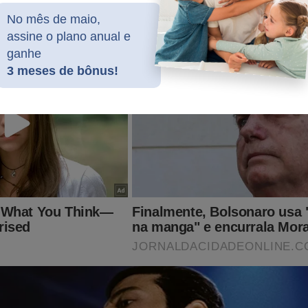
No mês de maio,
assine o plano anual e
ganhe
3 meses de bônus!
va pesquisa é extremamente ruim para Lula
ra garantir “boquinha” da irmã, deputado retira assinatura
peachment de Lula