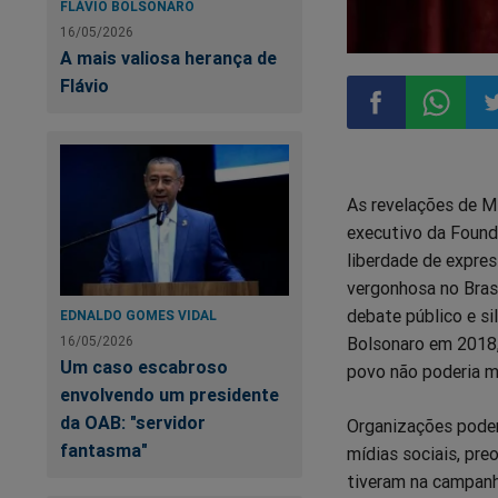
FLÁVIO BOLSONARO
16/05/2026
A mais valiosa herança de
Flávio
Compartilhar
Compart
Co
As revelações de M
no
no
n
executivo da Found
liberdade de expres
Facebook
Whatsa
Tw
vergonhosa no Brasi
debate público e si
EDNALDO GOMES VIDAL
16/05/2026
Bolsonaro em 2018, 
Um caso escabroso
povo não poderia ma
envolvendo um presidente
da OAB: "servidor
Organizações podero
fantasma"
mídias sociais, p
tiveram na campanha