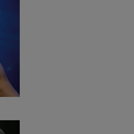
adeonline
vista A
no
ente,
-
 quer