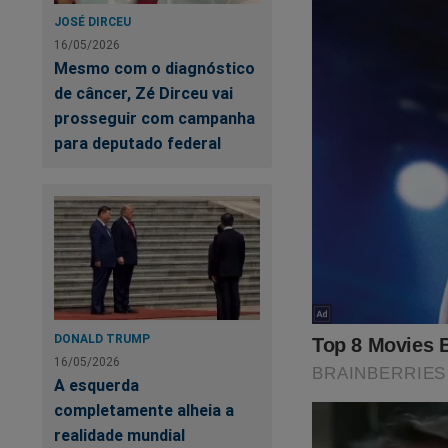
JOSÉ DIRCEU
16/05/2026
Mesmo com o diagnóstico
de câncer, Zé Dirceu vai
prosseguir com campanha
para deputado federal
Siga o Jornal da C
Torne-se nosso assin
primeiro
PODCAS
Verdade, onde os "a
DONALD TRUMP
link:
https://assina
16/05/2026
A esquerda
Nas últimas semana
completamente alheia a
será o ponto de par
realidade mundial
presidente Bolsona