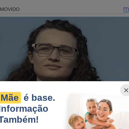
enando o Brasil a décadas de censura e manipulação.
s, com o respaldo do STF e TSE, está à frente do que Mike Be
elações expõem uma Suprema Corte em ruínas, com sua reputação
da. A confiança da população foi destruída, e o respeito pela in
es que, em vez de proteger a Constituição, agora mancham seu 
sura.
ornalista.
×
Mãe
é base.
Informação
 Salvador surpreende o mundo e faz acordo inédito com os
volvendo criminosos condenados
Também!