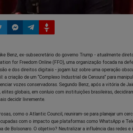
ilhar
mpartilhar
Compartilhar
Compartilhar
Compartilhar
ike Benz, ex-subsecretário do governo Trump - atualmente diret
o
no
no
no
ation for Freedom Online (FFO), uma organização focada na def
são e dos direitos digitais - jogam luz sobre uma operação obsc
pp
itter
Messenger
Telegram
Gettr
l: a criação de um “Complexo Industrial de Censura” para manipul
lenciar vozes conservadoras. Segundo Benz, após a vitória de Jai
elites globais, em conluio com instituições brasileiras, decidira
is decidir livremente.
sas, como o Atlantic Council, reuniram-se para planejar um cerc
reocupadas com o impacto que plataformas como WhatsApp e Te
 de Bolsonaro. O objetivo? Neutralizar a influência das redes e