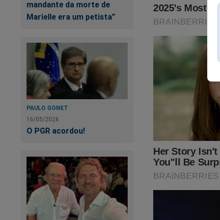
mandante da morte de
Marielle era um petista”
PAULO GONET
16/05/2026
No
O PGR acordou!
Pa
im