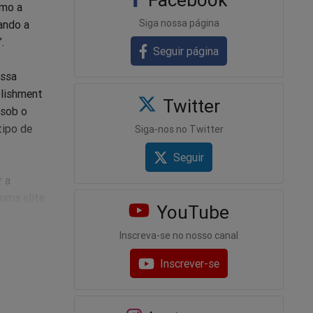
omo a
Siga nossa página
ando a
.
Seguir página
essa
blishment
Twitter
 sob o
tipo de
Siga-nos no Twitter
Seguir
r a
 uma elite
YouTube
aça para
Inscreva-se no nosso canal
Inscrever-se
 a
e não for
 direito