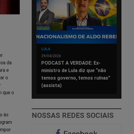
LULA
or
29/04/2026
esa da
PODCAST A VERDADE: Ex-
ura e
ministro de Lula diz que “não
ar o
temos governo, temos ruínas”
r
(assista)
m que o
NOSSAS REDES SOCIAIS
o às
legram
 impor
Facebook