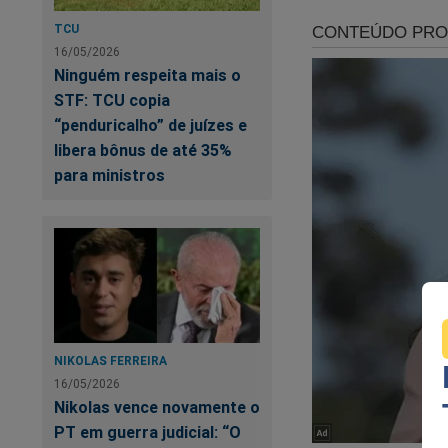
será corroído, cond
TCU
16/05/2026
Alexandre de Morae
Ninguém respeita mais o
de tirania. As rev
STF: TCU copia
profundamente abala
“penduricalho” de juízes e
corroído por aquel
libera bônus de até 35%
autoritarismo e cen
para ministros
Karina Michelin
. J
NIKOLAS FERREIRA
El
16/05/2026
en
Nikolas vence novamente o
PT em guerra judicial: “O