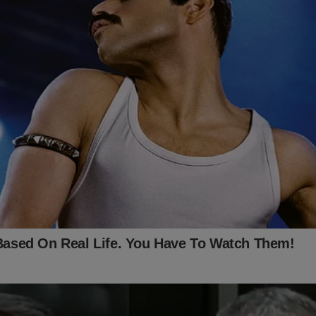
idade Online no Facebook:
https://www.facebook.com/jornaldacid
ante, o que lhe dará o direito de assistir o
T
conservador do Brasil e ter acesso exclusivo ao conteúdo da Re
ssuntos proibidos" no Brasil são revelados. Para assinar, clique 
nte.jornaldacidadeonline.com.br/apresentacao
s, o impeachment de Alexandre de Moraes ganhou força. Certam
tida para colocar um fim em toda a cruel perseguição contra o ex
ro, seus aliados e a mídia independente como o JCO! O "sistema"