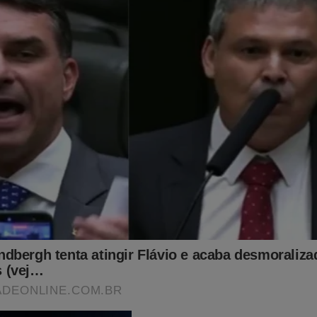
mente aconteceu em 2022... Porém, para o "terror" do "sistema", 
do no livro
"O Fantasma do Alvorada - A Volta à Cena do
ller
no Brasil. Não perca tempo. Caso tenha interesse, clique no l
bra:
udoconservador.com.br/products/o-fantasma-do-alvorada-a-vol
já conhece o livro: