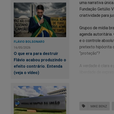
uma narrativa única
Fundação Getúlio V
criatividade para j
Grupos de mídia bra
agenda autoritária.
e o controle absolu
FLÁVIO BOLSONARO
pretexto hipócrita
16/05/2026
“proteção”?
O que era para destruir
Flávio acabou produzindo o
A verdade é clara e
efeito contrário. Entenda
liberdade de expres
(veja o vídeo)
globalista. O disc
justificar a censura 
As denúncias de M
liberdade como um 
MIKE BENZ
desmantelada, o esp