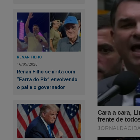
esconder o que real
isso foi documenta
Crime"
,
um
best se
para adquirir essa o
https://www.conte
cena-do-crime
RENAN FILHO
16/05/2026
O próprio Bolsonaro 
Renan Filho se irrita com
“Farra do Pix” envolvendo
o pai e o governador