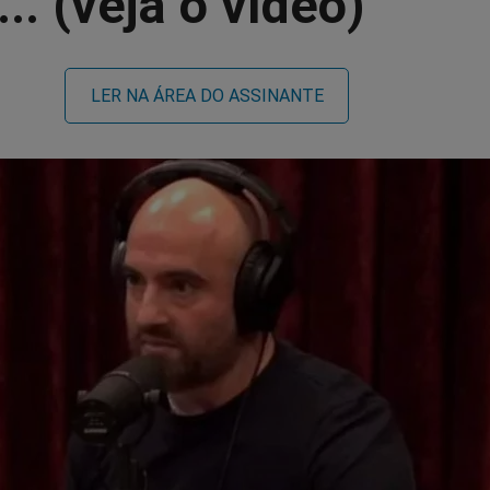
... (veja o vídeo)
LER NA ÁREA DO ASSINANTE