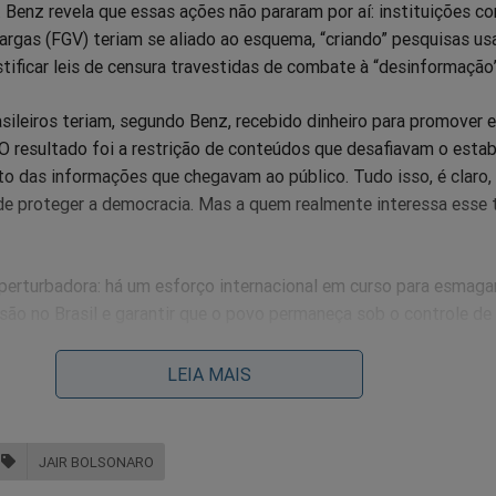
. Benz revela que essas ações não pararam por aí: instituições c
argas (FGV) teriam se aliado ao esquema, “criando” pesquisas us
ustificar leis de censura travestidas de combate à “desinformação”
sileiros teriam, segundo Benz, recebido dinheiro para promover 
 O resultado foi a restrição de conteúdos que desafiavam o esta
to das informações que chegavam ao público. Tudo isso, é claro,
 de proteger a democracia. Mas a quem realmente interessa esse 
 perturbadora: há um esforço internacional em curso para esmaga
são no Brasil e garantir que o povo permaneça sob o controle de
urso de “combate às fake news” não passa de uma cortina de fum
política.
LEIA MAIS
ike Benz soam como um alerta máximo para todos que defendem
valor fundamental: estamos sob ataque! Se essa rede de control
JAIR BOLSONARO
aço para o contraditório desaparecerá, e o verdadeiro estado de