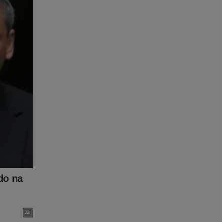
tudo
ink abaixo
ta-a-