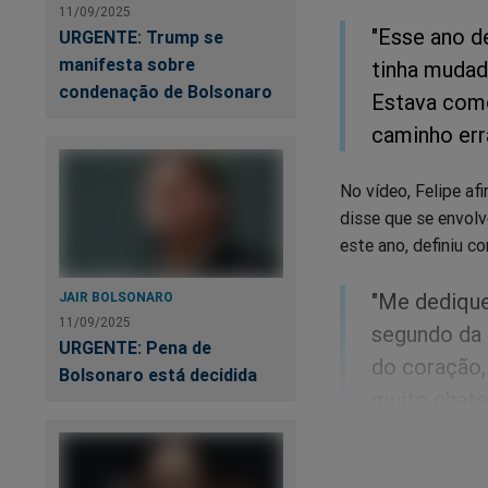
11/09/2025
"Esse ano d
URGENTE: Trump se
manifesta sobre
tinha mudad
condenação de Bolsonaro
Estava como
caminho err
No vídeo, Felipe afi
disse que se envolv
este ano, definiu c
"Me dedique
JAIR BOLSONARO
11/09/2025
segundo da 
URGENTE: Pena de
do coração,
Bolsonaro está decidida
muito chate
em mim. Na 
conteúdo. T