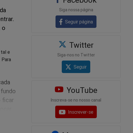
ida
Siga nossa página
ntrar.
Seguir página
 o
Twitter
tal e
Siga-nos no Twitter
. Para
Seguir
cada
YouTube
 fundo
 ficar
Inscreva-se no nosso canal
focar
Inscrever-se
duzir
ue não é