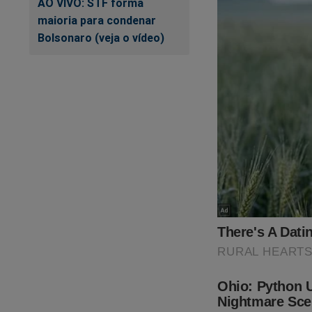
AO VIVO: STF forma
link:
https://assina
maioria para condenar
Bolsonaro (veja o vídeo)
Nas últimas semana
será o ponto de par
presidente Bolsona
esconder o que real
isso foi documenta
Crime"
,
um
best se
para adquirir essa o
https://www.conte
cena-do-crime
O próprio Bolsonaro 