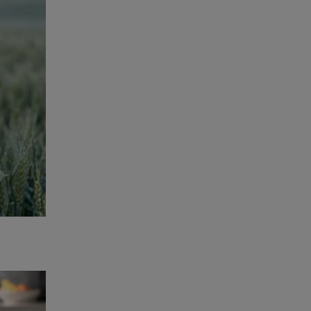
ente,
-
 quer
tudo
ink abaixo
ta-a-