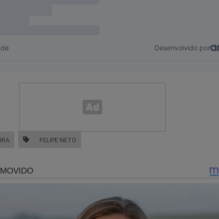
rroso descendo a ladeira ao encontro de Robespierre
IRA
FELIPE NETO
idade Online no Facebook:
https://www.facebook.com/jornaldacid
ante, o que lhe dará o direito de assistir o
T
conservador do Brasil e ter acesso exclusivo ao conteúdo da Re
ssuntos proibidos" no Brasil são revelados. Para assinar, clique 