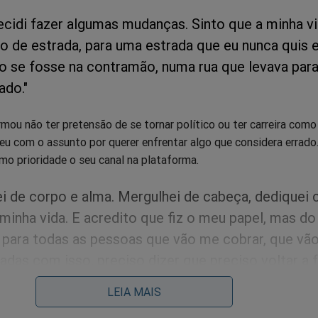
ecidi fazer algumas mudanças. Sinto que a minha v
o de estrada, para uma estrada que eu nunca quis e
 se fosse na contramão, numa rua que levava para
ado."
rmou não ter pretensão de se tornar político ou ter carreira como 
eu com o assunto por querer enfrentar algo que considera errado
omo prioridade o seu canal na plataforma.
i de corpo e alma. Mergulhei de cabeça, dediquei 
minha vida. E acredito que fiz o meu papel, mas do
 para todas as pessoas que vão me cobrar, que vão
adas com isso, preciso dizer que preciso voltar a 
minha felicidade e no que eu amo fazer, que é pro
LEIA MAIS
ive que abdicar de muitas coisas para essa vida, q