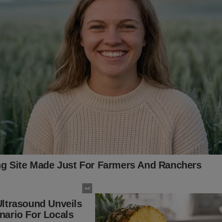
nte.jornaldacidadeonline.com.br/apresentacao
s, o impeachment de Alexandre de Moraes ganhou força. Certam
tida para colocar um fim em toda a cruel perseguição contra o ex
ro, seus aliados e a mídia independente como o JCO! O "sistema"
mente aconteceu em 2022... Porém, para o "terror" do "sistema", 
do no livro
"O Fantasma do Alvorada - A Volta à Cena do
ller
no Brasil. Não perca tempo. Caso tenha interesse, clique no l
bra:
udoconservador.com.br/products/o-fantasma-do-alvorada-a-vol
já conhece o livro: