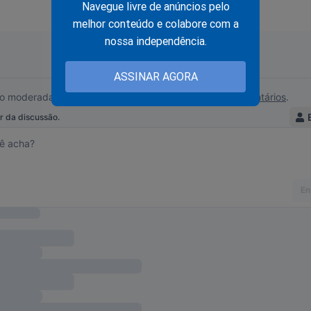
Navegue livre de anúncios pelo
melhor conteúdo e colabore com a
nossa independência.
stora é inocentada pela Justiça por associar gay a Aids
ASSINAR AGORA
nistro de Lula é vergonhosamente desmoralizado pelo próp
overno