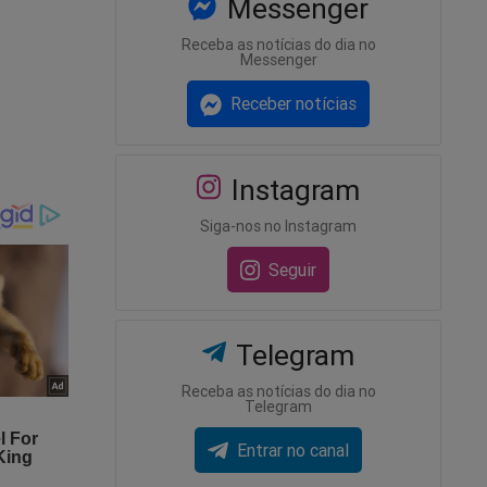
Messenger
Receba as notícias do dia no
Messenger
e
emanas e
Receber notícias
 embate
Instagram
pareci
Siga-nos no Instagram
lham
Seguir
uei para
Telegram
e:
Receba as notícias do dia no
Telegram
a mole
Entrar no canal