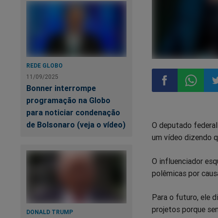
REDE GLOBO
11/09/2025
Bonner interrompe
programação na Globo
Compartilhar
Compart
Co
para noticiar condenação
de Bolsonaro (veja o vídeo)
O deputado federal 
no
no
n
um vídeo dizendo que
Facebook
Whatsa
Tw
O influenciador esq
polêmicas por causa
Para o futuro, ele 
projetos porque se
DONALD TRUMP