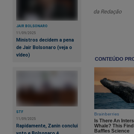
a vida que eu
da Redação
O youtuber e empres
comportamentos de 
JAIR BOLSONARO
destacou que seu 
11/09/2025
Ministros decidem a pena
de Jair Bolsonaro (veja o
"O fato de 
vídeo)
político, v
em nenhum 
mais comigo
poder lutar a
Nikolas definiu to
STF
“Esse aqui 
11/09/2025
do Brasil”
Rapidamente, Zanin conclui
voto e Bolsonaro é