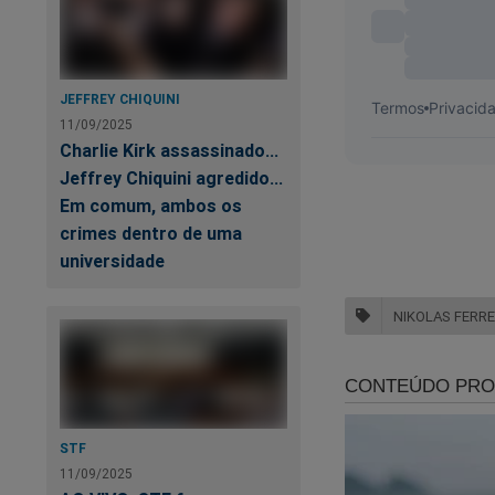
Ba
JEFFREY CHIQUINI
11/09/2025
Charlie Kirk assassinado...
Jeffrey Chiquini agredido...
Em comum, ambos os
crimes dentro de uma
universidade
NIKOLAS FERRE
Siga o Jornal da C
Torne-se nosso assin
STF
primeiro
PODCAS
11/09/2025
Verdade, onde os "a