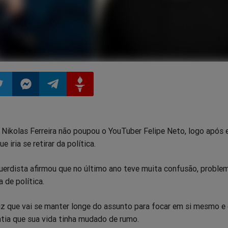
ilhar
mpartilhar
Compartilhar
Compartilhar
Compartilhar
Nikolas Ferreira não poupou o YouTuber Felipe Neto, logo após e
o
no
no
no
 iria se retirar da política.
pp
itter
Messenger
Telegram
Gettr
uerdista afirmou que no último ano teve muita confusão, proble
 de política.
diz que vai se manter longe do assunto para focar em si mesmo e
ntia que sua vida tinha mudado de rumo.