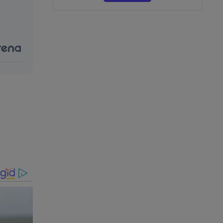
adeonline
vista A
no