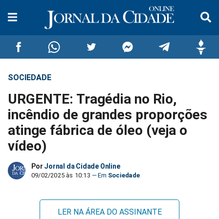
SOCIEDADE
Compartilhar
Compartilhar
Compartilhar
Compartilhar
Compartilhar
Compar
URGENTE: Tragédia no Rio,
no
no
no
no
no
no
incêndio de grandes proporções
atinge fábrica de óleo (veja o
Facebook
Whatsapp
Twitter
Messenger
Telegram
Gettr
vídeo)
Por
Jornal da Cidade Online
09/02/2025 às 10:13
Sociedade
LER NA ÁREA DO ASSINANTE