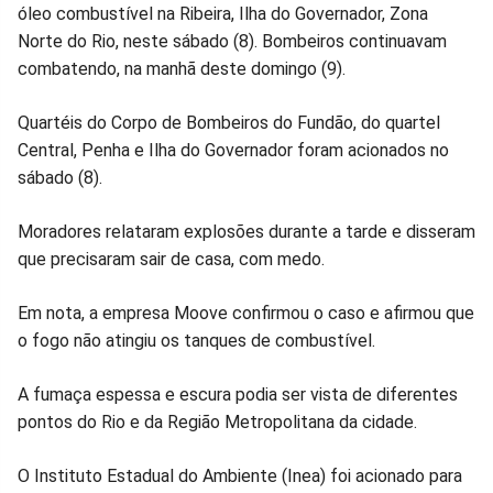
óleo combustível na Ribeira, Ilha do Governador, Zona
no
no
no
no
no
no
Norte do Rio, neste sábado (8). Bombeiros continuavam
combatendo, na manhã deste domingo (9).
Facebook
Whatsapp
Twitter
Messenger
Telegram
Gettr
Quartéis do Corpo de Bombeiros do Fundão, do quartel
Central, Penha e Ilha do Governador foram acionados no
sábado (8).
Moradores relataram explosões durante a tarde e disseram
que precisaram sair de casa, com medo.
Em nota, a empresa Moove confirmou o caso e afirmou que
o fogo não atingiu os tanques de combustível.
A fumaça espessa e escura podia ser vista de diferentes
pontos do Rio e da Região Metropolitana da cidade.
O Instituto Estadual do Ambiente (Inea) foi acionado para