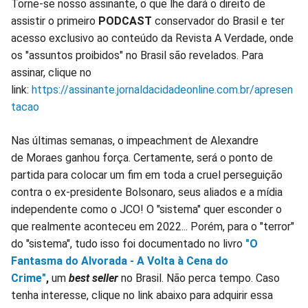
Torne-se nosso assinante, o que lhe dará o direito de
assistir o primeiro
PODCAST
conservador do Brasil e ter
acesso exclusivo ao conteúdo da Revista A Verdade, onde
os "assuntos proibidos" no Brasil são revelados. Para
assinar, clique no
link:
https://assinante.jornaldacidadeonline.com.br/apresen
tacao
Nas últimas semanas, o impeachment de Alexandre
de Moraes ganhou força. Certamente, será o ponto de
partida para colocar um fim em toda a cruel perseguição
contra o ex-presidente Bolsonaro, seus aliados e a mídia
independente como o JCO! O "sistema" quer esconder o
que realmente aconteceu em 2022... Porém, para o "terror"
do "sistema", tudo isso foi documentado no livro
"O
Fantasma do Alvorada - A Volta à Cena do
Crime"
,
um
best seller
no Brasil. Não perca tempo. Caso
tenha interesse, clique no link abaixo para adquirir essa