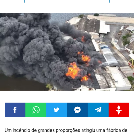
Compartilhar
Compartilhar
Compartilhar
Compartilhar
Compartilhar
Compart
Um incêndio de grandes proporções atingiu uma fábrica de