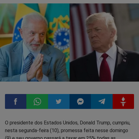
Compartilhar
Compartilhar
Compartilhar
Compartilhar
Compartilhar
Compart
O presidente dos Estados Unidos, Donald Trump, cumpriu,
nesta segunda-feira (10), promessa feita nesse domingo
no
no
no
no
no
no
(9) e seu governo passará a taxar em 25% todas as