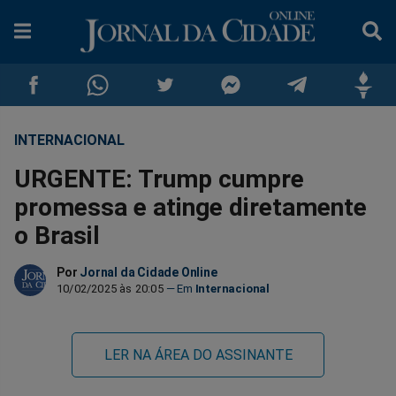
INTERNACIONAL
Compartilhar
Compartilhar
Compartilhar
Compartilhar
Compartilhar
Compar
URGENTE: Trump cumpre
no
no
no
no
no
no
promessa e atinge diretamente
o Brasil
Facebook
Whatsapp
Twitter
Messenger
Telegram
Gettr
Por
Jornal da Cidade Online
10/02/2025 às 20:05
Internacional
LER NA ÁREA DO ASSINANTE