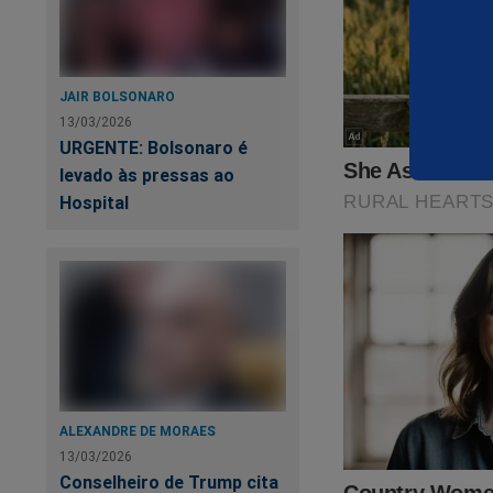
JAIR BOLSONARO
13/03/2026
URGENTE: Bolsonaro é
levado às pressas ao
Siga o Jornal da C
Hospital
Torne-se nosso assin
primeiro
PODCAS
Verdade, onde os "a
link:
https://assina
Nas últimas semana
será o ponto de par
ALEXANDRE DE MORAES
presidente Bolsona
13/03/2026
esconder o que real
Conselheiro de Trump cita