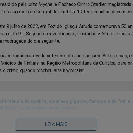
 presidido pela juíza Mychelle Pacheco Cintra Stadler, magistrada
al do Júri do Foro Central de Curitiba. 10 testemunhas devem ser
em 9 julho de 2022, em Foz do Iguaçu. Arruda comemorava 50 a
ula e do PT. Segundo a investigação, Guaranho e Arruda, trocaram
na madrugada do dia seguinte.
risão domiciliar desde setembro do ano passado. Antes disso, e
Médico de Pinhais, na Região Metropolitana de Curitiba, para on
o crime, quando recebeu alta hospitalar.
 iminência da quebra, empresa gigante, famosa e de “mil e
ilidades” pede recuperação judicial
LEIA MAIS