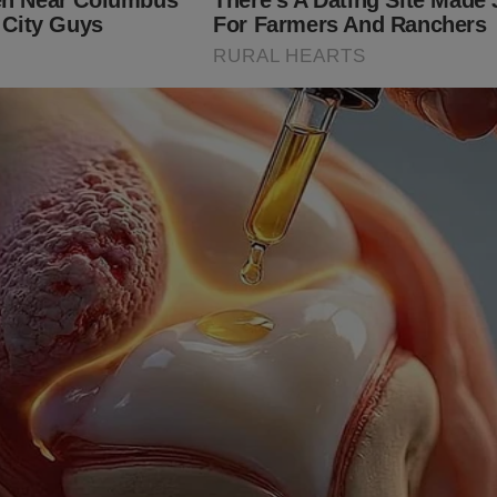
do no livro
"O Fantasma do Alvorada - A Volta à Cena do
ller
no Brasil. Não perca tempo. Caso tenha interesse, clique no l
bra:
udoconservador.com.br/products/o-fantasma-do-alvorada-a-vol
já conhece o livro: