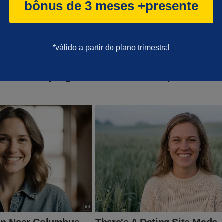
bônus de 3 meses +presente
*válido a partir do plano trimestral
idade Online no Facebook:
https://www.facebook.com/jornaldacid
ante, o que lhe dará o direito de assistir o
T
conservador do Brasil e ter acesso exclusivo ao conteúdo da Re
ssuntos proibidos" no Brasil são revelados. Para assinar, clique 
nte.jornaldacidadeonline.com.br/apresentacao
s, o impeachment de Alexandre de Moraes ganhou força. Certam
tida para colocar um fim em toda a cruel perseguição contra o ex
ro, seus aliados e a mídia independente como o JCO! O "sistema"
mente aconteceu em 2022... Porém, para o "terror" do "sistema", 