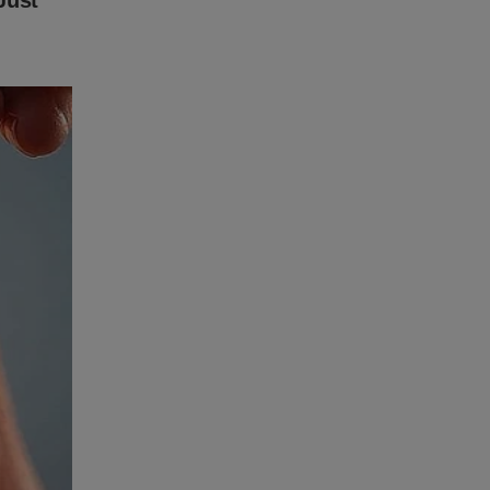
ink abaixo
ta-a-