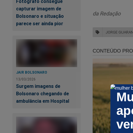
Fotógrafo consegue
capturar imagem de
da Redação
Bolsonaro e situação
parece ser ainda pior
JORGE GUARA
Av
JAIR BOLSONARO
13/03/2026
Surgem imagens de
Re
Mu
Bolsonaro chegando de
ambulância em Hospital
ap
ve