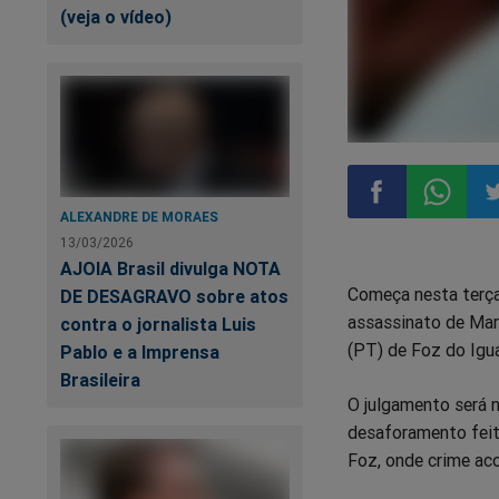
(veja o vídeo)
ALEXANDRE DE MORAES
13/03/2026
Compartilhar
Compart
Co
AJOIA Brasil divulga NOTA
Começa nesta terça-
DE DESAGRAVO sobre atos
no
no
n
assassinato de Marc
contra o jornalista Luis
(PT) de Foz do Igu
Pablo e a Imprensa
Facebook
Whatsa
Tw
Brasileira
O julgamento será n
desaforamento feit
Foz, onde crime aco