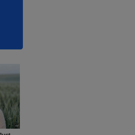
adeonline
vista A
no
ente,
-
 quer
tudo