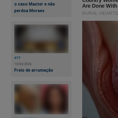
isso foi documenta
o caso Master e não
Crime"
,
um
best se
perdoa Moraes
para adquirir essa o
https://www.conte
cena-do-crime
O próprio Bolsonaro 
STF
13/03/2026
Freio de arrumação