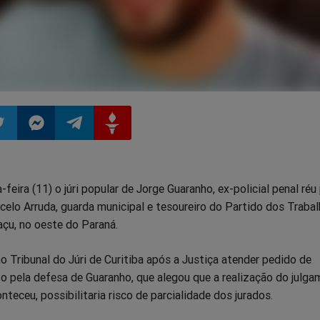
ilhar
mpartilhar
Compartilhar
Compartilhar
Compartilhar
feira (11) o júri popular de Jorge Guaranho, ex-policial penal réu
o
no
no
no
elo Arruda, guarda municipal e tesoureiro do Partido dos Traba
açu, no oeste do Paraná.
pp
itter
Messenger
Telegram
Gettr
o Tribunal do Júri de Curitiba após a Justiça atender pedido de
o pela defesa de Guaranho, que alegou que a realização do julg
nteceu, possibilitaria risco de parcialidade dos jurados.