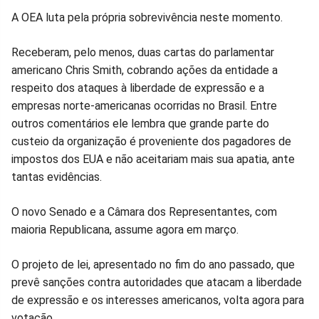
Compartilhar
Compartilhar
Compartilhar
Compartilhar
Compartilhar
Compart
A OEA luta pela própria sobrevivência neste momento.
no
no
no
no
no
no
Receberam, pelo menos, duas cartas do parlamentar
americano Chris Smith, cobrando ações da entidade a
Facebook
Whatsapp
Twitter
Messenger
Telegram
Gettr
respeito dos ataques à liberdade de expressão e a
empresas norte-americanas ocorridas no Brasil. Entre
outros comentários ele lembra que grande parte do
custeio da organização é proveniente dos pagadores de
impostos dos EUA e não aceitariam mais sua apatia, ante
tantas evidências.
O novo Senado e a Câmara dos Representantes, com
maioria Republicana, assume agora em março.
O projeto de lei, apresentado no fim do ano passado, que
prevê sanções contra autoridades que atacam a liberdade
de expressão e os interesses americanos, volta agora para
votação.