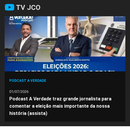
Compartilhar
Compartilhar
Compartilhar
Compartilhar
Compartilhar
Compart
TV JCO
no
no
no
no
no
no
Facebook
Whatsapp
Twitter
Messenger
Telegram
Gettr
PODCAST A VERDADE
01/07/2026
Podcast A Verdade traz grande jornalista para
comentar a eleição mais importante da nossa
história (assista)