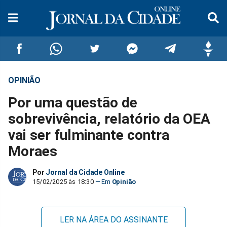
OPINIÃO
Compartilhar
Compartilhar
Compartilhar
Compartilhar
Compartilhar
Compar
Por uma questão de
no
no
no
no
no
no
sobrevivência, relatório da OEA
vai ser fulminante contra
Facebook
Whatsapp
Twitter
Messenger
Telegram
Gettr
Moraes
Por
Jornal da Cidade Online
15/02/2025 às 18:30
Opinião
LER NA ÁREA DO ASSINANTE