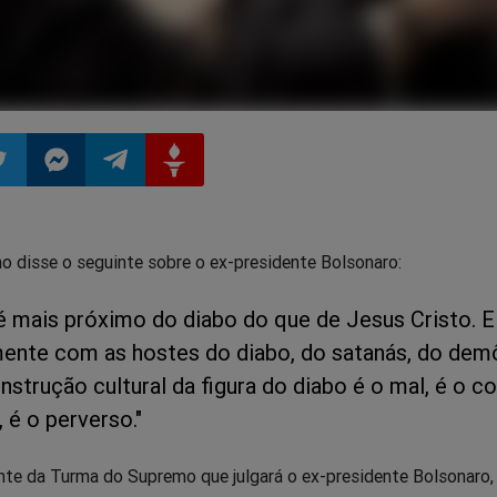
ilhar
mpartilhar
Compartilhar
Compartilhar
Compartilhar
o disse o seguinte sobre o ex-presidente Bolsonaro:
o
no
no
no
é mais próximo do diabo do que de Jesus Cristo. E
pp
itter
Messenger
Telegram
Gettr
lmente com as hostes do diabo, do satanás, do dem
strução cultural da figura do diabo é o mal, é o co
, é o perverso."
nte da Turma do Supremo que julgará o ex-presidente Bolsonaro,