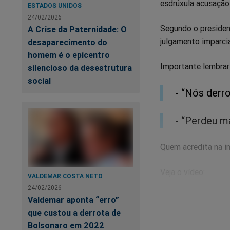
esdrúxula acusação 
ESTADOS UNIDOS
24/02/2026
Segundo o presiden
A Crise da Paternidade: O
julgamento imparcia
desaparecimento do
homem é o epicentro
Importante lembrar 
silencioso da desestrutura
social
- “Nós derr
- “Perdeu m
Quem acredita na i
Veja o vídeo:
VALDEMAR COSTA NETO
24/02/2026
Valdemar aponta “erro”
que custou a derrota de
Bolsonaro em 2022