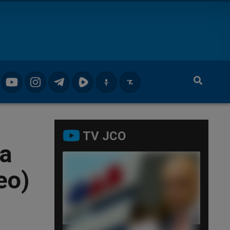
TV JCO
 a
eo)