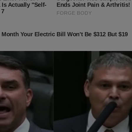
do no livro
"O Fantasma do Alvorada - A Volta à Cena do
ller
no Brasil. Não perca tempo. Caso tenha interesse, clique no l
bra:
udoconservador.com.br/products/o-fantasma-do-alvorada-a-vol
já conhece o livro: