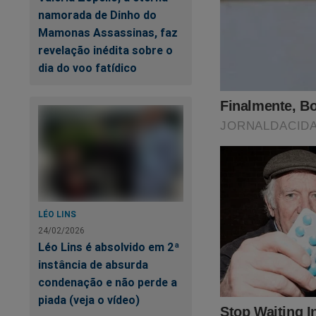
namorada de Dinho do
Mamonas Assassinas, faz
revelação inédita sobre o
dia do voo fatídico
Siga o Jornal da C
Torne-se nosso assin
primeiro
PODCAS
Verdade, onde os "a
LÉO LINS
link:
https://assina
24/02/2026
Léo Lins é absolvido em 2ª
Nas últimas semana
instância de absurda
será o ponto de par
condenação e não perde a
presidente Bolsona
piada (veja o vídeo)
esconder o que real