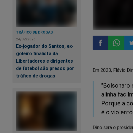
TRÁFICO DE DROGAS
24/02/2026
Ex-jogador do Santos, ex-
goleiro finalista da
Compartilhar
Compart
Co
Libertadores e dirigentes
de futebol são presos por
Em 2023, Flávio Din
no
no
n
tráfico de drogas
"Bolsonaro 
Facebook
Whatsa
Tw
alinha faci
Porque a con
é o violento
Dino será o preside