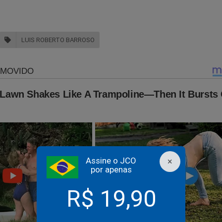
LUIS ROBERTO BARROSO
Assine o JCO
×
por apenas
R$ 19,90
desmanche da USAID: O choro dos globalistas e o fim da fa
diática nos Estados Unidos