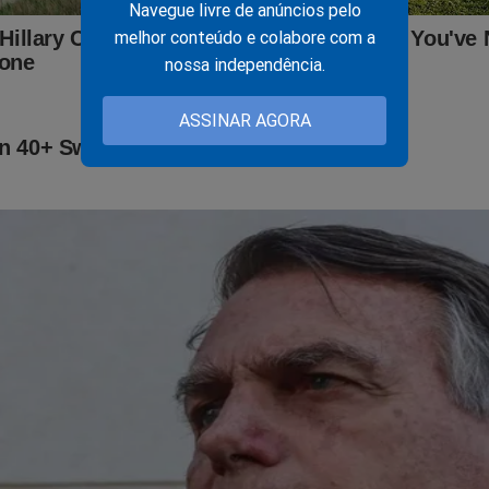
Navegue livre de anúncios pelo
melhor conteúdo e colabore com a
nossa independência.
ASSINAR AGORA
urão toma atitude e vai pra cima de Gilmar
resentador de um dos maiores podcasts dos EUA detona 
 evento internacional