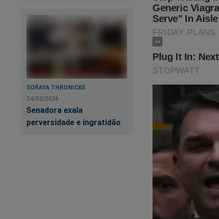
isso foi documenta
Crime"
,
um
best se
para adquirir essa o
https://www.conte
cena-do-crime
SORAYA THRONICKE
O próprio Bolsonaro 
24/02/2026
Senadora exala
perversidade e ingratidão