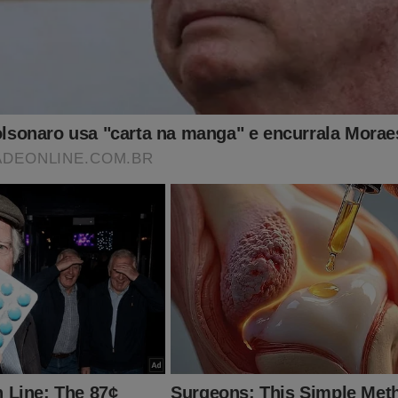
idade Online no Facebook:
https://www.facebook.com/jornaldacid
ante, o que lhe dará o direito de assistir o
T
conservador do Brasil e ter acesso exclusivo ao conteúdo da Re
ssuntos proibidos" no Brasil são revelados. Para assinar, clique 
nte.jornaldacidadeonline.com.br/apresentacao
s, o impeachment de Alexandre de Moraes ganhou força. Certam
tida para colocar um fim em toda a cruel perseguição contra o ex
ro, seus aliados e a mídia independente como o JCO! O "sistema"
mente aconteceu em 2022... Porém, para o "terror" do "sistema", 