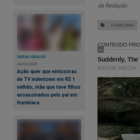
da Redação
FLÁVIO DINO
SARAH ARAÚJO
24/02/2026
Ação quer que emissoras
de TV indenizem em R$ 1
milhão, mãe que teve filhos
assassinados pelo pai em
Itumbiara
O 
mi