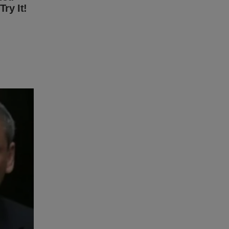
ink abaixo
ta-a-