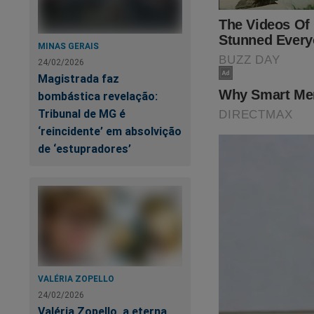
MINAS GERAIS
24/02/2026
Magistrada faz
bombástica revelação:
Tribunal de MG é
‘reincidente’ em absolvição
de ‘estupradores’
Mo
Ap
em
VALÉRIA ZOPELLO
24/02/2026
Valéria Zopello, a eterna