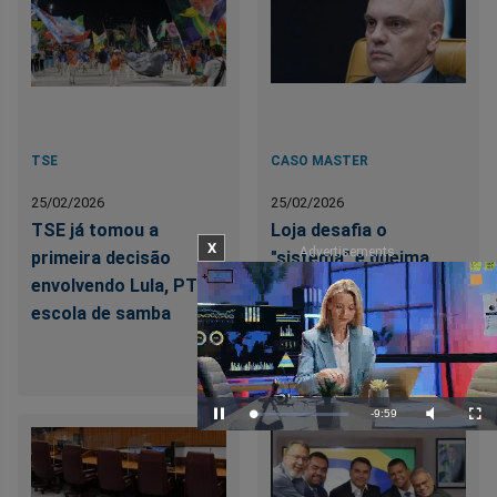
TSE
CASO MASTER
25/02/2026
25/02/2026
TSE já tomou a
Loja desafia o
X
Advertisements
primeira decisão
"sistema" e queima
envolvendo Lula, PT e
estoque com FRETE
escola de samba
GRÁTIS de conteúdo
temido sobre o Caso
Master
Remaining
-
9:57
Loaded
:
Pause
Mute
Full
6.63%
Time