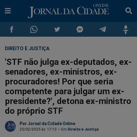
DIREITO E JUSTIÇA
Compartilhar
Compartilhar
Compartilhar
Compartilhar
Compartilhar
Compar
'STF não julga ex-deputados, ex-
no
no
no
no
no
no
senadores, ex-ministros, ex-
procuradores! Por que seria
Facebook
Whatsapp
Twitter
Messenger
Telegram
Gettr
competente para julgar um ex-
presidente?', detona ex-ministro
do próprio STF
Por
Jornal da Cidade Online
25/02/2025 às 17:13
Direito e Justiça