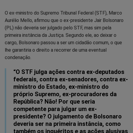
Compartilhar
Compartilhar
Compartilhar
Compartilhar
Compartilhar
Compart
O ex-ministro do Supremo Tribunal Federal (STF), Marco
Aurélio Mello, afirmou que o ex-presidente Jair Bolsonaro
no
no
no
no
no
no
(PL) não deveria ser julgado pelo STF, mas sim pela
primeira instância da Justiça. Segundo ele, ao deixar o
Facebook
Whatsapp
Twitter
Messenger
Telegram
Gettr
cargo, Bolsonaro passou a ser um cidadão comum, o que
lhe garantiria o direito a recorrer de uma eventual
condenação.
“O STF julga ações contra ex-deputados
federais, contra ex-senadores, contra ex-
ministro do Estado, ex-ministro do
próprio Supremo, ex-procuradores da
República? Não! Por que seria
competente para julgar um ex-
presidente? O julgamento de Bolsonaro
deveria ser na primeira instância, como
também os inquéritos e as ações alusivas