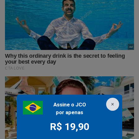
×
Assine o JCO
por apenas
R$ 19,90