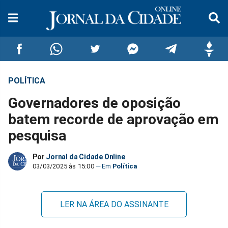
POLÍTICA
Compartilhar
Compartilhar
Compartilhar
Compartilhar
Compartilhar
Compar
Governadores de oposição
no
no
no
no
no
no
batem recorde de aprovação em
pesquisa
Facebook
Whatsapp
Twitter
Messenger
Telegram
Gettr
Por
Jornal da Cidade Online
03/03/2025 às 15:00
Política
LER NA ÁREA DO ASSINANTE