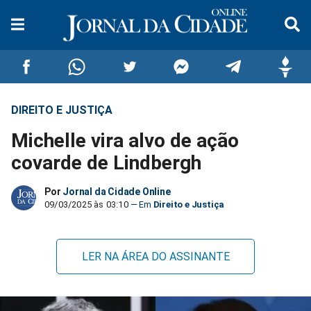
DIREITO E JUSTIÇA
Compartilhar
Compartilhar
Compartilhar
Compartilhar
Compartilhar
Compar
Michelle vira alvo de ação
no
no
no
no
no
no
covarde de Lindbergh
Facebook
Whatsapp
Twitter
Messenger
Telegram
Gettr
Por
Jornal da Cidade Online
09/03/2025 às 03:10
Direito e Justiça
LER NA ÁREA DO ASSINANTE