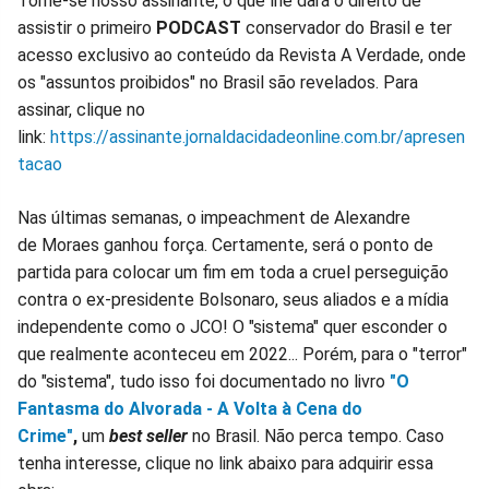
Torne-se nosso assinante, o que lhe dará o direito de
assistir o primeiro
PODCAST
conservador do Brasil e ter
acesso exclusivo ao conteúdo da Revista A Verdade, onde
os "assuntos proibidos" no Brasil são revelados. Para
assinar, clique no
link:
https://assinante.jornaldacidadeonline.com.br/apresen
tacao
Nas últimas semanas, o impeachment de Alexandre
de Moraes ganhou força. Certamente, será o ponto de
partida para colocar um fim em toda a cruel perseguição
contra o ex-presidente Bolsonaro, seus aliados e a mídia
independente como o JCO! O "sistema" quer esconder o
que realmente aconteceu em 2022... Porém, para o "terror"
do "sistema", tudo isso foi documentado no livro
"O
Fantasma do Alvorada - A Volta à Cena do
Crime"
,
um
best seller
no Brasil. Não perca tempo. Caso
tenha interesse, clique no link abaixo para adquirir essa