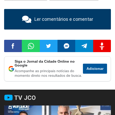
Ler comentários e comentar
Siga o Jornal da Cidade Online no
Compartilhar
Compartilhar
Compartilhar
Compartilhar
Compartilhar
Compart
Google
Adicionar
Acompanhe as principais notícias do
no
no
no
no
no
no
momento direto nos resultados de busca.
Facebook
Whatsapp
Twitter
Messenger
Telegram
Gettr
TV JCO