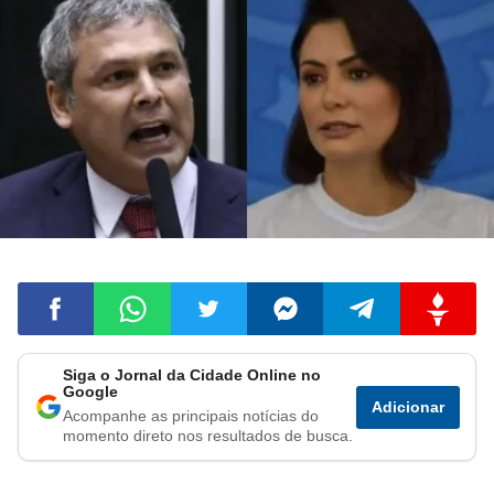
Siga o Jornal da Cidade Online no
Compartilhar
Compartilhar
Compartilhar
Compartilhar
Compartilhar
Compart
Google
Adicionar
Acompanhe as principais notícias do
no
no
no
no
no
no
momento direto nos resultados de busca.
Facebook
Whatsapp
Twitter
Messenger
Telegram
Gettr