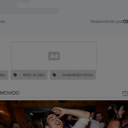
IRA
REDE GLOBO
GUIMARÃES ROSA