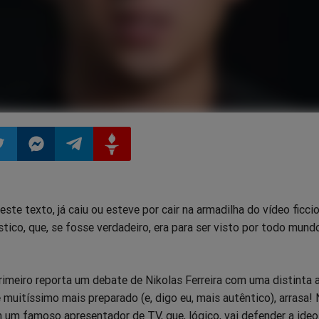
ilhar
mpartilhar
Compartilhar
Compartilhar
Compartilhar
este texto, já caiu ou esteve por cair na armadilha do vídeo ficc
o
no
no
no
co, que, se fosse verdadeiro, era para ser visto por todo mund
pp
itter
Messenger
Telegram
Gettr
imeiro reporta um debate de Nikolas Ferreira com uma distinta at
é muitíssimo mais preparado (e, digo eu, mais autêntico), arrasa! 
 um famoso apresentador de TV, que, lógico, vai defender a ideo