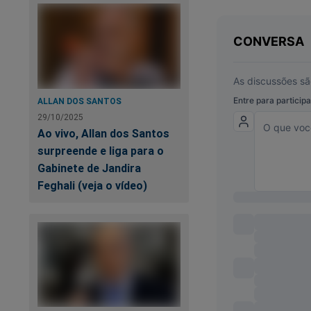
quartéis, circulava
manter mobilizadas 
que deu.
Quem gravava os ví
vandalismo do 8 de
ALLAN DOS SANTOS
apagaram as imagen
29/10/2025
Ao vivo, Allan dos Santos
"Quem desconfia fic
surpreende e liga para o
Gabinete de Jandira
Não sei que propósi
Feghali (veja o vídeo)
embora com ideias ú
indignação dos indi
é capaz de dizer qu
repassar uma histór
pretexto para arrox