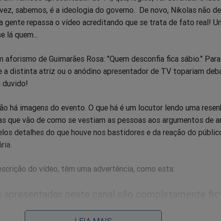
 vez, sabemos, é a ideologia do governo. De novo, Nikolas não de
a gente repassa o vídeo acreditando que se trata de fato real! U
e lá quem...
 aforismo de Guimarães Rosa: "Quem desconfia fica sábio." Para
e a distinta atriz ou o anódino apresentador de TV topariam de
u duvido!
não há imagens do evento. O que há é um locutor lendo uma resen
as que vão de como se vestiam as pessoas aos argumentos de 
elos detalhes do que houve nos bastidores e da reação do públic
ria.
escrição do vídeo, têm uma advertência, como esta:
as apresentadas neste canal são completamente fict
lusivamente para fins de entretenimento. Qualquer
LEIA MAIS