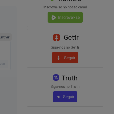
o de
Inscreva-se no nosso canal
is deu no
Inscrever-se
ram o
Gettr
e
atídico.
Siga-nos no Gettr
Seguir
 que,
treter a
na cadeia,
Truth
 de você
Siga-nos no Truth
 mais um
Seguir