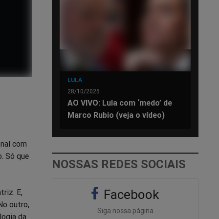
LULA
28/10/2025
AO VIVO: Lula com ‘medo’ de
Marco Rubio (veja o vídeo)
ional com
o. Só que
NOSSAS REDES SOCIAIS
Facebook
riz. E,
No outro,
Siga nossa página
logia da