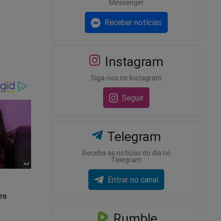
mente
Messenger
tivo de
Receber notícias
ou
Instagram
as (para a
Siga-nos no Instagram
-lo
Seguir
, como
ntido?
Telegram
Receba as notícias do dia no
olve
Telegram
ne e osso.
Entrar no canal
cio
Rumble
ente dos