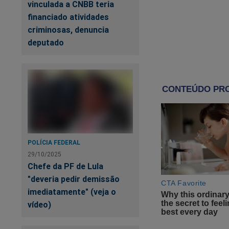
semelhança 
vinculada a CNBB teria
coincidente 
financiado atividades
criminosas, denuncia
retratar, se
deputado
entidades re
Não há, pois, o que
vítima não ler) que 
autêntico.
Além disso, é um di
informa o canal, "c
POLÍCIA FEDERAL
29/10/2025
É ficção, pois. E n
Chefe da PF de Lula
pessoas reais: Niko
"deveria pedir demissão
E apesar da explica
imediatamente" (veja o
possam ficar desgos
vídeo)
Mas qual é o proble