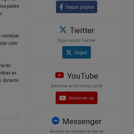
ixa pedra
Seguir página
m
Twitter
 começar,
Siga-nos no Twitter
bater com
Seguir
ha do
ambas as
YouTube
o durante
Inscreva-se no nosso canal
Inscrever-se
ícias e
Messenger
Receba as notícias do dia no