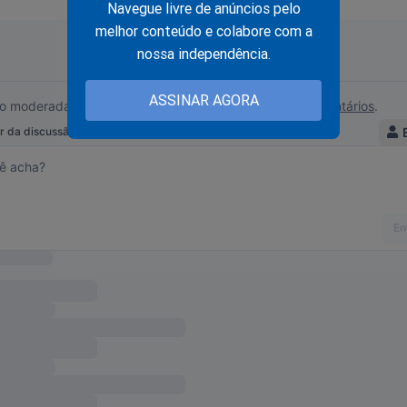
Navegue livre de anúncios pelo
m áudios e vídeos (maliciosamente falsos), que cumpriam a funçã
melhor conteúdo e colabore com a
as senhorinhas (e não só). Quem e com que fim fazia aquilo? Po
nossa independência.
ASSINAR AGORA
deos e áudios de 2022? Não sei! Talvez os mesmos que insufla
 janeiro (que o STF chama de tentativa de golpe), os mesmos qu
s das câmeras que mostrariam quem fez o que fez naquele dia f
a sábio."
to está por trás dos vídeos de agora - vídeos que não informam,
teis, não fazem refletir por causa da forma, servindo só para en
gnados. Mas sei que a caneta que, para enviar uma dona de casa 
e batom é material inflamável também o é de criminalizar o fato
ia "fictícia" (que não insulta ninguém). E ainda pode usá-lo como
ar a censura no país.