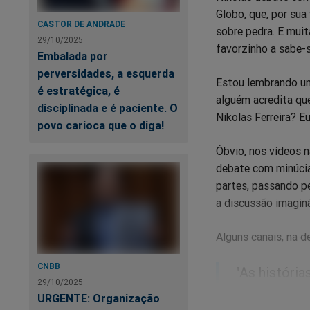
Globo, que, por sua
CASTOR DE ANDRADE
sobre pedra. E muit
29/10/2025
favorzinho a sabe-s
Embalada por
perversidades, a esquerda
Estou lembrando um
é estratégica, é
alguém acredita qu
disciplinada e é paciente. O
Nikolas Ferreira? E
povo carioca que o diga!
Óbvio, nos vídeos 
debate com minúci
partes, passando p
a discussão imaginá
Alguns canais, na d
CNBB
"As históri
29/10/2025
criadas exc
URGENTE: Organização