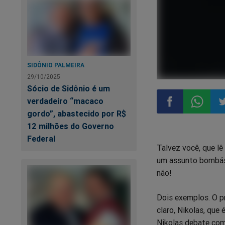
SIDÔNIO PALMEIRA
29/10/2025
Sócio de Sidônio é um
verdadeiro “macaco
gordo”, abastecido por R$
12 milhões do Governo
Compartilhar
Compart
Co
Federal
Talvez você, que lê 
no
no
n
um assunto bombásti
não!
Facebook
Whatsa
Tw
Dois exemplos. O pr
claro, Nikolas, que 
Nikolas debate com