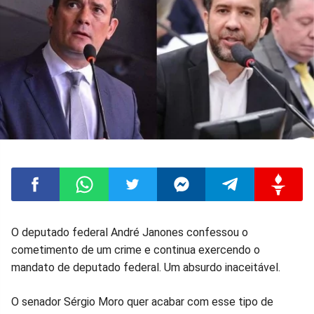
Compartilhar
Compartilhar
Compartilhar
Compartilhar
Compartilhar
Compart
O deputado federal André Janones confessou o
cometimento de um crime e continua exercendo o
no
no
no
no
no
no
mandato de deputado federal. Um absurdo inaceitável.
Facebook
Whatsapp
Twitter
Messenger
Telegram
Gettr
O senador Sérgio Moro quer acabar com esse tipo de