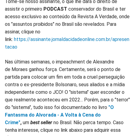
Torne-se nosso assinante, o que lhe dará o direito de
assistir o primeiro
PODCAST
conservador do Brasil e ter
acesso exclusivo ao conteúdo da Revista A Verdade, onde
os "assuntos proibidos" no Brasil são revelados. Para
assinar, clique no
link:
https://assinante.jornaldacidadeonline.com.br/apresen
tacao
Nas últimas semanas, o impeachment de Alexandre
de Moraes ganhou força. Certamente, será o ponto de
partida para colocar um fim em toda a cruel perseguição
contra o ex-presidente Bolsonaro, seus aliados e a mídia
independente como o JCO! O "sistema" quer esconder o
que realmente aconteceu em 2022... Porém, para o "terror"
do "sistema", tudo isso foi documentado no livro
"O
Fantasma do Alvorada - A Volta à Cena do
Crime"
,
um
best seller
no Brasil. Não perca tempo. Caso
tenha interesse, clique no link abaixo para adquirir essa