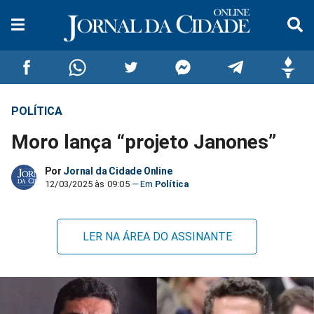
POLÍTICA
Compartilhar
Compartilhar
Compartilhar
Compartilhar
Compartilhar
Compar
Moro lança “projeto Janones”
no
no
no
no
no
no
Por
Jornal da Cidade Online
Facebook
Whatsapp
Twitter
Messenger
Telegram
Gettr
12/03/2025 às 09:05
Política
LER NA ÁREA DO ASSINANTE