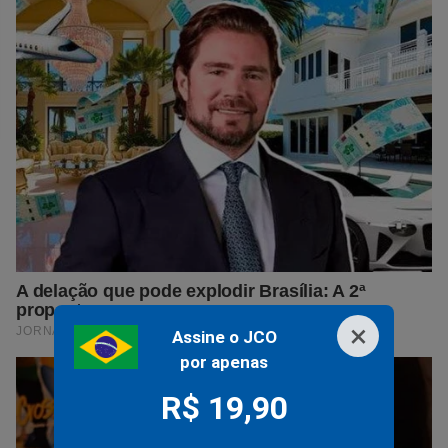
×
Assine o JCO
por apenas
R$ 19,90