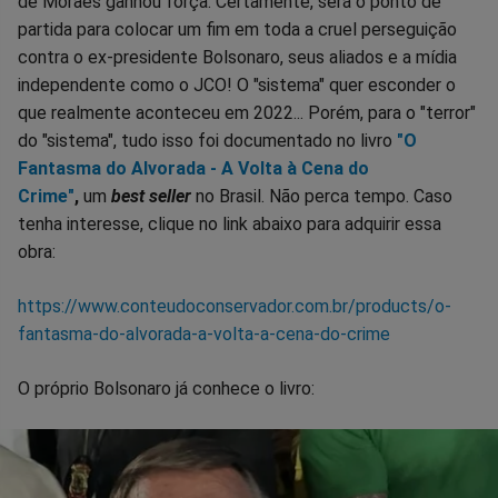
de Moraes ganhou força. Certamente, será o ponto de
partida para colocar um fim em toda a cruel perseguição
contra o ex-presidente Bolsonaro, seus aliados e a mídia
independente como o JCO! O "sistema" quer esconder o
que realmente aconteceu em 2022... Porém, para o "terror"
do "sistema", tudo isso foi documentado no livro
"O
Fantasma do Alvorada - A Volta à Cena do
Crime"
,
um
best seller
no Brasil. Não perca tempo. Caso
tenha interesse, clique no link abaixo para adquirir essa
obra:
https://www.conteudoconservador.com.br/products/o-
fantasma-do-alvorada-a-volta-a-cena-do-crime
O próprio Bolsonaro já conhece o livro: