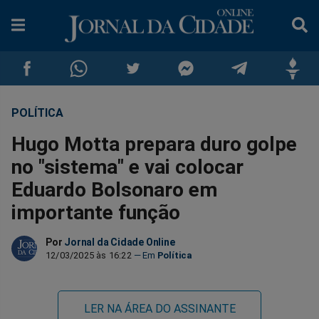
POLÍTICA
Compartilhar
Compartilhar
Compartilhar
Compartilhar
Compartilhar
Compar
Hugo Motta prepara duro golpe
no
no
no
no
no
no
no "sistema" e vai colocar
Eduardo Bolsonaro em
Facebook
Whatsapp
Twitter
Messenger
Telegram
Gettr
importante função
Por
Jornal da Cidade Online
12/03/2025 às 16:22
Política
LER NA ÁREA DO ASSINANTE