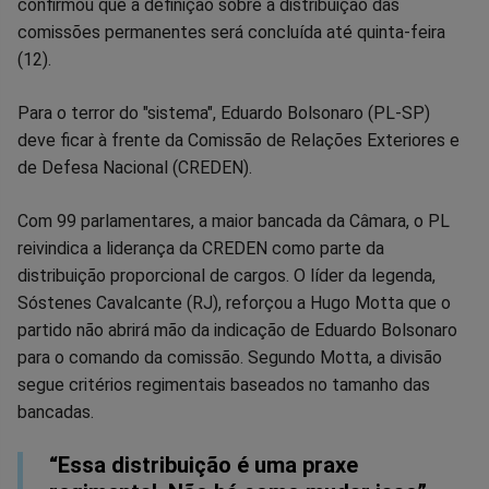
confirmou que a definição sobre a distribuição das
no
no
no
no
no
no
comissões permanentes será concluída até quinta-feira
(12).
Facebook
Whatsapp
Twitter
Messenger
Telegram
Gettr
Para o terror do "sistema", Eduardo Bolsonaro (PL-SP)
deve ficar à frente da Comissão de Relações Exteriores e
de Defesa Nacional (CREDEN).
Com 99 parlamentares, a maior bancada da Câmara, o PL
reivindica a liderança da CREDEN como parte da
distribuição proporcional de cargos. O líder da legenda,
Sóstenes Cavalcante (RJ), reforçou a Hugo Motta que o
partido não abrirá mão da indicação de Eduardo Bolsonaro
para o comando da comissão. Segundo Motta, a divisão
segue critérios regimentais baseados no tamanho das
bancadas.
“Essa distribuição é uma praxe