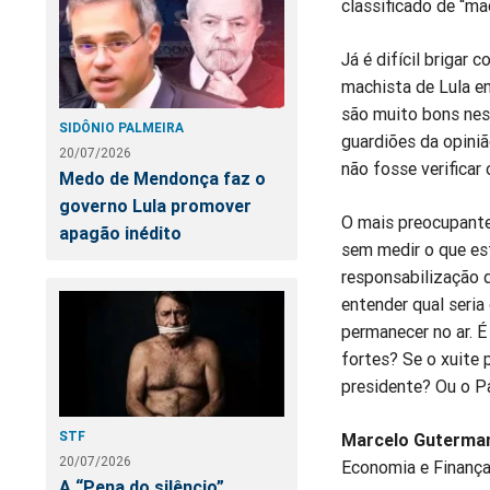
classificado de “m
Já é difícil brigar
machista de Lula e
são muito bons nes
SIDÔNIO PALMEIRA
guardiões da opiniã
20/07/2026
não fosse verificar
Medo de Mendonça faz o
governo Lula promover
O mais preocupante,
apagão inédito
sem medir o que es
responsabilização d
entender qual seria 
permanecer no ar. 
fortes? Se o xuite 
presidente? Ou o Pa
STF
Marcelo Guterma
20/07/2026
Economia e Finanças
A “Pena do silêncio”