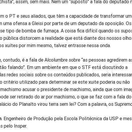
achista”, assim, sem mais. Nem um “suposto” a fala do deputado 
 com o PT e seus aliados, que têm a capacidade de transformar um
m uma ofensa a Gleisi por parte de um deputado da oposição. Os
se tipo de bomba de fumaça. A coisa fica difícil quando os supo
o pública distorcem a realidade que está diante dos nossos olho
 os xuítes por mim mesmo, talvez entrasse nessa onda.
 contudo, é a fala de Alcolumbre sobre “as pessoas agredirem a
tão falando”. Em um ambiente em que o STF está discutindo a
as redes sociais sobre os conteúdos publicados, seria interessa
o critério utilizado para determinar se este xuite poderia ou não
É machismo acusar o presidente de machismo, ainda que com ima
pode ser retirado do ar por machismo, o que se faz com a fala do
lácio do Planalto virou terra sem lei? Com a palavra, os Supremo
n
. Engenheiro de Produção pela Escola Politécnica da USP e me
 pelo Insper.