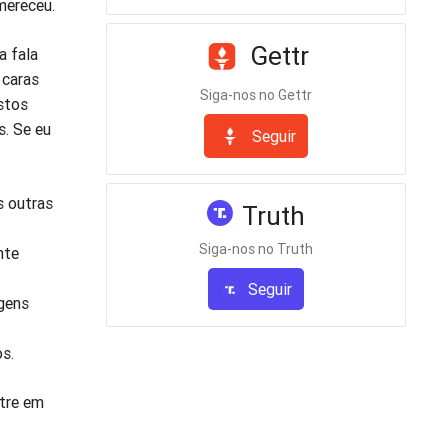
mereceu.
Gettr
a fala
 caras
Siga-nos no Gettr
stos
s. Se eu
Seguir
s outras
Truth
Siga-nos no Truth
nte
Seguir
gens
s.
stre em