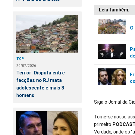
O 
Pa
de
TCP
20/07/2026
Terror: Disputa entre
Er
facções no RJ mata
co
adolescente e mais 3
homens
Siga o Jornal da C
Torne-se nosso assin
primeiro
PODCAS
Verdade, onde os "a