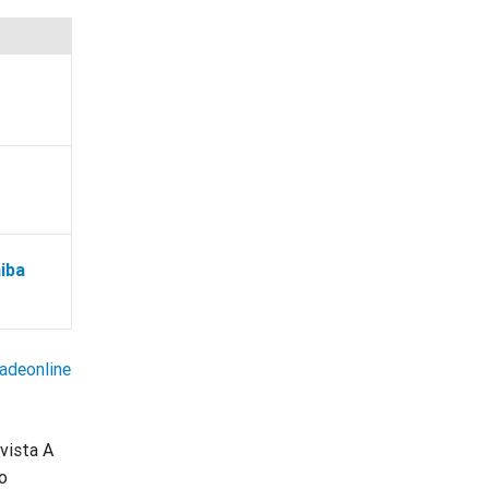
aiba
adeonline
vista A
no