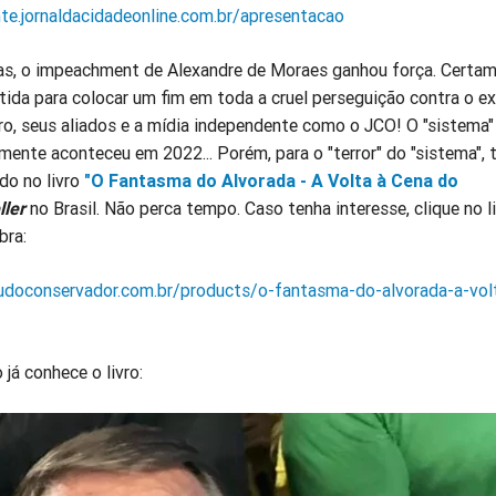
nte.jornaldacidadeonline.com.br/apresentacao
s, o impeachment de Alexandre de Moraes ganhou força. Certam
tida para colocar um fim em toda a cruel perseguição contra o ex
ro, seus aliados e a mídia independente como o JCO! O "sistema"
mente aconteceu em 2022... Porém, para o "terror" do "sistema", 
do no livro
"O Fantasma do Alvorada - A Volta à Cena do
ller
no Brasil. Não perca tempo. Caso tenha interesse, clique no l
bra:
udoconservador.com.br/products/o-fantasma-do-alvorada-a-vol
já conhece o livro: