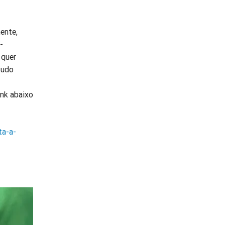
ente,
-
 quer
tudo
ink abaixo
ta-a-