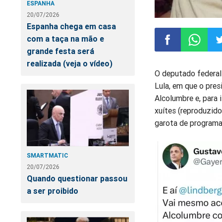
ESPANHA
20/07/2026
Espanha chega em casa
com a taça na mão e
grande festa será
realizada (veja o vídeo)
Compartilhar
Compart
Co
O deputado federal 
Lula, em que o pre
no
no
n
Alcolumbre e, para 
xuítes (reproduzid
Facebook
Whatsa
Tw
garota de programa
SMARTMATIC
20/07/2026
Quando questionar passou
a ser proibido