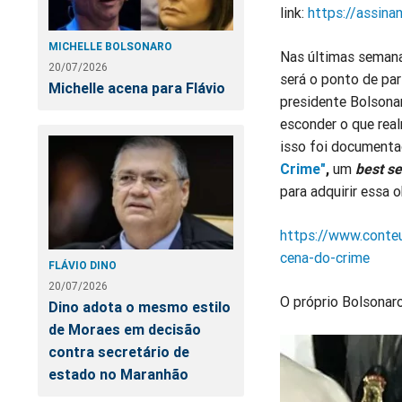
link:
https://assina
MICHELLE BOLSONARO
Nas últimas semana
20/07/2026
será o ponto de par
Michelle acena para Flávio
presidente Bolsona
esconder o que real
isso foi documenta
Crime"
,
um
best se
para adquirir essa o
https://www.conte
cena-do-crime
FLÁVIO DINO
20/07/2026
O próprio Bolsonaro 
Dino adota o mesmo estilo
de Moraes em decisão
contra secretário de
estado no Maranhão