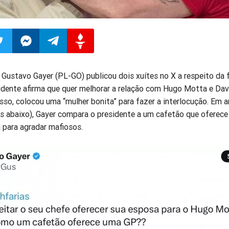
ilhar
mpartilhar
Compartilhar
Compartilhar
Compartilhar
Gustavo Gayer (PL-GO) publicou dois xuítes no X a respeito da 
sidente afirma que quer melhorar a relação com Hugo Motta e Dav
o
no
no
no
isso, colocou uma “mulher bonita” para fazer a interlocução. Em
os abaixo), Gayer compara o presidente a um cafetão que oferec
pp
itter
Messenger
Telegram
Gettr
 para agradar mafiosos.