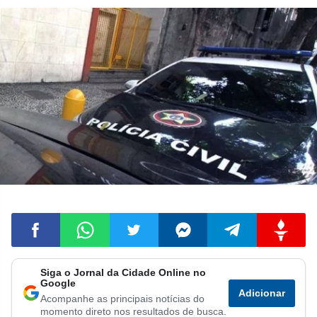
Siga o Jornal da Cidade Online no
Compartilhar
Compartilhar
Compartilhar
Compartilhar
Compartilhar
Compart
Google
Adicionar
Acompanhe as principais notícias do
no
no
no
no
no
no
momento direto nos resultados de busca.