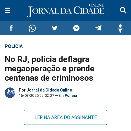
POLÍCIA
Compartilhar
Compartilhar
Compartilhar
Compartilhar
Compartilhar
Compar
No RJ, polícia deflagra
no
no
no
no
no
no
megaoperação e prende
centenas de criminosos
Facebook
Whatsapp
Twitter
Messenger
Telegram
Gettr
Por
Jornal da Cidade Online
16/03/2025 às 02:07
Polícia
LER NA ÁREA DO ASSINANTE