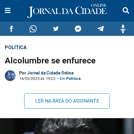
POLÍTICA
Compartilhar
Compartilhar
Compartilhar
Compartilhar
Compartilhar
Compar
Alcolumbre se enfurece
no
no
no
no
no
no
Por
Jornal da Cidade Online
Facebook
Whatsapp
Twitter
Messenger
Telegram
Gettr
14/03/2025 às 19:22
Política
LER NA ÁREA DO ASSINANTE