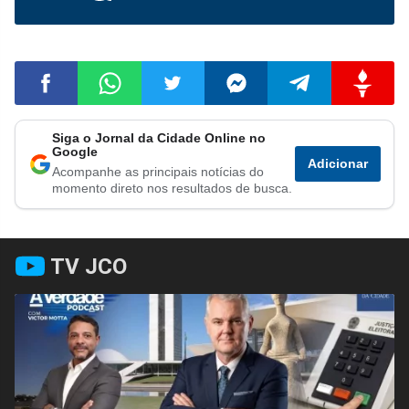
Siga o Jornal da Cidade Online no
Compartilhar
Compartilhar
Compartilhar
Compartilhar
Compartilhar
Compart
Google
Adicionar
Acompanhe as principais notícias do
no
no
no
no
no
no
momento direto nos resultados de busca.
Facebook
Whatsapp
Twitter
Messenger
Telegram
Gettr
TV JCO