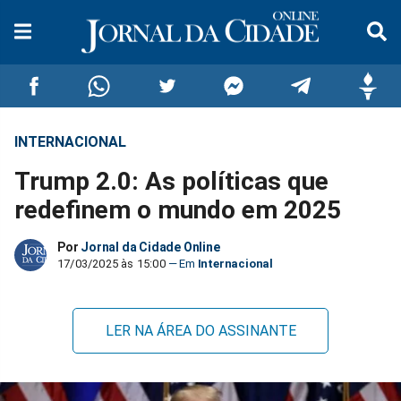
INTERNACIONAL
Compartilhar
Compartilhar
Compartilhar
Compartilhar
Compartilhar
Compar
Trump 2.0: As políticas que
no
no
no
no
no
no
redefinem o mundo em 2025
Facebook
Whatsapp
Twitter
Messenger
Telegram
Gettr
Por
Jornal da Cidade Online
17/03/2025 às 15:00
Internacional
LER NA ÁREA DO ASSINANTE