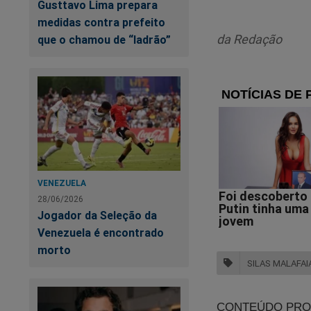
Gusttavo Lima prepara
segundo o pastor, v
medidas contra prefeito
acusações de tenta
da Redação
que o chamou de “ladrão”
política contra Bols
Qu
nã
VENEZUELA
28/06/2026
Jogador da Seleção da
Venezuela é encontrado
morto
SILAS MALAFAI