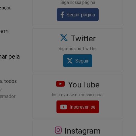
Siga nossa página
ização
Seguir página
o em
Twitter
Siga-nos no Twitter
mar pela
Seguir
a, todos
YouTube
s
Inscreva-se no nosso canal
vernador
Inscrever-se
Instagram
ções que,