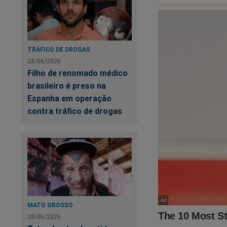
Siga o Jornal da C
Torne-se nosso assin
TRÁFICO DE DROGAS
primeiro
PODCAS
28/06/2026
Verdade, onde os "a
Filho de renomado médico
link:
https://assina
brasileiro é preso na
Espanha em operação
Nas últimas semana
contra tráfico de drogas
será o ponto de par
presidente Bolsona
esconder o que real
isso foi documenta
Crime"
,
um
best se
para adquirir essa o
https://www.conte
MATO GROSSO
cena-do-crime
28/06/2026