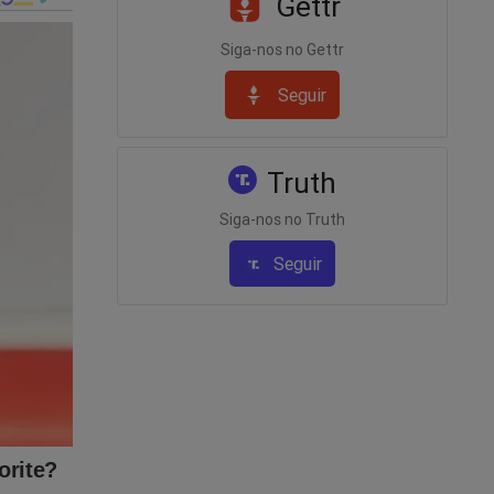
Gettr
adeonline
Siga-nos no Gettr
Seguir
vista A
no
Truth
Siga-nos no Truth
ente,
-
Seguir
 quer
tudo
ink abaixo
ta-a-