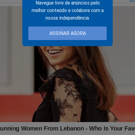
Navegue livre de anúncios pelo
idade Online no Facebook:
https://www.facebook.com/jornaldacid
melhor conteúdo e colabore com a
nossa independência.
ante, o que lhe dará o direito de assistir o
T
conservador do Brasil e ter acesso exclusivo ao conteúdo da Re
ASSINAR AGORA
ssuntos proibidos" no Brasil são revelados. Para assinar, clique 
nte.jornaldacidadeonline.com.br/apresentacao
s, o impeachment de Alexandre de Moraes ganhou força. Certam
tida para colocar um fim em toda a cruel perseguição contra o ex
ro, seus aliados e a mídia independente como o JCO! O "sistema"
mente aconteceu em 2022... Porém, para o "terror" do "sistema", 
do no livro
"O Fantasma do Alvorada - A Volta à Cena do
ller
no Brasil. Não perca tempo. Caso tenha interesse, clique no l
bra:
udoconservador.com.br/products/o-fantasma-do-alvorada-a-vol