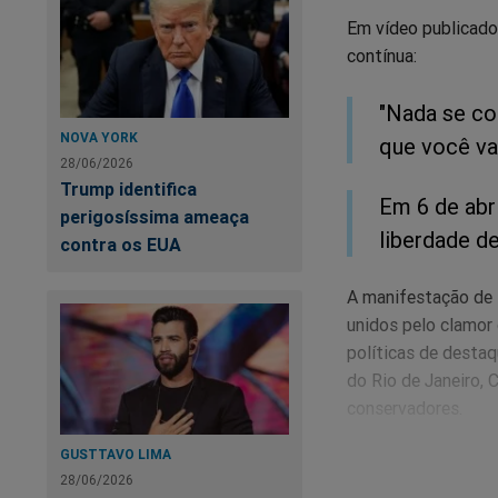
Em vídeo publicado 
contínua:
"Nada se co
NOVA YORK
que você va
28/06/2026
Trump identifica
Em 6 de abr
perigosíssima ameaça
liberdade d
contra os EUA
A manifestação de 
unidos pelo clamor 
políticas de destaq
do Rio de Janeiro, 
conservadores.
GUSTTAVO LIMA
Durante o ato, Mala
28/06/2026
Alexandre de Moraes