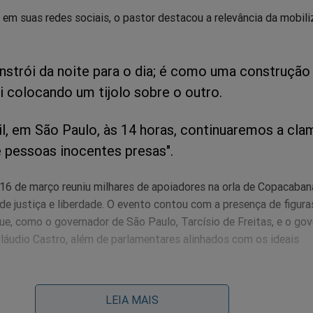
em suas redes sociais, o pastor destacou a relevância da mobil
nstrói da noite para o dia; é como uma construçã
i colocando um tijolo sobre o outro.
il, em São Paulo, às 14 horas, continuaremos a cla
e pessoas inocentes presas".
16 de março reuniu milhares de apoiadores na orla de Copacaban
de justiça e liberdade. O evento contou com a presença de figura
ue, como o governador de São Paulo, Tarcísio de Freitas, e o go
Cláudio Castro, além de parlamentares alinhados com os ideais
faia criticou duramente o ministro do Supremo Tribunal Federal,
LEIA MAIS
, classificando-o como "criminoso" e "ditador" devido às suas a