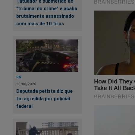
Tatuador é submetido ao
"tribunal do crime" e acaba
O próprio Bolsonaro 
brutalmente assassinado
com mais de 10 tiros
RN
28/06/2026
Deputada petista diz que
foi agredida por policial
federal