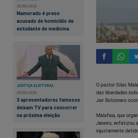
28/06/2026
Namorado é preso
acusado de homicídio de
estudante de medicina
Compartilhar
Compart
Co
O pastor Silas Mala
JUSTIÇA ELEITORAL
no
no
n
das liberdades indi
28/06/2026
3 apresentadores famosos
Jair Bolsonaro ocorr
Facebook
Whatsa
Tw
deixam TV para concorrer
Malafaia, que orga
na próxima eleição
Janeiro, enfatizou 
injustamente detido