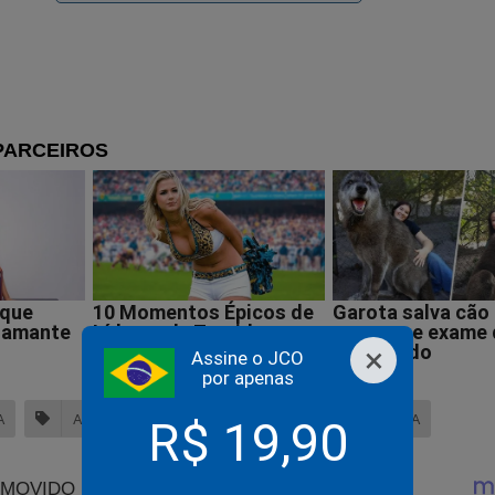
iolam leis e tratados internacionais. Ele também ressaltou que a
tiva de golpe de Estado são infundadas e refletem uma persegu
onaro e a direita brasileira.
ando a Justiça deixa de ser cega e começa a enxergar até 
o existe
×
Assine o JCO
por apenas
A
ALEXANDRE DE MORAES
AVENIDA PAULISTA
R$ 19,90