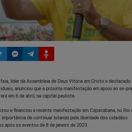
ilhar
mpartilhar
Compartilhar
Compartilhar
Compartilhar
faia, líder da Assembleia de Deus Vitória em Cristo e destacado
o
no
no
no
viduais, anunciou que a próxima manifestação em apoio ao ex-pr
erá em 6 de abril, na capital paulista.
pp
itter
Messenger
Telegram
Gettr
nizou e financiou a recente manifestação em Copacabana, no Rio 
a importância de continuar lutando pela liberdade dos cidadãos
s após os eventos de 8 de janeiro de 2023.