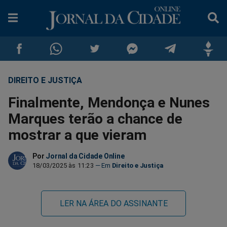
DIREITO E JUSTIÇA
Compartilhar
Compartilhar
Compartilhar
Compartilhar
Compartilhar
Compar
Finalmente, Mendonça e Nunes
no
no
no
no
no
no
Marques terão a chance de
mostrar a que vieram
Facebook
Whatsapp
Twitter
Messenger
Telegram
Gettr
Por
Jornal da Cidade Online
18/03/2025 às 11:23
Direito e Justiça
LER NA ÁREA DO ASSINANTE