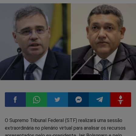
Compartilhar
Compartilhar
Compartilhar
Compartilhar
Compartilhar
Compart
O Supremo Tribunal Federal (STF) realizará uma sessão
extraordinária no plenário virtual para analisar os recursos
no
no
no
no
no
no
apresentados pelo ex-presidente Jair Bolsonaro e pelo