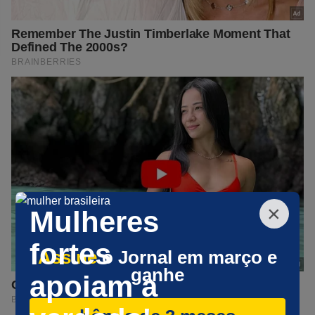
×
Mulheres
fortes
Assine
o Jornal em março e
ganhe
apoiam a