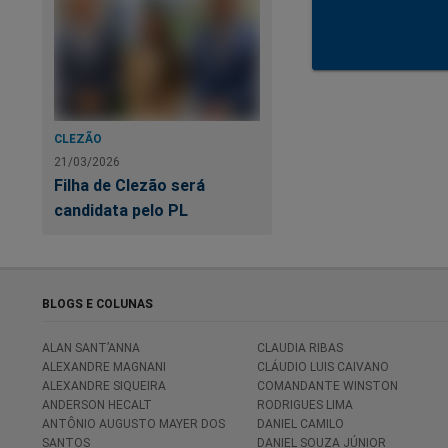
CLEZÃO
21/03/2026
Filha de Clezão será
candidata pelo PL
Métodos de paga
A
TheLotter
ofer
BLOGS E COLUNAS
Banco do Brasil, Br
atendimento ao clie
ALAN SANT’ANNA
CLAUDIA RIBAS
ALEXANDRE MAGNANI
CLÁUDIO LUIS CAIVANO
Mas é seguro e le
ALEXANDRE SIQUEIRA
COMANDANTE WINSTON
ANDERSON HECALT
RODRIGUES LIMA
ANTÔNIO AUGUSTO MAYER DOS
DANIEL CAMILO
Sim e sim!
SANTOS
DANIEL SOUZA JÚNIOR