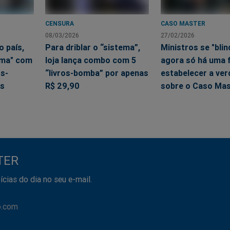
, o jogador é notificado imediatamente através de email e men
CENSURA
CASO MASTER
08/03/2026
27/02/2026
ios inferiores a 600 dólares, o dinheiro será depositado direta
o país,
Para driblar o “sistema”,
Ministros se "blin
 Mas se for um felizardo e ganhar o jackpot da
Powerball
,
a emp
tema" com
loja lança combo com 5
agora só há uma 
s despesas da sua viagem para receber o prêmio pessoalmente, 
s-
“livros-bomba” por apenas
estabelecer a ver
eocupar com nada!
as
R$ 29,90
sobre o Caso Mas
poderá desfrutar de seus prêmios na íntegra, 100% sem co
TER
ícias do dia no seu e-mail.