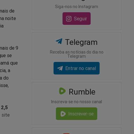
Siga-nos no Instagram
 mais de
na noite
Seguir
ia
Telegram
mais de 9
Receba as notícias do dia no
que se
Telegram
anamá que
Entrar no canal
ia, a
a do
isse,
Rumble
Inscreva-se no nosso canal
 2,5
Inscrever-se
 site