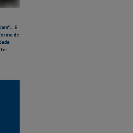
sagem de
mente na
dam"... E
resa
forma de
e você
dade
ter
missões!