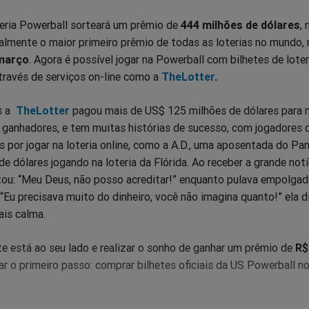
eria Powerball sorteará um prêmio de
444 milhões de dólares
,
ualmente o maior primeiro prêmio de todas as loterias no mundo, 
março
. Agora é possível jogar na Powerball com bilhetes de loter
 através de serviços on-line como a
TheLotter
.
 a
TheLotter
pagou mais de US$ 125 milhões de dólares para 
s ganhadores, e tem muitas histórias de sucesso, com jogadores 
s por jogar na loteria online, como a A.D., uma aposentada do P
e dólares jogando na loteria da Flórida. Ao receber a grande notíc
tou: “Meu Deus, não posso acreditar!” enquanto pulava empolgad
. “Eu precisava muito do dinheiro, você não imagina quanto!” ela d
ais calma.
te está ao seu lado e realizar o sonho de ganhar um prêmio de
R$
ar o primeiro passo: comprar bilhetes oficiais da US Powerball no