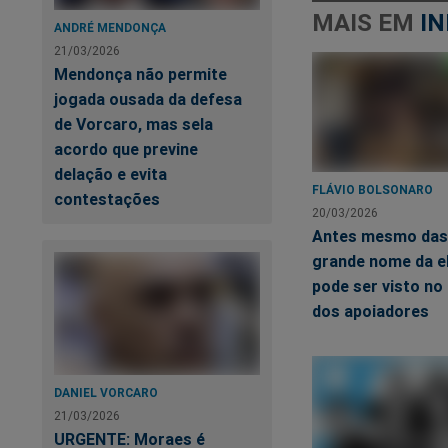
MAIS EM
IN
ANDRÉ MENDONÇA
21/03/2026
Como comprar bilh
Mendonça não permite
jogada ousada da defesa
Abra uma con
de Vorcaro, mas sela
acordo que previne
Acesse a pági
delação e evita
FLÁVIO BOLSONARO
contestações
Escolha cinco
20/03/2026
Antes mesmo das 
Pressione o 
grande nome da el
Pronto, sua c
pode ser visto no
dos apoiadores
Assim que seu jogo
físicos em seu nome
DANIEL VORCARO
Esses bilhetes são 
21/03/2026
jogadores possam v
URGENTE: Moraes é