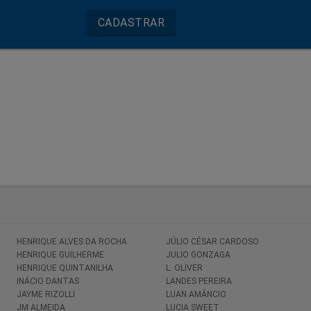
mento
ece uma ampla variedade de métodos de pagamento garantidos, 
adesco e Santander. Além disso, a plataforma tem um serviço de
nte, em português, disponível 24 horas por dia, 7 dias por seman
HENRIQUE ALVES DA ROCHA
JÚLIO CÉSAR CARDOSO
HENRIQUE GUILHERME
JULIO GONZAGA
gal?
HENRIQUE QUINTANILHA
L. OLIVER
INÁCIO DANTAS
LANDES PEREIRA
JAYME RIZOLLI
LUAN AMÂNCIO
JM ALMEIDA
LUCIA SWEET