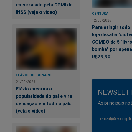
números ganhadores
encurralado pela CPMI do
texto (SMS).
INSS (veja o vídeo)
CENSURA
12/03/2026
Se você ganhar prêm
Para atingir todo 
sua conta bancária.
loja desafia "sis
arcará com todas a
COMBO de 5 "livro
não terá que se pr
bomba" por apen
R$29,90
Ao ganhar, você 
FLÁVIO BOLSONARO
21/03/2026
Flávio encarna a
NEWSLET
popularidade do pai e vira
As principais not
sensação em todo o país
(veja o vídeo)