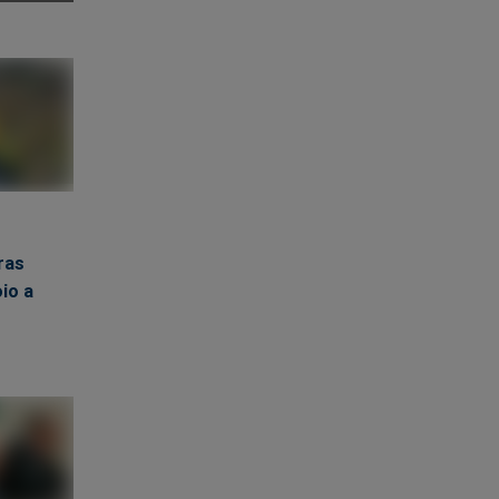
ras
io a
tes
s
 os