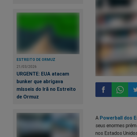
ESTREITO DE ORMUZ
21/03/2026
URGENTE: EUA atacam
bunker que abrigava
mísseis do Irã no Estreito
de Ormuz
Compartilhar
Compart
Co
A
Powerball dos 
no
no
n
seus enormes prêmi
nos Estados Unidos
Facebook
Whatsa
Tw