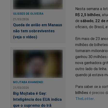
Nesta semana a lot
ULISSES DE OLIVEIRA
R$ 2,5 bilhões
, at
21/03/2026
de
sábado
,
22 de 
Queda de avião em Manaus
oficiais, do Brasil,
não tem sobreviventes
(veja o vídeo)
Em mais de 23 anos
milhões de bilhete
tornaram milionário
ganhou 30 milhões d
nova ganhadora gri
outro lado da linha
quando já estava m
MOJTABA KHAMENEI
Para saber se a sor
21/03/2026
bilhões
é preciso d
Big Mojtaba é Gay:
TheLotter
.
Inteligência dos EUA indica
que o supremo do Irã