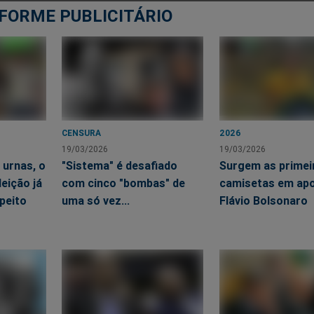
FORME PUBLICITÁRIO
etes oficiais do Brasil?
ta gratuita na
TheLotter
.
na da loteria
Powerball.
CENSURA
2026
 números principais e um número adicional.
19/03/2026
19/03/2026
urnas, o
"Sistema" é desafiado
Surgem as primei
botão
de jogar
na parte inferior da tela
eição já
com cinco "bombas" de
camisetas em apo
ompra já está confirmada!
 peito
uma só vez...
Flávio Bolsonaro
 for confirmado, os agentes da
TheLotter
irão comprar os bilhe
 em pontos de venda de loteria licenciados.
então digitalizados no sistema online da
TheLotter
, para que o
er os bilhetes diretamente na sua conta. Quando um bilhete tem