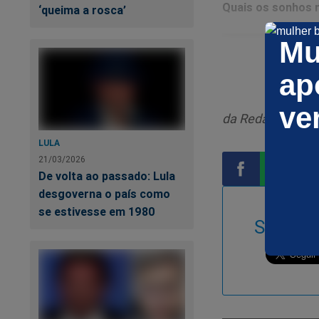
Quais os sonhos m
‘queima a rosca’
Mu
ap
ve
da Redação
LULA
21/03/2026
De volta ao passado: Lula
desgoverna o país como
Compartilhar
Compart
Co
se estivesse em 1980
Siga-no
no
no
n
Facebook
Whatsa
Tw