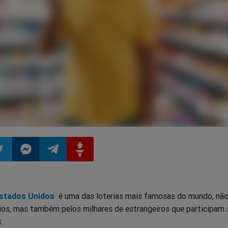
ilhar
mpartilhar
Compartilhar
Compartilhar
Compartilhar
Estados Unidos
é uma das loterias mais famosas do mundo, não
o
no
no
no
os, mas também pelos milhares de estrangeiros que participam 
.
pp
itter
Messenger
Telegram
Gettr