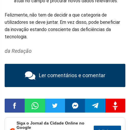
atual no campo e procurar novos dados relevantes.
Felizmente, não tem de decidir a que categoria de
utilizadores se deve juntar. Em vez disso, pode beneficiar
da inovação estando consciente das deficiências da
tecnologia.
da Redação
Ler comentários e comentar
Siga o Jornal da Cidade Online no
Compartilhar
Compartilhar
Compartilhar
Compartilhar
Compartilhar
Compart
Google