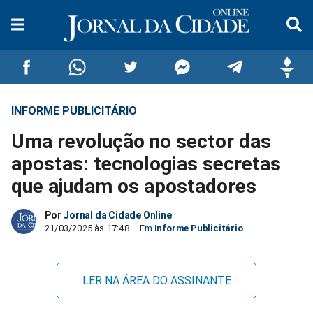
INFORME PUBLICITÁRIO
Compartilhar
Compartilhar
Compartilhar
Compartilhar
Compartilhar
Compar
Uma revolução no sector das
no
no
no
no
no
no
apostas: tecnologias secretas
que ajudam os apostadores
Facebook
Whatsapp
Twitter
Messenger
Telegram
Gettr
Por
Jornal da Cidade Online
21/03/2025 às 17:48
Informe Publicitário
LER NA ÁREA DO ASSINANTE