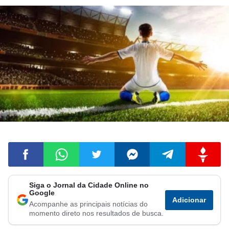
Siga o Jornal da Cidade Online no
Compartilhar
Compartilhar
Compartilhar
Compartilhar
Compartilhar
Compart
Google
Adicionar
Acompanhe as principais notícias do
no
no
no
no
no
no
momento direto nos resultados de busca.