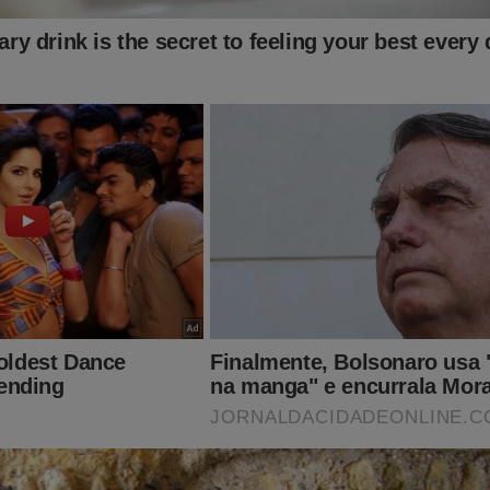
idade Online no Facebook:
https://www.facebook.com/jornaldacid
ante, o que lhe dará o direito de assistir o
T
conservador do Brasil e ter acesso exclusivo ao conteúdo da Re
ssuntos proibidos" no Brasil são revelados. Para assinar, clique 
nte.jornaldacidadeonline.com.br/apresentacao
s, o impeachment de Alexandre de Moraes ganhou força. Certam
tida para colocar um fim em toda a cruel perseguição contra o ex
ro, seus aliados e a mídia independente como o JCO! O "sistema"
mente aconteceu em 2022... Porém, para o "terror" do "sistema", 
do no livro
"O Fantasma do Alvorada - A Volta à Cena do