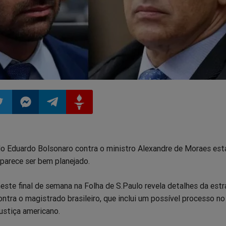
ilhar
mpartilhar
Compartilhar
Compartilhar
Compartilhar
o Eduardo Bolsonaro contra o ministro Alexandre de Moraes es
o
no
no
no
parece ser bem planejado.
pp
itter
Messenger
Telegram
Gettr
este final de semana na Folha de S.Paulo revela detalhes da estr
ntra o magistrado brasileiro, que inclui um possível processo no
stiça americano.