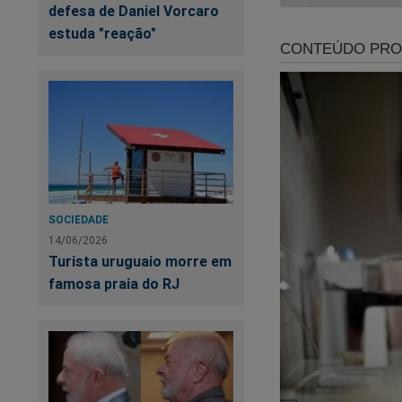
defesa de Daniel Vorcaro
estuda "reação"
Di
an
SOCIEDADE
14/06/2026
Turista uruguaio morre em
O 
famosa praia do RJ