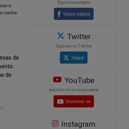
Siga nossa página
icas e
ão contra
Seguir página
Twitter
Siga-nos no Twitter
esas de
Seguir
mento
na de
YouTube
Inscreva-se no nosso canal
Inscrever-se
de
sessor
Instagram