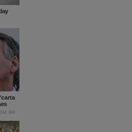
adeonline
vista A
no
ente,
-
 quer
tudo