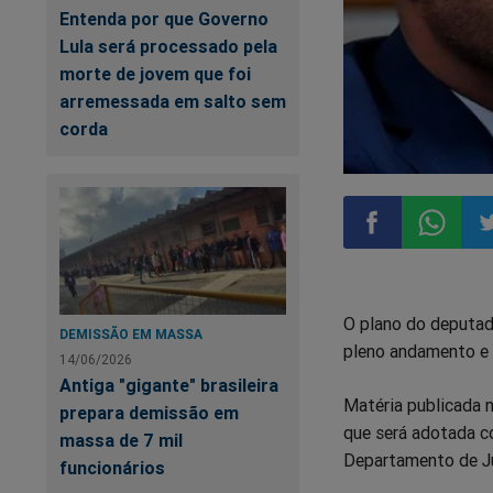
Entenda por que Governo
Lula será processado pela
morte de jovem que foi
arremessada em salto sem
corda
Compartilhar
Compart
Co
O plano do deputad
no
no
n
DEMISSÃO EM MASSA
pleno andamento e 
14/06/2026
Facebook
Whatsa
Tw
Antiga "gigante" brasileira
Matéria publicada n
prepara demissão em
que será adotada co
massa de 7 mil
Departamento de Ju
funcionários