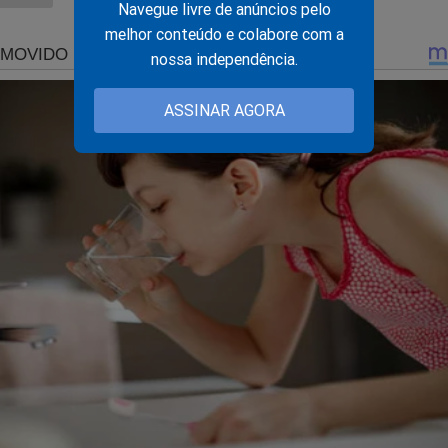
Navegue livre de anúncios pelo
melhor conteúdo e colabore com a
nossa independência.
ASSINAR AGORA
lma Rousseff, Paulo Freire, Chico Buarque, José Dirceu fo
istiados... Eis a hipocrisia da esquerda
bode expiatório do sistema já foi escolhido e sangra