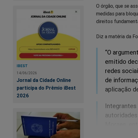
O órgão, que se ass
medidas para bloque
direitos fundamenta
Diz a matéria da Fo
“O argument
emitido dec
IBEST
redes socia
14/06/2026
de informaç
Jornal da Cidade Online
participa do Prêmio iBest
aplicação d
2026
Integrantes
autoridades
Moraes, ent
de Trump qu