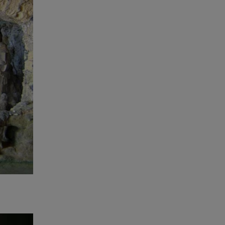
ink abaixo
ta-a-