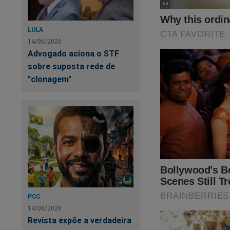
LULA
14/06/2026
Advogado aciona o STF
sobre suposta rede de
"clonagem"
Siga o Jornal da C
Torne-se nosso assin
primeiro
PODCAS
Verdade, onde os "a
link:
https://assina
Nas últimas semana
será o ponto de par
PCC
presidente Bolsona
14/06/2026
esconder o que real
Revista expõe a verdadeira
isso foi documenta