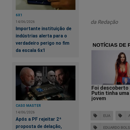
inquérito da
estrategist
6X1
milícias dig
da Redação
14/06/2026
Importante instituição de
Rodrigo Cons
indústrias alerta para o
verdadeiro perigo no fim
As informa
da escala 6x1
páginas, qu
processos.”
Mi
CASO MASTER
14/06/2026
EUA
Após a PF rejeitar 2ª
proposta de delação,
EDUARDO BOL