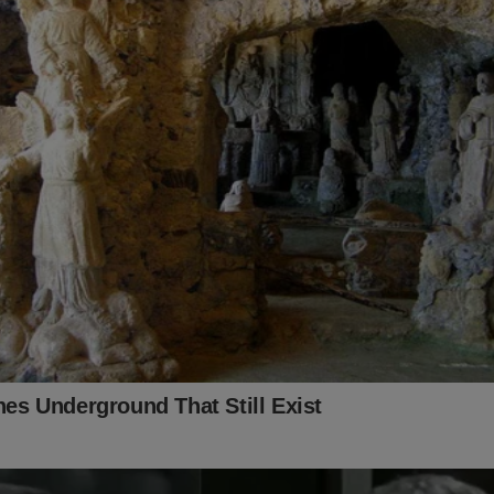
ller
no Brasil. Não perca tempo. Caso tenha interesse, clique no l
bra:
udoconservador.com.br/products/o-fantasma-do-alvorada-a-vol
já conhece o livro: