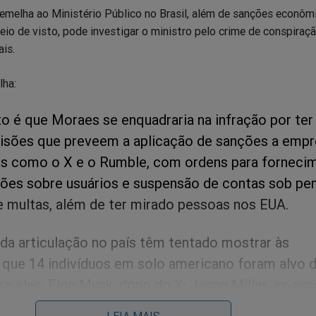
emelha ao Ministério Público no Brasil, além de sanções econôm
io de visto, pode investigar o ministro pelo crime de conspiraç
is.
lha:
o é que Moraes se enquadraria na infração por ter
isões que preveem a aplicação de sanções a empr
is como o X e o Rumble, com ordens para forneci
ões sobre usuários e suspensão de contas sob pe
e multas, além de ter mirado pessoas nos EUA.
 da articulação no país têm tentado mostrar às
 que 14 indivíduos em solo americano foram alvo 
re eles: Elon Musk, dono do X; Jason Miller, ex-as
e foi detido num aeroporto brasileiro e ouvido no