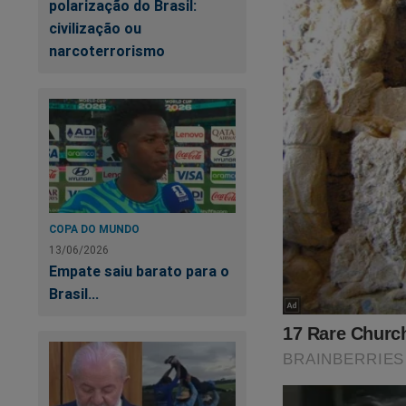
polarização do Brasil:
Crime"
,
um
best se
civilização ou
para adquirir essa o
narcoterrorismo
https://www.conte
cena-do-crime
O próprio Bolsonaro 
COPA DO MUNDO
13/06/2026
Empate saiu barato para o
Brasil...