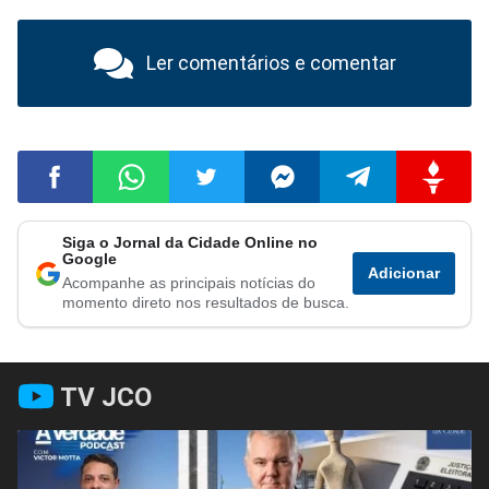
Ler comentários e comentar
Siga o Jornal da Cidade Online no
Compartilhar
Compartilhar
Compartilhar
Compartilhar
Compartilhar
Compart
Google
Adicionar
Acompanhe as principais notícias do
no
no
no
no
no
no
momento direto nos resultados de busca.
Facebook
Whatsapp
Twitter
Messenger
Telegram
Gettr
TV JCO