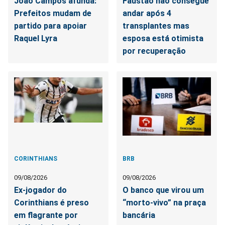
João Campos afunda:
Faustão não consegue
Prefeitos mudam de
andar após 4
partido para apoiar
transplantes mas
Raquel Lyra
esposa está otimista
por recuperação
CORINTHIANS
BRB
09/08/2026
09/08/2026
Ex-jogador do
O banco que virou um
Corinthians é preso
“morto-vivo” na praça
em flagrante por
bancária