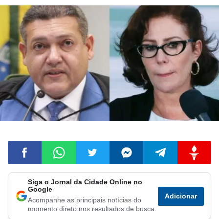
Siga o Jornal da Cidade Online no
Compartilhar
Compartilhar
Compartilhar
Compartilhar
Compartilhar
Compart
Google
Adicionar
Acompanhe as principais notícias do
no
no
no
no
no
no
momento direto nos resultados de busca.