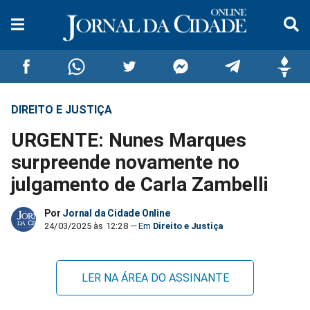
DIREITO E JUSTIÇA
Compartilhar
Compartilhar
Compartilhar
Compartilhar
Compartilhar
Compar
URGENTE: Nunes Marques
no
no
no
no
no
no
surpreende novamente no
julgamento de Carla Zambelli
Facebook
Whatsapp
Twitter
Messenger
Telegram
Gettr
Por
Jornal da Cidade Online
24/03/2025 às 12:28
Direito e Justiça
LER NA ÁREA DO ASSINANTE