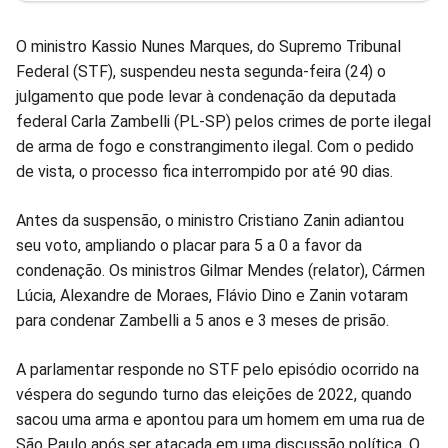
Facebook
Whatsapp
Twitter
Messenger
Telegram
Gettr
O ministro Kassio Nunes Marques, do Supremo Tribunal
Federal (STF), suspendeu nesta segunda-feira (24) o
julgamento que pode levar à condenação da deputada
federal Carla Zambelli (PL-SP) pelos crimes de porte ilegal
de arma de fogo e constrangimento ilegal. Com o pedido
de vista, o processo fica interrompido por até 90 dias.
Antes da suspensão, o ministro Cristiano Zanin adiantou
seu voto, ampliando o placar para 5 a 0 a favor da
condenação. Os ministros Gilmar Mendes (relator), Cármen
Lúcia, Alexandre de Moraes, Flávio Dino e Zanin votaram
para condenar Zambelli a 5 anos e 3 meses de prisão.
A parlamentar responde no STF pelo episódio ocorrido na
véspera do segundo turno das eleições de 2022, quando
sacou uma arma e apontou para um homem em uma rua de
São Paulo após ser atacada em uma discussão política. O