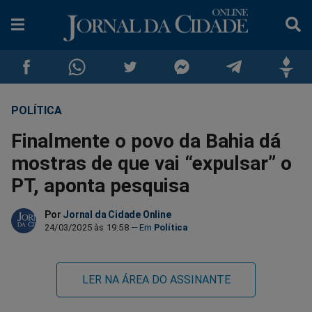
POLÍTICA
Compartilhar
Compartilhar
Compartilhar
Compartilhar
Compartilhar
Compar
Finalmente o povo da Bahia dá
no
no
no
no
no
no
mostras de que vai “expulsar” o
PT, aponta pesquisa
Facebook
Whatsapp
Twitter
Messenger
Telegram
Gettr
Por
Jornal da Cidade Online
24/03/2025 às 19:58
Política
LER NA ÁREA DO ASSINANTE