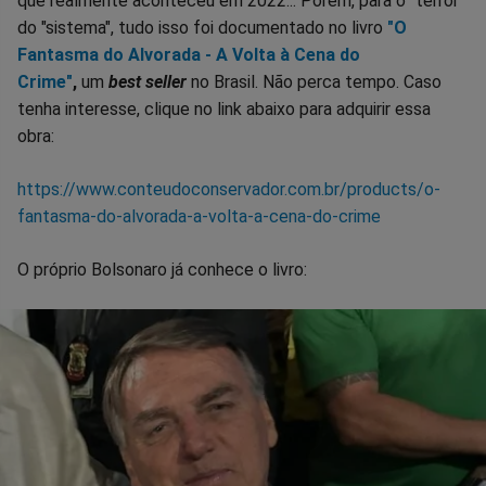
que realmente aconteceu em 2022... Porém, para o "terror"
do "sistema", tudo isso foi documentado no livro
"O
Fantasma do Alvorada - A Volta à Cena do
Crime"
,
um
best seller
no Brasil. Não perca tempo. Caso
tenha interesse, clique no link abaixo para adquirir essa
obra:
https://www.conteudoconservador.com.br/products/o-
fantasma-do-alvorada-a-volta-a-cena-do-crime
O próprio Bolsonaro já conhece o livro: