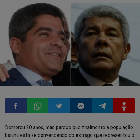
Compartilhar
Compartilhar
Compartilhar
Compartilhar
Compartilhar
Compart
Demorou 20 anos, mas parece que finalmente a população
baiana está se convencendo do estrago que representou o