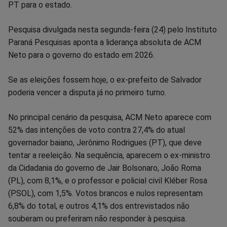
no
no
no
no
no
no
PT para o estado.
Facebook
Whatsapp
Twitter
Messenger
Telegram
Gettr
Pesquisa divulgada nesta segunda-feira (24) pelo Instituto
Paraná Pesquisas aponta a liderança absoluta de ACM
Neto para o governo do estado em 2026.
Se as eleições fossem hoje, o ex-prefeito de Salvador
poderia vencer a disputa já no primeiro turno.
No principal cenário da pesquisa, ACM Neto aparece com
52% das intenções de voto contra 27,4% do atual
governador baiano, Jerônimo Rodrigues (PT), que deve
tentar a reeleição. Na sequência, aparecem o ex-ministro
da Cidadania do governo de Jair Bolsonaro, João Roma
(PL), com 8,1%, e o professor e policial civil Kléber Rosa
(PSOL), com 1,5%. Votos brancos e nulos representam
6,8% do total, e outros 4,1% dos entrevistados não
souberam ou preferiram não responder à pesquisa.