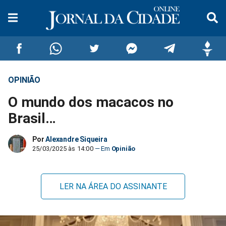
OPINIÃO
Compartilhar
Compartilhar
Compartilhar
Compartilhar
Compartilhar
Compar
O mundo dos macacos no
no
no
no
no
no
no
Brasil…
Facebook
Whatsapp
Twitter
Messenger
Telegram
Gettr
Por
Alexandre Siqueira
25/03/2025 às 14:00
Opinião
LER NA ÁREA DO ASSINANTE