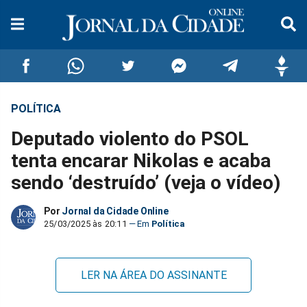
POLÍTICA
Compartilhar
Compartilhar
Compartilhar
Compartilhar
Compartilhar
Compar
Deputado violento do PSOL
no
no
no
no
no
no
tenta encarar Nikolas e acaba
sendo ‘destruído’ (veja o vídeo)
Facebook
Whatsapp
Twitter
Messenger
Telegram
Gettr
Por
Jornal da Cidade Online
25/03/2025 às 20:11
Política
LER NA ÁREA DO ASSINANTE