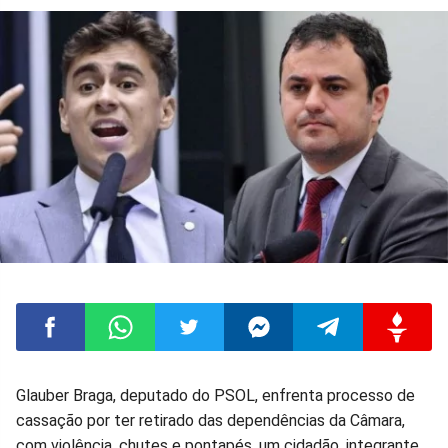
Compartilhar
Compartilhar
Compartilhar
Compartilhar
Compartilhar
Compart
Glauber Braga, deputado do PSOL, enfrenta processo de
cassação por ter retirado das dependências da Câmara,
no
no
no
no
no
no
com violência, chutes e pontapés, um cidadão, integrante