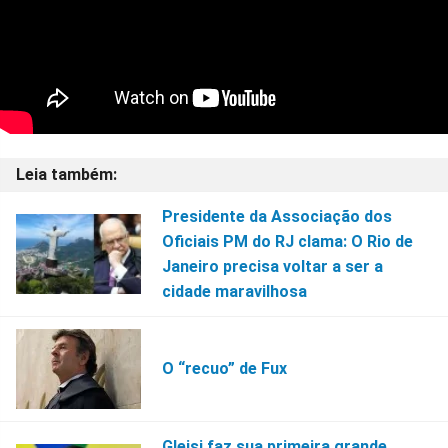
Presidente da Associação dos
Oficiais PM do RJ clama: O Rio de
Janeiro precisa voltar a ser a
cidade maravilhosa
O “recuo” de Fux
Gleisi faz sua primeira grande