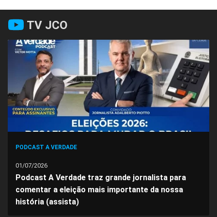
Compartilhar
Compartilhar
Compartilhar
Compartilhar
Compartilhar
Compart
TV JCO
no
no
no
no
no
no
Facebook
Whatsapp
Twitter
Messenger
Telegram
Gettr
PODCAST A VERDADE
01/07/2026
Podcast A Verdade traz grande jornalista para
comentar a eleição mais importante da nossa
história (assista)