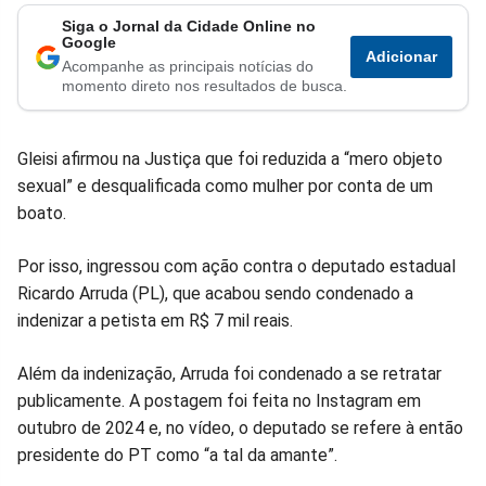
Siga o Jornal da Cidade Online no
Compartilhar
Compartilhar
Compartilhar
Compartilhar
Compartilhar
Compart
Google
Adicionar
Acompanhe as principais notícias do
no
no
no
no
no
no
momento direto nos resultados de busca.
Facebook
Whatsapp
Twitter
Messenger
Telegram
Gettr
Gleisi afirmou na Justiça que foi reduzida a “mero objeto
sexual” e desqualificada como mulher por conta de um
boato.
Por isso, ingressou com ação contra o deputado estadual
Ricardo Arruda (PL), que acabou sendo condenado a
indenizar a petista em R$ 7 mil reais.
Além da indenização, Arruda foi condenado a se retratar
publicamente. A postagem foi feita no Instagram em
outubro de 2024 e, no vídeo, o deputado se refere à então
presidente do PT como “a tal da amante”.