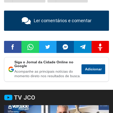
Ler comentários e comentar
Siga o Jornal da Cidade Online no
Compartilhar
Compartilhar
Compartilhar
Compartilhar
Compartilhar
Compart
Google
Adicionar
Acompanhe as principais notícias do
no
no
no
no
no
no
momento direto nos resultados de busca.
Facebook
Whatsapp
Twitter
Messenger
Telegram
Gettr
TV JCO