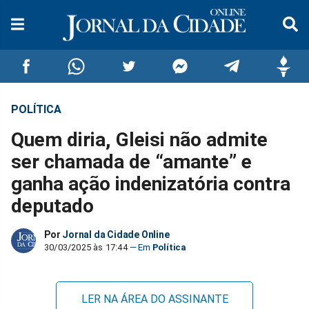
POLÍTICA
Compartilhar
Compartilhar
Compartilhar
Compartilhar
Compartilhar
Compar
Quem diria, Gleisi não admite
no
no
no
no
no
no
ser chamada de “amante” e
ganha ação indenizatória contra
Facebook
Whatsapp
Twitter
Messenger
Telegram
Gettr
deputado
Por
Jornal da Cidade Online
30/03/2025 às 17:44
Política
LER NA ÁREA DO ASSINANTE