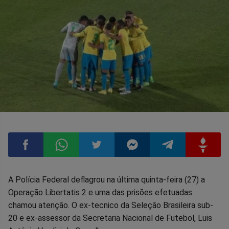
Compartilhar
Compartilhar
Compartilhar
Compartilhar
Compartilhar
Compart
A Polícia Federal deflagrou na última quinta-feira (27) a
Operação Libertatis 2 e uma das prisões efetuadas
no
no
no
no
no
no
chamou atenção. O ex-tecnico da Seleção Brasileira sub-
20 e ex-assessor da Secretaria Nacional de Futebol, Luis
Facebook
Whatsapp
Twitter
Messenger
Telegram
Gettr