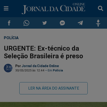
POLÍCIA
Compartilhar
Compartilhar
Compartilhar
Compartilhar
Compartilhar
Compar
URGENTE: Ex-técnico da
no
no
no
no
no
no
Seleção Brasileira é preso
Facebook
Whatsapp
Twitter
Messenger
Telegram
Gettr
Por
Jornal da Cidade Online
30/03/2025 às 12:44
Polícia
LER NA ÁREA DO ASSINANTE