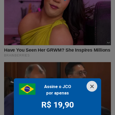
×
Assine o JCO
por apenas
R$ 19,90