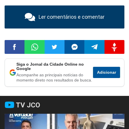
Ler comentários e comentar
Siga o Jornal da Cidade Online no
Compartilhar
Compartilhar
Compartilhar
Compartilhar
Compartilhar
Compart
Google
Adicionar
Acompanhe as principais notícias do
no
no
no
no
no
no
momento direto nos resultados de busca.
Facebook
Whatsapp
Twitter
Messenger
Telegram
Gettr
TV JCO