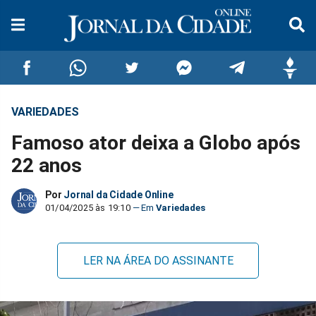
VARIEDADES
Compartilhar
Compartilhar
Compartilhar
Compartilhar
Compartilhar
Compar
Famoso ator deixa a Globo após
no
no
no
no
no
no
22 anos
Facebook
Whatsapp
Twitter
Messenger
Telegram
Gettr
Por
Jornal da Cidade Online
01/04/2025 às 19:10
Variedades
LER NA ÁREA DO ASSINANTE