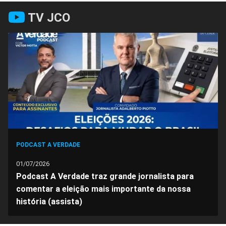
Compartilhar
Compartilhar
Compartilhar
Compartilhar
Compartilhar
Compart
TV JCO
no
no
no
no
no
no
Facebook
Whatsapp
Twitter
Messenger
Telegram
Gettr
PODCAST A VERDADE
01/07/2026
Podcast A Verdade traz grande jornalista para
comentar a eleição mais importante da nossa
história (assista)