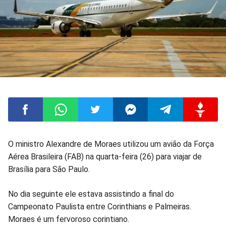
Compartilhar
Compartilhar
Compartilhar
Compartilhar
Compartilhar
Compart
O ministro Alexandre de Moraes utilizou um avião da Força
Aérea Brasileira (FAB) na quarta-feira (26) para viajar de
no
no
no
no
no
no
Brasília para São Paulo.
Facebook
Whatsapp
Twitter
Messenger
Telegram
Gettr
No dia seguinte ele estava assistindo a final do
Campeonato Paulista entre Corinthians e Palmeiras.
Moraes é um fervoroso corintiano.