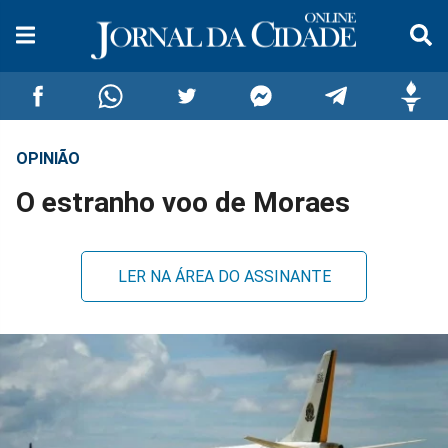
OPINIÃO
Compartilhar
Compartilhar
Compartilhar
Compartilhar
Compartilhar
Compar
O estranho voo de Moraes
no
no
no
no
no
no
Facebook
Whatsapp
Twitter
Messenger
Telegram
Gettr
LER NA ÁREA DO ASSINANTE