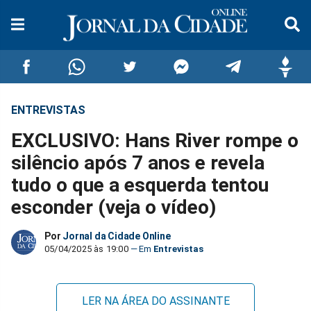
ENTREVISTAS
Compartilhar
Compartilhar
Compartilhar
Compartilhar
Compartilhar
Compar
EXCLUSIVO: Hans River rompe o
no
no
no
no
no
no
silêncio após 7 anos e revela
tudo o que a esquerda tentou
Facebook
Whatsapp
Twitter
Messenger
Telegram
Gettr
esconder (veja o vídeo)
Por
Jornal da Cidade Online
05/04/2025 às 19:00
Entrevistas
LER NA ÁREA DO ASSINANTE