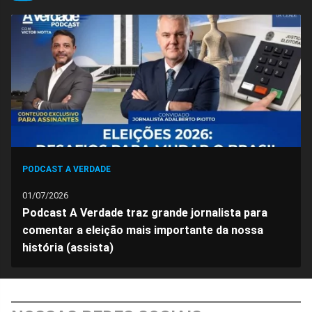
no
no
no
no
no
no
Facebook
Whatsapp
Twitter
Messenger
Telegram
Gettr
PODCAST A VERDADE
01/07/2026
Podcast A Verdade traz grande jornalista para
comentar a eleição mais importante da nossa
história (assista)