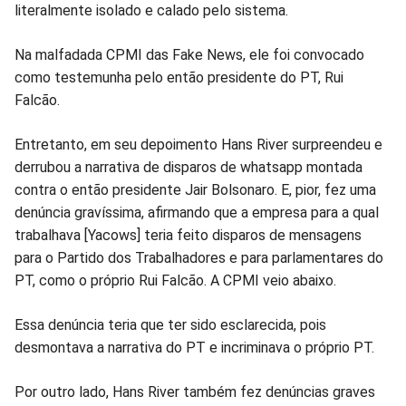
literalmente isolado e calado pelo sistema.
no
no
no
no
no
no
Na malfadada CPMI das Fake News, ele foi convocado
Facebook
Whatsapp
Twitter
Messenger
Telegram
Gettr
como testemunha pelo então presidente do PT, Rui
Falcão.
Entretanto, em seu depoimento Hans River surpreendeu e
derrubou a narrativa de disparos de whatsapp montada
contra o então presidente Jair Bolsonaro. E, pior, fez uma
denúncia gravíssima, afirmando que a empresa para a qual
trabalhava [Yacows] teria feito disparos de mensagens
para o Partido dos Trabalhadores e para parlamentares do
PT, como o próprio Rui Falcão. A CPMI veio abaixo.
Essa denúncia teria que ter sido esclarecida, pois
desmontava a narrativa do PT e incriminava o próprio PT.
Por outro lado, Hans River também fez denúncias graves