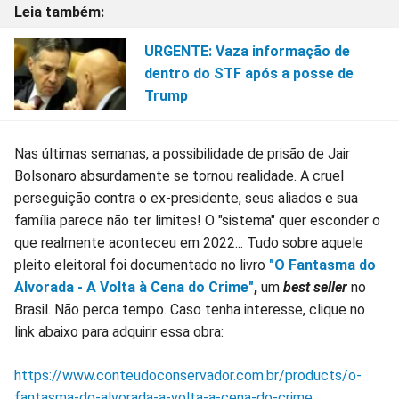
URGENTE: Vaza informação de
dentro do STF após a posse de
Trump
Nas últimas semanas, a possibilidade de prisão de Jair
Bolsonaro absurdamente se tornou realidade. A cruel
perseguição contra o ex-presidente, seus aliados e sua
família parece não ter limites! O "sistema" quer esconder o
que realmente aconteceu em 2022... Tudo sobre aquele
pleito eleitoral foi documentado no livro
"O Fantasma do
Alvorada - A Volta à Cena do Crime"
,
um
best seller
no
Brasil. Não perca tempo. Caso tenha interesse, clique no
link abaixo para adquirir essa obra:
https://www.conteudoconservador.com.br/products/o-
fantasma-do-alvorada-a-volta-a-cena-do-crime