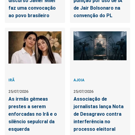
discurso Javier Milei
punição por uso de IA
faz uma convocação
de Jair Bolsonaro na
ao povo brasileiro
convenção do PL
IRÃ
AJOIA
25/07/2026
25/07/2026
As irmãs gêmeas
Associação de
prestes a serem
jornalistas lança Nota
enforcadas no Irã e o
de Desagravo contra
silêncio sepulcral da
interferência no
esquerda
processo eleitoral