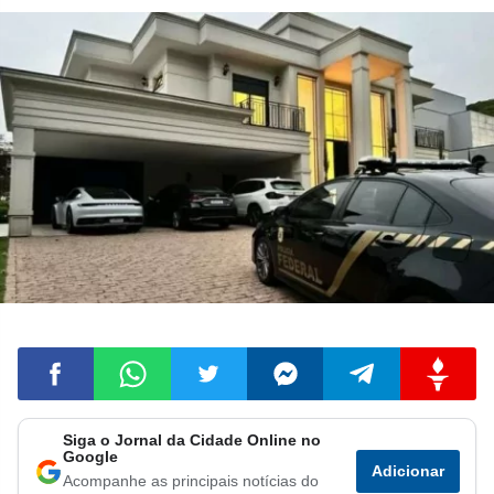
Siga o Jornal da Cidade Online no
Compartilhar
Compartilhar
Compartilhar
Compartilhar
Compartilhar
Compart
Google
Adicionar
Acompanhe as principais notícias do