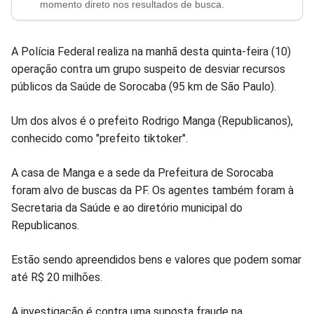
no
no
no
no
no
no
momento direto nos resultados de busca.
Facebook
Whatsapp
Twitter
Messenger
Telegram
Gettr
A Polícia Federal realiza na manhã desta quinta-feira (10)
operação contra um grupo suspeito de desviar recursos
públicos da Saúde de Sorocaba (95 km de São Paulo).
Um dos alvos é o prefeito Rodrigo Manga (Republicanos),
conhecido como "prefeito tiktoker".
A casa de Manga e a sede da Prefeitura de Sorocaba
foram alvo de buscas da PF. Os agentes também foram à
Secretaria da Saúde e ao diretório municipal do
Republicanos.
Estão sendo apreendidos bens e valores que podem somar
até R$ 20 milhões.
A investigação é contra uma suposta fraude na