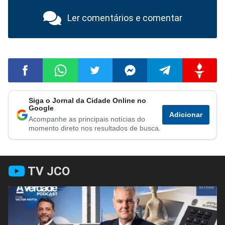
Ler comentários e comentar
Siga o Jornal da Cidade Online no
Compartilhar
Compartilhar
Compartilhar
Compartilhar
Compartilhar
Compart
Google
Adicionar
Acompanhe as principais notícias do
no
no
no
no
no
no
momento direto nos resultados de busca.
Facebook
Whatsapp
Twitter
Messenger
Telegram
Gettr
TV JCO