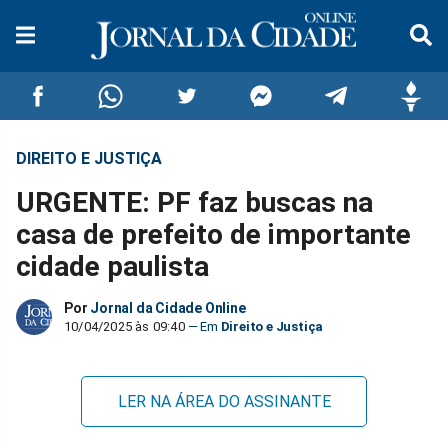
DIREITO E JUSTIÇA
Compartilhar
Compartilhar
Compartilhar
Compartilhar
Compartilhar
Compar
URGENTE: PF faz buscas na
no
no
no
no
no
no
casa de prefeito de importante
cidade paulista
Facebook
Whatsapp
Twitter
Messenger
Telegram
Gettr
Por
Jornal da Cidade Online
10/04/2025 às 09:40
Direito e Justiça
LER NA ÁREA DO ASSINANTE