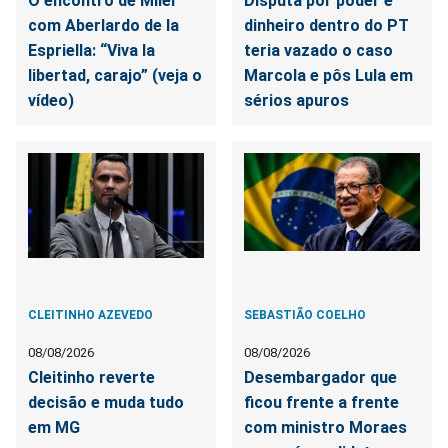
O encontro de Milei
Disputa por poder e
com Aberlardo de la
dinheiro dentro do PT
Espriella: “Viva la
teria vazado o caso
libertad, carajo” (veja o
Marcola e pôs Lula em
vídeo)
sérios apuros
CLEITINHO AZEVEDO
SEBASTIÃO COELHO
08/08/2026
08/08/2026
Cleitinho reverte
Desembargador que
decisão e muda tudo
ficou frente a frente
em MG
com ministro Moraes