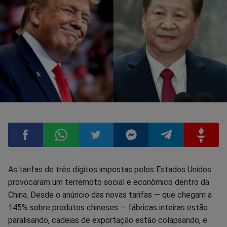
Compartilhar
Compartilhar
Compartilhar
Compartilhar
Compartilhar
Compart
As tarifas de três dígitos impostas pelos Estados Unidos
provocaram um terremoto social e econômico dentro da
no
no
no
no
no
no
China. Desde o anúncio das novas tarifas — que chegam a
145% sobre produtos chineses — fábricas inteiras estão
Facebook
Whatsapp
Twitter
Messenger
Telegram
Gettr
paralisando, cadeias de exportação estão colapsando, e