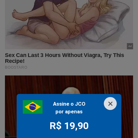
×
Assine o JCO
por apenas
R$ 19,90