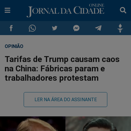
OPINIÃO
Compartilhar
Compartilhar
Compartilhar
Compartilhar
Compartilhar
Compar
Tarifas de Trump causam caos
no
no
no
no
no
no
na China: Fábricas param e
trabalhadores protestam
Facebook
Whatsapp
Twitter
Messenger
Telegram
Gettr
LER NA ÁREA DO ASSINANTE