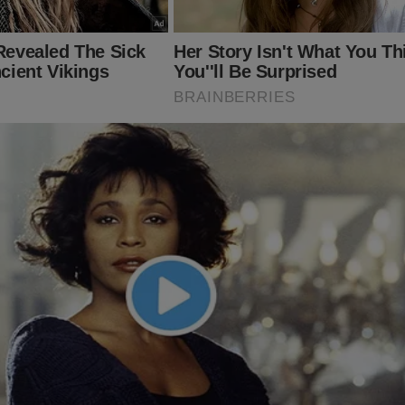
s, a possibilidade de prisão de Jair Bolsonaro absurdamente se 
perseguição contra o ex-presidente, seus aliados e sua família par
tema" quer esconder o que realmente aconteceu em 2022... Tudo s
oral foi documentado no livro
"O Fantasma do Alvorada - A Vol
 seller
no Brasil. Não perca tempo. Caso tenha interesse, clique n
 essa obra:
udoconservador.com.br/products/o-fantasma-do-alvorada-a-vol
já conhece o livro: