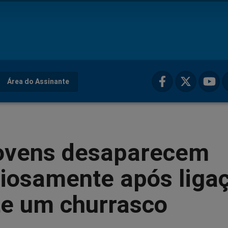
Área do Assinante
jovens desaparecem
riosamente após liga
te um churrasco