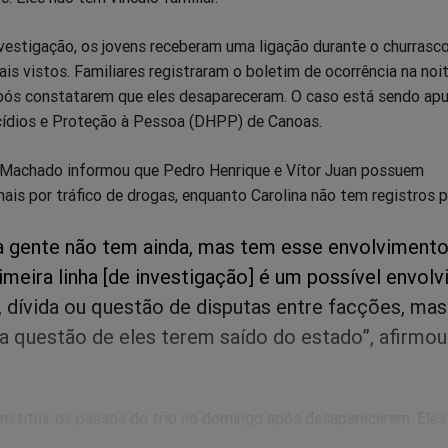
vestigação, os jovens receberam uma ligação durante o churrasco
is vistos. Familiares registraram o boletim de ocorrência na noi
após constatarem que eles desapareceram. O caso está sendo apu
ídios e Proteção à Pessoa (DHPP) de Canoas.
 Machado informou que Pedro Henrique e Vítor Juan possuem
ais por tráfico de drogas, enquanto Carolina não tem registros po
a gente não tem ainda, mas tem esse envolviment
rimeira linha [de investigação] é um possível envol
, dívida ou questão de disputas entre facções, mas
a questão de eles terem saído do estado”, afirmou
onstituir os passos do trio no domingo após desaparecerem. Eles
ro para Esteio para encontrar um amigo. Na terça-feira (8), o veí