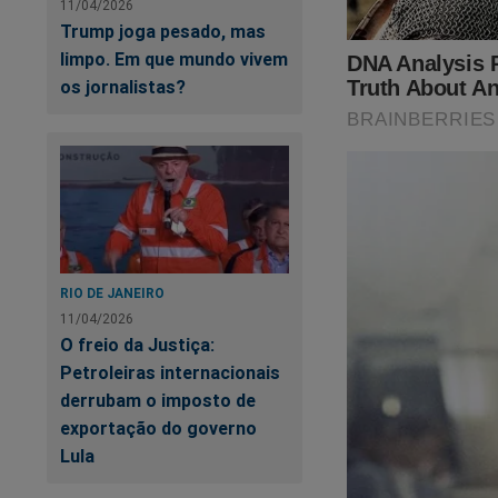
11/04/2026
Trump joga pesado, mas
limpo. Em que mundo vivem
os jornalistas?
Nas últimas semana
realidade. A cruel 
ter limites! O "sis
aquele pleito eleit
RIO DE JANEIRO
do Crime"
,
um
best
11/04/2026
abaixo para adquirir
O freio da Justiça:
Petroleiras internacionais
https://www.conte
derrubam o imposto de
cena-do-crime
exportação do governo
Lula
O próprio Bolsonaro 