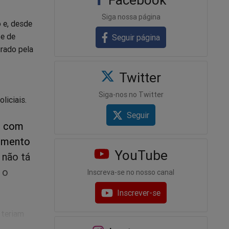
Siga nossa página
 e, desde
te de
Seguir página
rado pela
Twitter
Siga-nos no Twitter
liciais.
Seguir
o com
vimento
YouTube
 não tá
 o
Inscreva-se no nosso canal
Inscrever-se
 teriam
culo