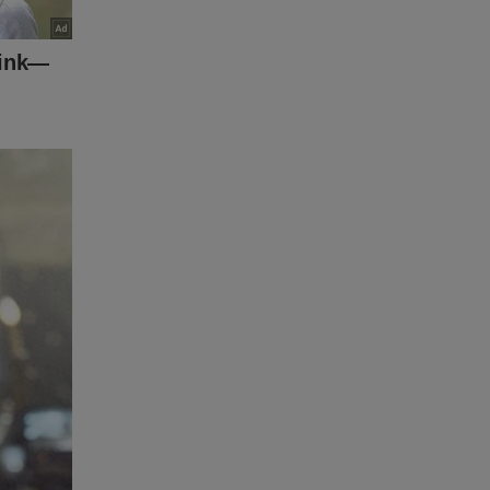
tornou
ece não
obre
ta à Cena
o link
ta-a-