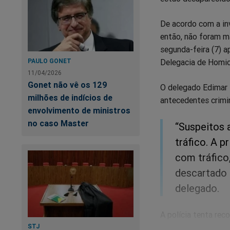
De acordo com a in
então, não foram ma
segunda-feira (7) 
PAULO GONET
Delegacia de Homic
11/04/2026
Gonet não vê os 129
O delegado Edimar
milhões de indícios de
antecedentes crimin
envolvimento de ministros
no caso Master
“Suspeitos 
tráfico. A p
com tráfico
descartado 
delegado.
A polícia tenta rec
STJ
se deslocado de car