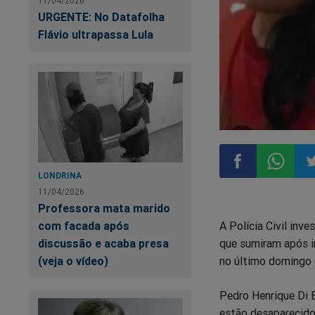
11/04/2026
URGENTE: No Datafolha
Flávio ultrapassa Lula
LONDRINA
11/04/2026
Compartilhar
Compart
Co
Professora mata marido
com facada após
A Polícia Civil inv
no
no
n
discussão e acaba presa
que sumiram após i
(veja o vídeo)
no último domingo (
Facebook
Whatsa
Tw
Pedro Henrique Di B
estão desaparecidos