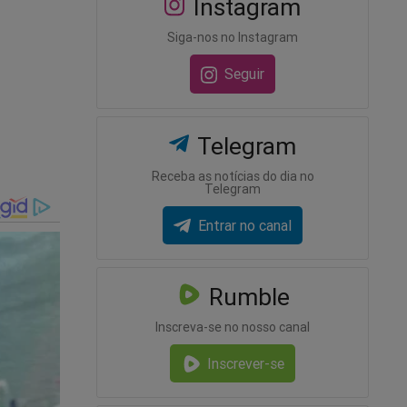
Instagram
Siga-nos no Instagram
a
Seguir
orrido
ículo”,
Telegram
Receba as notícias do dia no
Telegram
te pelo
Entrar no canal
Rumble
o (veja
Inscreva-se no nosso canal
Inscrever-se