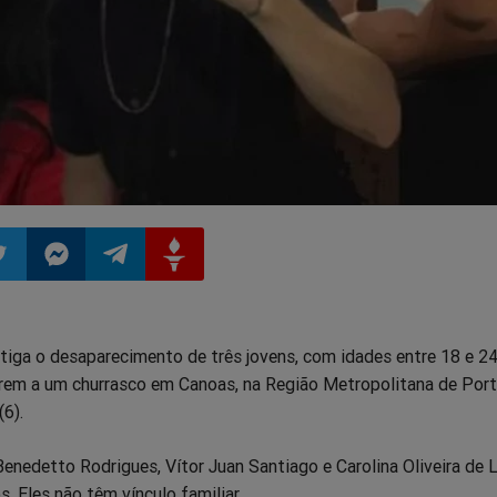
ilhar
mpartilhar
Compartilhar
Compartilhar
Compartilhar
estiga o desaparecimento de três jovens, com idades entre 18 e 24
o
no
no
no
rem a um churrasco em Canoas, na Região Metropolitana de Port
6).
pp
itter
Messenger
Telegram
Gettr
enedetto Rodrigues, Vítor Juan Santiago e Carolina Oliveira de 
. Eles não têm vínculo familiar.