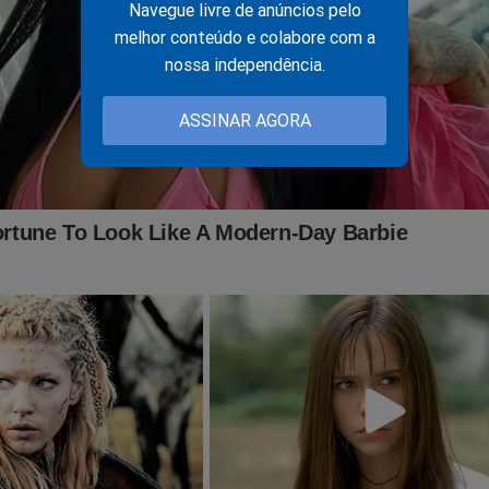
Navegue livre de anúncios pelo
melhor conteúdo e colabore com a
nossa independência.
ASSINAR AGORA
echas de índios contra policiais e deputada na baderna
cancaram hipocrisia da “Justiça seletiva” (veja o vídeo)
tima de queda de helicóptero era o CEO de uma das maiore
presas do mundo junto com a família