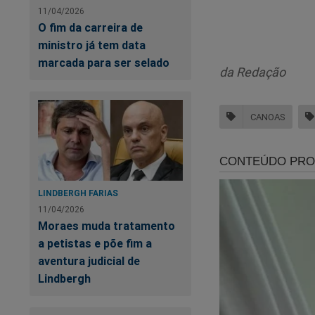
11/04/2026
utilizado por um d
O fim da carreira de
ministro já tem data
“O carro foi
marcada para ser selado
abandonado,
da Redação
algum crime
acrescentou
CANOAS
A Polícia Civil so
número 0800 642 0
LINDBERGH FARIAS
11/04/2026
Moraes muda tratamento
Bo
a petistas e põe fim a
co
aventura judicial de
o 
Lindbergh