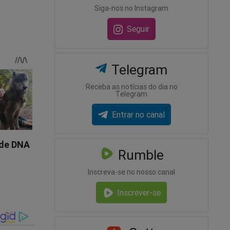
r o ex-
Siga-nos no Instagram
guição
Seguir
livro
eiro...
Telegram
Receba as notícias do dia no
Telegram
ta-a-
Entrar no canal
Rumble
Inscreva-se no nosso canal
Inscrever-se