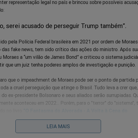
ter representação legal no país e brincou sobre possíveis acusa
o:
o, serei acusado de perseguir Trump também”.
detido pela Polícia Federal brasileira em 2021 por ordem de Moraes
 das fake news, tem sido crítico das ações do ministro. Após su
Moraes a “um vilão de James Bond” e criticou o sistema judiciá
itir que um juiz tenha poderes amplos de investigação e punição. ​
laro que o impeachment de Moraes pode ser o ponto de partida 
oda a cruel perseguição que atinge o Brasil. Tudo leva a crer que
s do ex-presidente Bolsonaro e seus aliados serão surrupiadas. 
mente aconteceu em 2022... Porém, para o "terror" do "sistema", 
do no livro
"O Fantasma do Alvorada - A Volta à Cena do
ller
no Brasil.
LEIA MAIS
dade é um "documento", já se transformou em um arquivo histórico