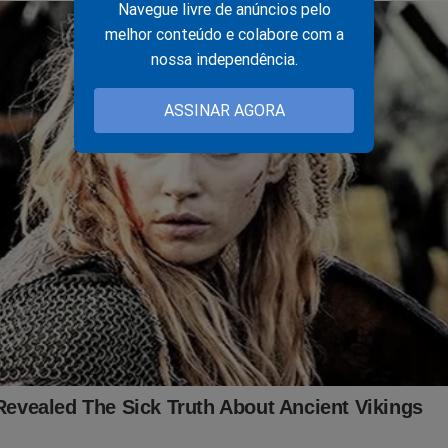
Navegue livre de anúncios pelo
melhor conteúdo e colabore com a
nossa independência.
ASSINAR AGORA