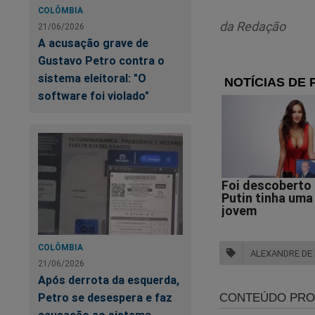
ao seu corajoso con
COLÔMBIA
presidiário Lula d
da Redação
21/06/2026
contra Bolsonaro e 
A acusação grave de
perseguição, manip
Gustavo Petro contra o
está na "mira" da c
sistema eleitoral: "O
Não perca tempo. Ca
software foi violado"
https://www.conte
cena-do-crime
O próprio Bolsonaro 
COLÔMBIA
ALEXANDRE DE
21/06/2026
Após derrota da esquerda,
Petro se desespera e faz