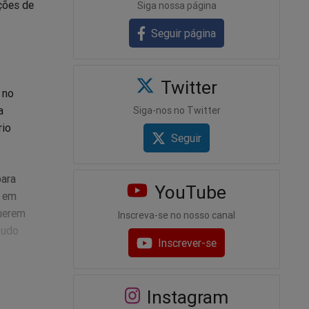
ções de
Siga nossa página
Seguir página
Twitter
 no
a
Siga-nos no Twitter
rio
Seguir
para
YouTube
, em
Querem
Inscreva-se no nosso canal
tudo
Inscrever-se
Instagram
, devido