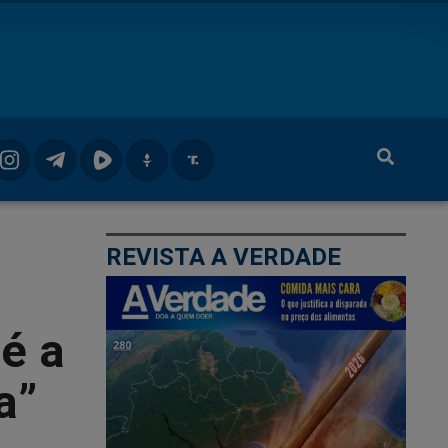
REVISTA A VERDADE
é a
a”