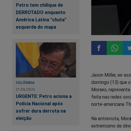
Petro tem chilique de
DERROTADO enquanto
América Latina "chuta"
esquerda do mapa
Compartilhar
Compart
Co
Jason Miller, ex-as
no
no
n
domingo (13) que o 
COLÔMBIA
Moraes, representa
21/06/2026
Facebook
Whatsa
Tw
URGENTE: Petro aciona a
feita nas redes soc
Polícia Nacional após
norte-americana The
sofrer dura derrota na
eleição
Na entrevista, Mor
extremismo de dire