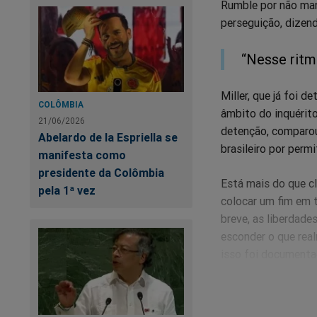
Rumble por não man
perseguição, dizend
“Nesse ritm
Miller, que já foi 
COLÔMBIA
âmbito do inquérito
21/06/2026
detenção, comparou 
Abelardo de la Espriella se
brasileiro por perm
manifesta como
presidente da Colômbia
Está mais do que c
pela 1ª vez
colocar um fim em t
breve, as liberdade
esconder o que real
isso foi documenta
Crime"
,
um
best se
O livro, que na ver