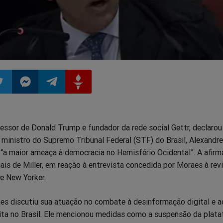
ilhar
mpartilhar
Compartilhar
Compartilhar
Compartilhar
sessor de Donald Trump e fundador da rede social Gettr, declarou
o
no
no
no
ministro do Supremo Tribunal Federal (STF) do Brasil, Alexandre
 “a maior ameaça à democracia no Hemisfério Ocidental”. A afirm
pp
itter
Messenger
Telegram
Gettr
iais de Miller, em reação à entrevista concedida por Moraes à rev
 New Yorker.​
aes discutiu sua atuação no combate à desinformação digital e a
ita no Brasil. Ele mencionou medidas como a suspensão da plat