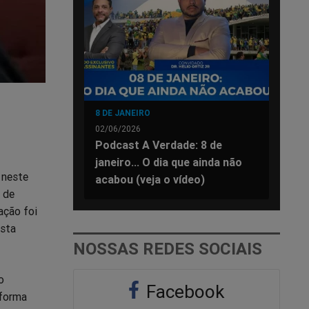
8 DE JANEIRO
02/06/2026
Podcast A Verdade: 8 de
janeiro... O dia que ainda não
 neste
acabou (veja o vídeo)
 de
ação foi
ista
NOSSAS REDES SOCIAIS
o
Facebook
aforma