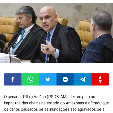
Compartilhar
Compartilhar
Compartilhar
Compartilhar
Compartilhar
Compart
O senador Plínio Valério (PSDB-AM) alertou para os
impactos das cheias no estado do Amazonas e afirmou que
no
no
no
no
no
no
os danos causados pelas inundações são agravados pela