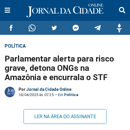
POLÍTICA
Compartilhar
Compartilhar
Compartilhar
Compartilhar
Compartilhar
Compar
Parlamentar alerta para risco
no
no
no
no
no
no
grave, detona ONGs na
Amazônia e encurrala o STF
Facebook
Whatsapp
Twitter
Messenger
Telegram
Gettr
Por
Jornal da Cidade Online
16/04/2025 às 07:25
Política
LER NA ÁREA DO ASSINANTE