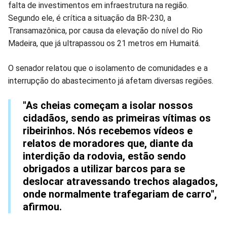
falta de investimentos em infraestrutura na região.
Facebook
Whatsapp
Twitter
Messenger
Telegram
Gettr
Segundo ele, é crítica a situação da BR-230, a
Transamazônica, por causa da elevação do nível do Rio
Madeira, que já ultrapassou os 21 metros em Humaitá.
O senador relatou que o isolamento de comunidades e a
interrupção do abastecimento já afetam diversas regiões.
"As cheias começam a isolar nossos
cidadãos, sendo as primeiras vítimas os
ribeirinhos. Nós recebemos vídeos e
relatos de moradores que, diante da
interdição da rodovia, estão sendo
obrigados a utilizar barcos para se
deslocar atravessando trechos alagados,
onde normalmente trafegariam de carro",
afirmou.