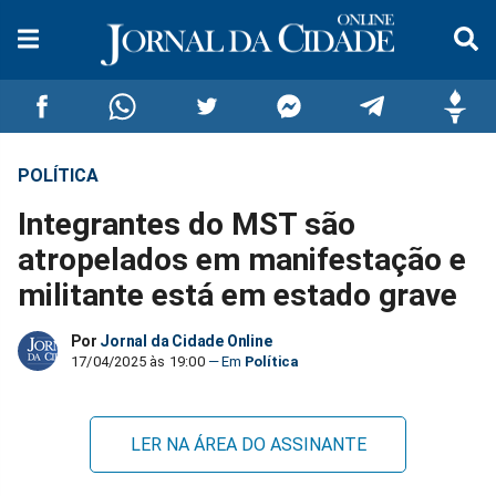
POLÍTICA
Compartilhar
Compartilhar
Compartilhar
Compartilhar
Compartilhar
Compar
Integrantes do MST são
no
no
no
no
no
no
atropelados em manifestação e
militante está em estado grave
Facebook
Whatsapp
Twitter
Messenger
Telegram
Gettr
Por
Jornal da Cidade Online
17/04/2025 às 19:00
Política
LER NA ÁREA DO ASSINANTE