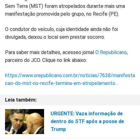
Sem Terra (MST) foram atropelados durante mais uma
no
no
no
no
no
no
manifestação promovida pelo grupo, no Recife (PE).
Facebook
Whatsapp
Twitter
Messenger
Telegram
Gettr
O condutor do veículo, cuja identidade ainda não foi
divulgada, deixou o local sem prestar socorro.
Para saber mais detalhes, acesseo jornal
O Republicano
,
parceiro do JCO. Clique no link abaixo:
https://www.orepublicano.com.br/noticias/7638/manifesta
cao-do-mst-no-recife-termina-em-atropelamento...
URGENTE: Vaza informação de
dentro do STF após a posse de
Trump