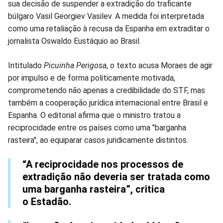
sua decisão de suspender a extradição do traficante
Facebook
Whatsapp
Twitter
Messenger
Telegram
Gettr
búlgaro Vasil Georgiev Vasilev. A medida foi interpretada
como uma retaliação à recusa da Espanha em extraditar o
jornalista Oswaldo Eustáquio ao Brasil.
Intitulado
Picuinha Perigosa
, o texto acusa Moraes de agir
por impulso e de forma politicamente motivada,
comprometendo não apenas a credibilidade do STF, mas
também a cooperação jurídica internacional entre Brasil e
Espanha. O editorial afirma que o ministro tratou a
reciprocidade entre os países como uma "barganha
rasteira", ao equiparar casos juridicamente distintos.
“A reciprocidade nos processos de
extradição não deveria ser tratada como
uma barganha rasteira”, critica
o Estadão.