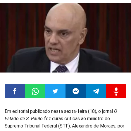
Compartilhar
Compartilhar
Compartilhar
Compartilhar
Compartilhar
Compart
Em editorial publicado nesta sexta-feira (18), o jornal
O
Estado de S. Paulo
fez duras críticas ao ministro do
no
no
no
no
no
no
Supremo Tribunal Federal (STF), Alexandre de Moraes, por