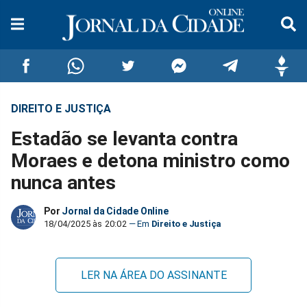
DIREITO E JUSTIÇA
Compartilhar
Compartilhar
Compartilhar
Compartilhar
Compartilhar
Compar
Estadão se levanta contra
no
no
no
no
no
no
Moraes e detona ministro como
nunca antes
Facebook
Whatsapp
Twitter
Messenger
Telegram
Gettr
Por
Jornal da Cidade Online
18/04/2025 às 20:02
Direito e Justiça
LER NA ÁREA DO ASSINANTE