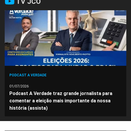
TV JCO
no
no
no
no
no
no
Facebook
Whatsapp
Twitter
Messenger
Telegram
Gettr
PODCAST A VERDADE
01/07/2026
Podcast A Verdade traz grande jornalista para
comentar a eleição mais importante da nossa
história (assista)