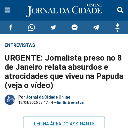
ENTREVISTAS
Compartilhar
Compartilhar
Compartilhar
Compartilhar
Compartilhar
Compar
URGENTE: Jornalista preso no 8
no
no
no
no
no
no
de Janeiro relata absurdos e
atrocidades que viveu na Papuda
Facebook
Whatsapp
Twitter
Messenger
Telegram
Gettr
(veja o vídeo)
Por
Jornal da Cidade Online
19/04/2025 às 17:44
Entrevistas
LER NA ÁREA DO ASSINANTE