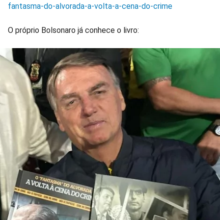
fantasma-do-alvorada-a-volta-a-cena-do-crime
O próprio Bolsonaro já conhece o livro: