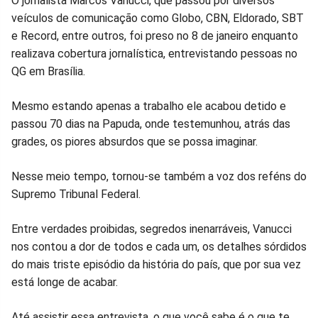
Compartilhar
Compartilhar
Compartilhar
Compartilhar
Compartilhar
Compart
O jornalista Marcos Vanucci, que passou por diversos
veículos de comunicação como Globo, CBN, Eldorado, SBT
no
no
no
no
no
no
e Record, entre outros, foi preso no 8 de janeiro enquanto
realizava cobertura jornalística, entrevistando pessoas no
Facebook
Whatsapp
Twitter
Messenger
Telegram
Gettr
QG em Brasília.
Mesmo estando apenas a trabalho ele acabou detido e
passou 70 dias na Papuda, onde testemunhou, atrás das
grades, os piores absurdos que se possa imaginar.
Nesse meio tempo, tornou-se também a voz dos reféns do
Supremo Tribunal Federal.
Entre verdades proibidas, segredos inenarráveis, Vanucci
nos contou a dor de todos e cada um, os detalhes sórdidos
do mais triste episódio da história do país, que por sua vez
está longe de acabar.
Até assistir essa entrevista, o que você sabe é o que te