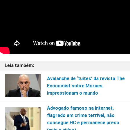
Avalanche de ‘tuítes’ da revista The
Economist sobre Moraes,
impressionam o mundo
Advogado famoso na internet,
flagrado em crime terrível, não
consegue HC e permanece preso
(veja o vídeo)