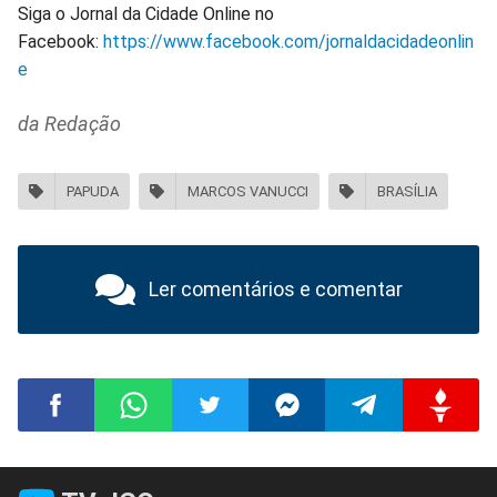
Siga o Jornal da Cidade Online no
Facebook:
https://www.facebook.com/jornaldacidadeonlin
e
da Redação
PAPUDA
MARCOS VANUCCI
BRASÍLIA
Ler comentários e comentar
Compartilhar
Compartilhar
Compartilhar
Compartilhar
Compartilhar
Compart