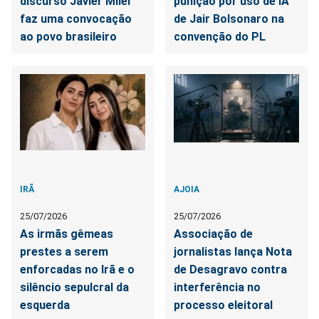
discurso Javier Milei
punição por uso de IA
faz uma convocação
de Jair Bolsonaro na
ao povo brasileiro
convenção do PL
IRÃ
AJOIA
25/07/2026
25/07/2026
As irmãs gêmeas
Associação de
prestes a serem
jornalistas lança Nota
enforcadas no Irã e o
de Desagravo contra
silêncio sepulcral da
interferência no
esquerda
processo eleitoral