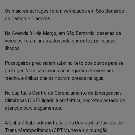
Facebook
Whatsapp
Twitter
Messenger
Telegram
Gettr
Os maiores estragos foram verificados em São Bernardo
do Campo e Diadema.
Na Avenida 31 de Março, em São Bernardo, dezenas de
veículos foram arrastados pela correnteza e ficaram
ilhados.
Passageiros precisaram subir no teto dos carros para se
proteger. Nem caminhões conseguiram atravessar o
trecho, e ônibus cheios ficaram presos na água.
Na capital, o Centro de Gerenciamento de Emergências
Climáticas (CGE), ligado à prefeitura, decretou estado de
atenção para alagamentos.
A Linha 7-Rubi, administrada pela Companhia Paulista de
Trens Metropolitanos (CPTM), teve a circulação