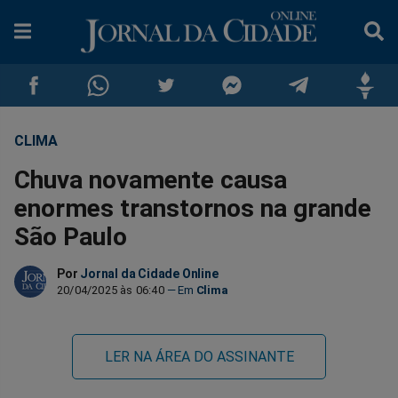
CLIMA
Compartilhar
Compartilhar
Compartilhar
Compartilhar
Compartilhar
Compar
Chuva novamente causa
no
no
no
no
no
no
enormes transtornos na grande
São Paulo
Facebook
Whatsapp
Twitter
Messenger
Telegram
Gettr
Por
Jornal da Cidade Online
20/04/2025 às 06:40
Clima
LER NA ÁREA DO ASSINANTE