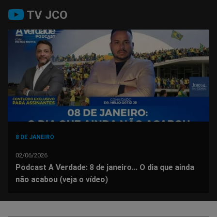
Compartilhar
Compartilhar
Compartilhar
Compartilhar
Compartilhar
Compart
TV JCO
no
no
no
no
no
no
Facebook
Whatsapp
Twitter
Messenger
Telegram
Gettr
8 DE JANEIRO
02/06/2026
Podcast A Verdade: 8 de janeiro... O dia que ainda
não acabou (veja o vídeo)