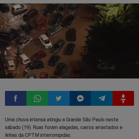
Compartilhar
Compartilhar
Compartilhar
Compartilhar
Compartilhar
Compart
Uma chuva intensa atingiu a Grande São Paulo neste
sábado (19). Ruas foram alagadas, carros arrastados e
no
no
no
no
no
no
linhas da CPTM interrompidas.