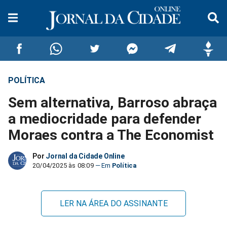
POLÍTICA
Compartilhar
Compartilhar
Compartilhar
Compartilhar
Compartilhar
Compar
Sem alternativa, Barroso abraça
no
no
no
no
no
no
a mediocridade para defender
Moraes contra a The Economist
Facebook
Whatsapp
Twitter
Messenger
Telegram
Gettr
Por
Jornal da Cidade Online
20/04/2025 às 08:09
Política
LER NA ÁREA DO ASSINANTE