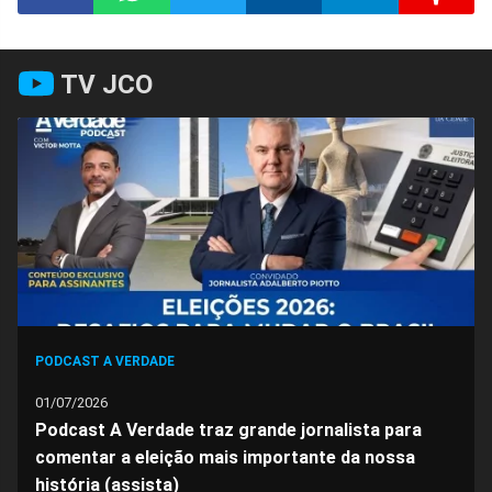
Compartilhar
Compartilhar
Compartilhar
Compartilhar
Compartilhar
Compart
TV JCO
no
no
no
no
no
no
Facebook
Whatsapp
Twitter
Messenger
Telegram
Gettr
PODCAST A VERDADE
01/07/2026
Podcast A Verdade traz grande jornalista para
comentar a eleição mais importante da nossa
história (assista)