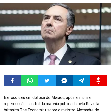
Compartilhar
Compartilhar
Compartilhar
Compartilhar
Compartilhar
Compart
Barroso saiu em defesa de Moraes, após a imensa
repercussão mundial da matéria publicada pela Revista
no
no
no
no
no
no
britânica The Economist sobre o ministro Alexandre de