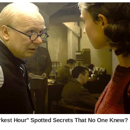
última benção de Francisco, horas antes de seu falecimento
vídeo)
olescente morre após ir 8 vezes à UPA e vereador pede
astamento imediato de 7 médicos
rre ex-goleiro da Seleção Argentina: “El loco”, a lenda