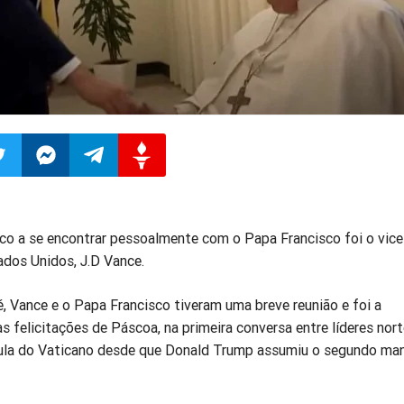
ilhar
mpartilhar
Compartilhar
Compartilhar
Compartilhar
tico a se encontrar pessoalmente com o Papa Francisco foi o vice
o
no
no
no
ados Unidos, J.D Vance.
pp
itter
Messenger
Telegram
Gettr
, Vance e o Papa Francisco tiveram uma breve reunião e foi a
s felicitações de Páscoa, na primeira conversa entre líderes nort
pula do Vaticano desde que Donald Trump assumiu o segundo ma