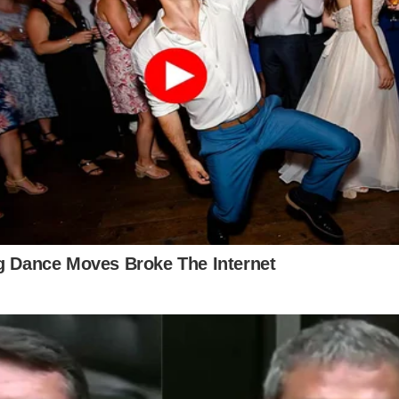
udoconservador.com.br/products/o-fantasma-do-alvorada-a-vol
já conhece o livro: