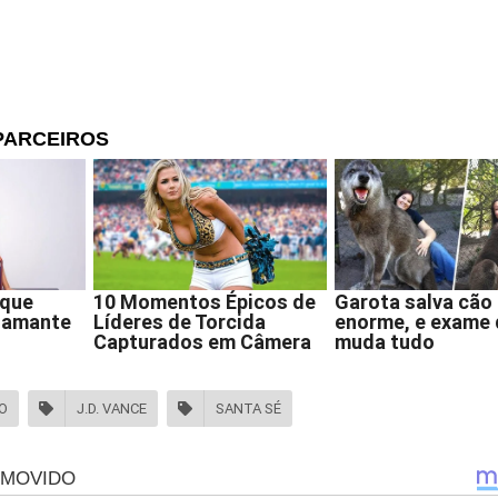
O
J.D. VANCE
SANTA SÉ