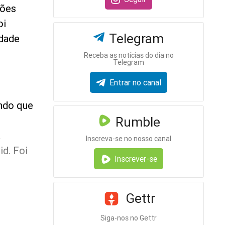
ções
oi
Telegram
rdade
Receba as notícias do dia no
Telegram
Entrar no canal
ndo que
Rumble
a
Inscreva-se no nosso canal
id. Foi
Inscrever-se
Gettr
Siga-nos no Gettr