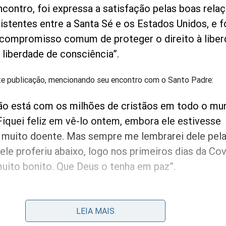
ncontro, foi expressa a satisfação pelas boas rela
xistentes entre a Santa Sé e os Estados Unidos, e f
compromisso comum de proteger o direito à libe
à liberdade de consciência”.
te publicação, mencionando seu encontro com o Santo Padre:
o está com os milhões de cristãos em todo o mu
iquei feliz em vê-lo ontem, embora ele estivesse
muito doente. Mas sempre me lembrarei dele pel
ele proferiu abaixo, logo nos primeiros dias da Cov
uito bonito. Que Deus o tenha em paz”.
LEIA MAIS