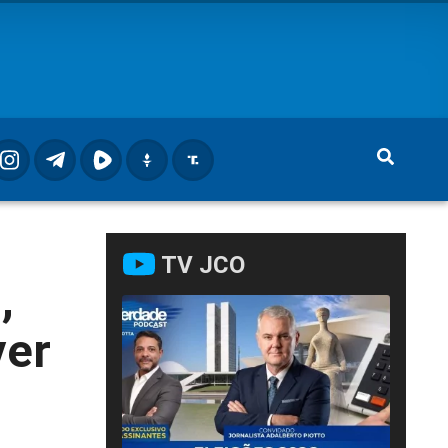
TV JCO
,
ver