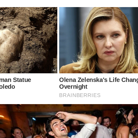
s, a possibilidade de prisão de Jair Bolsonaro absurdamente se 
perseguição contra o ex-presidente, seus aliados e sua família par
tema" quer esconder o que realmente aconteceu em 2022... Tudo s
oral foi documentado no livro
"O Fantasma do Alvorada - A Vol
 seller
no Brasil. Não perca tempo. Caso tenha interesse, clique n
 essa obra: