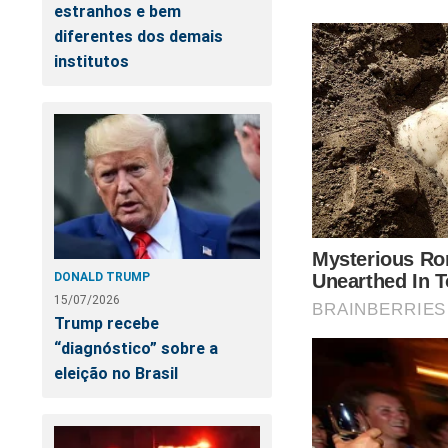
estranhos e bem
diferentes dos demais
institutos
DONALD TRUMP
Nas últimas semana
15/07/2026
realidade. A cruel 
Trump recebe
ter limites! O "sis
“diagnóstico” sobre a
aquele pleito eleit
eleição no Brasil
do Crime"
,
um
best
abaixo para adquirir