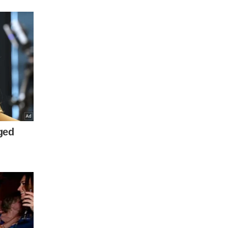
tornou
ece não
obre
ta à Cena
o link