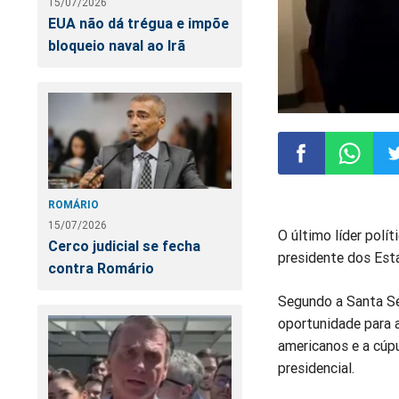
15/07/2026
EUA não dá trégua e impõe
bloqueio naval ao Irã
Compartilhar
Compart
Co
ROMÁRIO
15/07/2026
O último líder polí
no
no
n
Cerco judicial se fecha
presidente dos Est
contra Romário
Facebook
Whatsa
Tw
Segundo a Santa Sé
oportunidade para a
americanos e a cú
presidencial.