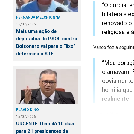
“O cordial e
bilaterais e
FERNANDA MELCHIONNA
renovado o 
15/07/2026
religiosa e 
Mais uma ação de
deputados do PSOL contra
Bolsonaro vai para o “lixo”
Vance fez a seguin
determina o STF
“Meu coraçã
o amavam. F
obviamente 
homilia que 
realmente m
FLÁVIO DINO
Veja o vídeo:
15/07/2026
URGENTE: Dino dá 10 dias
para 21 presidentes de