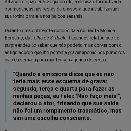
no
no
no
no
no
no
44 anos de parceria. Segundo ele, a decisão foi motivada
por mudanças nas regras da emissora que inviabilizavam
Facebook
Whatsapp
Twitter
Messenger
Telegram
Gettr
sua rotina paralela nos palcos teatrais.
Durante uma entrevista concedida à colunista Mônica
Bergamo, da
Folha de S. Paulo
, Fagundes relatou que se
surpreendeu ao saber que não poderia mais contar com o
antigo acordo que lhe permitia gravar apenas nos primeiros
dias da semana para manter sua agenda de peças.
"Quando a emissora disse que eu não
teria mais esse esquema de gravar
segunda, terça e quarta para fazer as
minhas peças, eu falei: ‘Não faço mais’",
declarou o ator, frisando que sua saída
não foi um rompimento traumático, mas
sim uma escolha consciente.