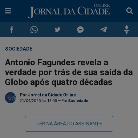
SOCIEDADE
Compartilhar
Compartilhar
Compartilhar
Compartilhar
Compartilhar
Compar
Antonio Fagundes revela a
no
no
no
no
no
no
verdade por trás de sua saída da
Globo após quatro décadas
Facebook
Whatsapp
Twitter
Messenger
Telegram
Gettr
Por
Jornal da Cidade Online
21/04/2025 às 13:05
Sociedade
LER NA ÁREA DO ASSINANTE