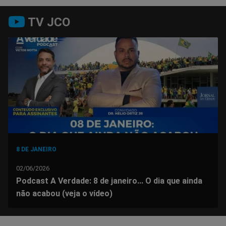
Compartilhar
Compartilhar
Compartilhar
Compartilhar
Compartilhar
Compart
TV JCO
no
no
no
no
no
no
Facebook
Whatsapp
Twitter
Messenger
Telegram
Gettr
8 DE JANEIRO
02/06/2026
Podcast A Verdade: 8 de janeiro... O dia que ainda
não acabou (veja o vídeo)