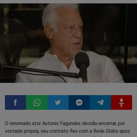
Compartilhar
Compartilhar
Compartilhar
Compartilhar
Compartilhar
Compart
O renomado ator Antonio Fagundes decidiu encerrar, por
vontade própria, seu contrato fixo com a Rede Globo após