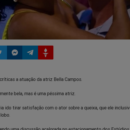
ilhar
mpartilhar
Compartilhar
Compartilhar
Compartilhar
ríticas a atuação da atriz Bella Campos.
o
no
no
no
almente bela, mas é uma péssima atriz.
pp
itter
Messenger
Telegram
Gettr
a ido tirar satisfação com o ator sobre a queixa, que ele inclusiv
Globo.
endo uma discussão acalorada no estacionamento dos Estúdios 