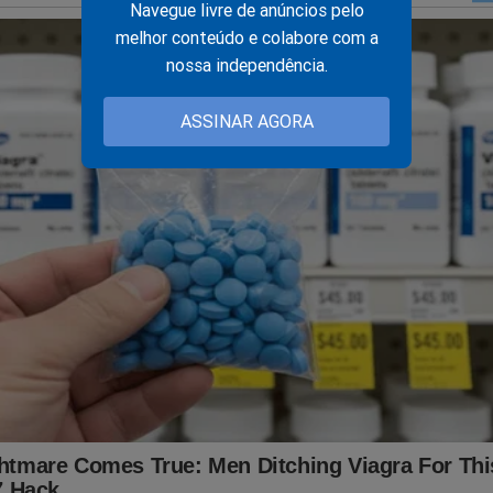
Navegue livre de anúncios pelo
melhor conteúdo e colabore com a
nossa independência.
ASSINAR AGORA
rre conhecido jornalista, considerado ícone da imprensa
asileira
s o testamento do Papa Francisco com pedido surpreenden
ra sepultamento