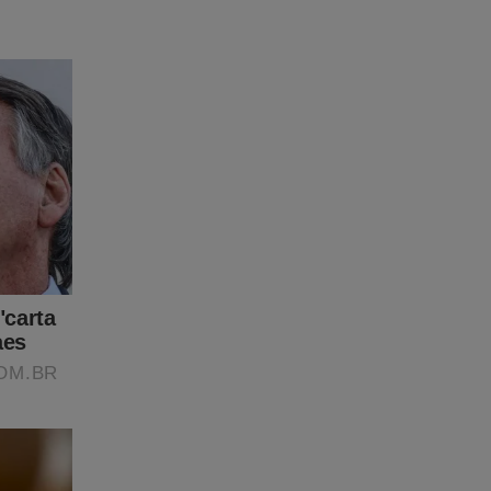
o
dossiê"
ça agora
das
s
eira
-emissora