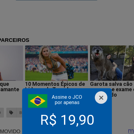
 conta dos desentendimentos com o galã. Além disso, haveria 
idores para que os dois sejam substituídos por dublês sempre 
ma de evitar novos atritos e manter o andamento das gravações.
 reclamado à direção da novela sobre o trabalho da atriz, critic
dito que o ator é “debochado”, “mau colega”, “displicente”, “agres
×
Assine o JCO
 VIVO: Bolsonaro concede entrevista direto do Hospital (ve
por apenas
deo)
D
BELLA CAMPOS
REDE GLOBO
R$ 19,90