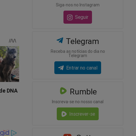
Siga-nos no Instagram
um
que
Seguir
ando sua
Telegram
Receba as notícias do dia no
Telegram
sivo” e
Entrar no canal
Rumble
ja o
Inscreva-se no nosso canal
Inscrever-se