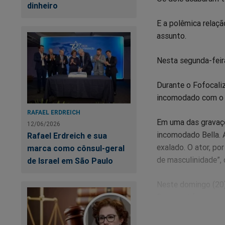
dinheiro
E a polêmica relaçã
assunto.
Nesta segunda-feira
Durante o Fofocaliz
incomodado com o o
RAFAEL ERDREICH
Em uma das gravaçõ
12/06/2026
incomodado Bella. A
Rafael Erdreich e sua
exalado. O ator, po
marca como cônsul-geral
de masculinidade”, 
de Israel em São Paulo
Neste domingo (20)
Reymond foram reti
A decisão teria si