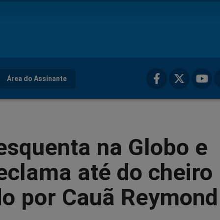
Área do Assinante
esquenta na Globo e
reclama até do cheiro
do por Cauã Reymond