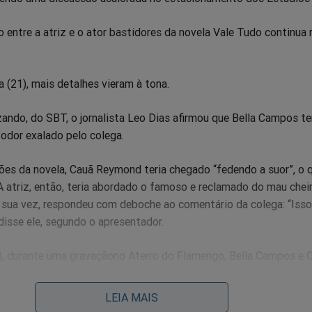
o entre a atriz e o ator bastidores da novela Vale Tudo continua
 (21), mais detalhes vieram à tona.
ando, do SBT, o jornalista Leo Dias afirmou que Bella Campos te
dor exalado pelo colega.
es da novela, Cauã Reymond teria chegado “fedendo a suor”, o q
 atriz, então, teria abordado o famoso e reclamado do mau chei
r sua vez, respondeu com deboche ao comentário da colega: “Isso
disse ele, segundo o apresentador.
, durante uma gravaçãono Aterro do Flamengo, Bella Campos e 
rados de cena e substituídos por dublês.
LEIA MAIS
do tomada após Bella Campos alegar que ainda está muito abalad