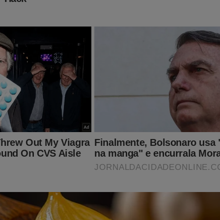
 de terror... Sua queda de audiência e crise sem fim é o retrato d
e e da lacração que dominou a Globo. Para piorar a situação, um "
e o que a alta cúpula da emissora sempre tentou esconder. Conhe
bo: Os Segredos da Emissora"
.
A obra expõe como, ao longo 
a negligenciou sistematicamente os crimes que ocorriam em seu
 escândalos, casos de assédio, acordos e escusas relações
 de um verdadeiro arquivo histórico sobre o Grupo Globo. Caso qu
 clique no link abaixo:
udoconservador.com.br/products/dossie-globo-os-segredos-da
nçamento vai tirar o sono de muita gente...