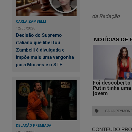
emocionalmente por
movimento nos bast
da Redação
possível, como for
CARLA ZAMBELLI
12/06/2026
Em suma, Cauã teria
Decisão do Supremo
atuação.
italiano que libertou
Zambelli é divulgada e
Bella Campos teria 
impõe mais uma vergonha
“machista”.
para Moraes e o STF
AO
ví
CAUÃ REYMON
DELAÇÃO PREMIADA