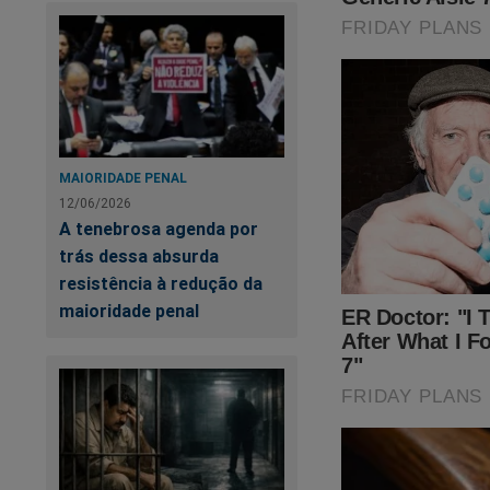
A emissora vive dias
MAIORIDADE PENAL
jornalismo militant
12/06/2026
A tenebrosa agenda por
foi lançado e expõ
trás dessa absurda
o livro
"Dossiê Glo
resistência à redução da
décadas, a emissor
maioridade penal
bastidores e revela
políticas. Trata-se
conhecer esse livro,
https://www.conte
Certamente, esse la