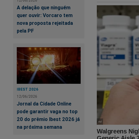
12/06/2026
A delação que ninguém
quer ouvir: Vorcaro tem
nova proposta rejeitada
pela PF
Mo
br
Ei
IBEST 2026
pa
12/06/2026
Jornal da Cidade Online
pode garantir vaga no top
20 do prêmio Ibest 2026 já
na próxima semana