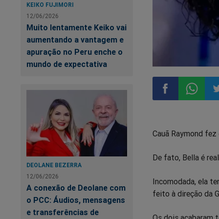
KEIKO FUJIMORI
12/06/2026
Muito lentamente Keiko vai
aumentando a vantagem e
apuração no Peru enche o
mundo de expectativa
Compartilhar
Compart
Co
Cauã Raymond fez c
no
no
n
De fato, Bella é re
Facebook
Whatsa
Tw
DEOLANE BEZERRA
12/06/2026
Incomodada, ela teri
A conexão de Deolane com
feito à direção da 
o PCC: Áudios, mensagens
e transferências de
Os dois acabaram t