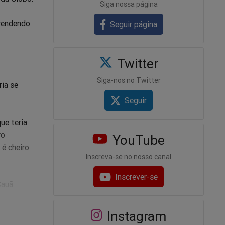
Siga nossa página
 rendendo
Seguir página
Twitter
Siga-nos no Twitter
ria se
Seguir
ue teria
ro
YouTube
 é cheiro
Inscreva-se no nosso canal
Inscrever-se
Cauã
Instagram
a