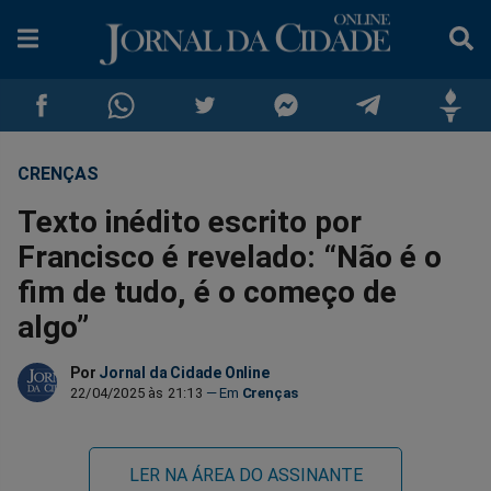
CRENÇAS
Compartilhar
Compartilhar
Compartilhar
Compartilhar
Compartilhar
Compar
Texto inédito escrito por
no
no
no
no
no
no
Francisco é revelado: “Não é o
fim de tudo, é o começo de
Facebook
Whatsapp
Twitter
Messenger
Telegram
Gettr
algo”
Por
Jornal da Cidade Online
22/04/2025 às 21:13
Crenças
LER NA ÁREA DO ASSINANTE