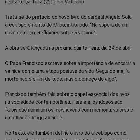
nesta terça-feira (22) pelo Vaticano.
no
no
no
no
no
no
Trata-se do prefácio do novo livro do cardeal Angelo Sola,
Facebook
Whatsapp
Twitter
Messenger
Telegram
Gettr
arcebispo emérito de Milão, intitulado: “Na espera de um
novo começo. Reflexões sobre a velhice”.
A obra será lançada na próxima quinta-feira, dia 24 de abril.
O Papa Francisco escreve sobre a importância de encarar a
velhice como uma etapa positiva da vida. Segundo ele, “a
morte não é o fim de tudo, mas o começo de algo”.
Francisco também fala sobre o papel essencial dos avós
na sociedade contemporânea. Para ele, os idosos são
faróis que iluminam os mais jovens com memória, valores e
um olhar de longo alcance.
No texto, ele também define o livro do arcebispo como