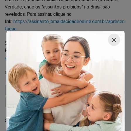
Verdade, onde os "assuntos proibidos" no Brasil são
revelados. Para assinar, clique no
link:
https://assinante.jornaldacidadeonline.com.br/apresen
tacao
×
Siga o Jornal da Cidade Online no
Facebook:
https://www.facebook.com/jornaldacidadeonlin
e
da Redação
PAPA FRANCISCO
ANGELO SOLA
VATICANO