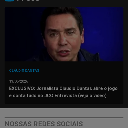
no
no
no
no
no
no
Facebook
Whatsapp
Twitter
Messenger
Telegram
Gettr
CLÁUDIO DANTAS
13/05/2026
EXCLUSIVO: Jornalista Claudio Dantas abre o jogo
e conta tudo no JCO Entrevista (veja o vídeo)
NOSSAS REDES SOCIAIS