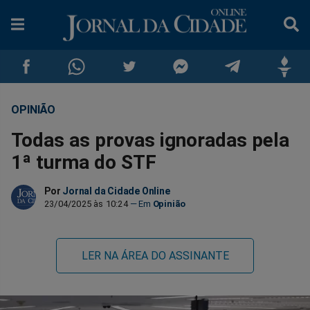
OPINIÃO
Compartilhar
Compartilhar
Compartilhar
Compartilhar
Compartilhar
Compar
Todas as provas ignoradas pela
no
no
no
no
no
no
1ª turma do STF
Facebook
Whatsapp
Twitter
Messenger
Telegram
Gettr
Por
Jornal da Cidade Online
23/04/2025 às 10:24
Opinião
LER NA ÁREA DO ASSINANTE