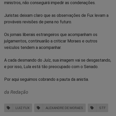
Facebook
Whatsapp
Twitter
Messenger
Telegram
Gettr
ministros, não conseguirá impedir as condenações.
Juristas deixam claro que as observações de Fux levam a
prováveis revisões de pena no futuro.
Os jornais liberais estrangeiros que acompanham os
julgamentos, continuarão a criticar Moraes e outros
veículos tendem a acompanhar.
A cada desmando do Juíz, sua imagem vai se desgastando,
e por isso, Lula está tão preocupado com o Senado.
Por aqui seguimos cobrando a pauta da anistia.
da Redação
LUIZ FUX
ALEXANDRE DE MORAES
STF