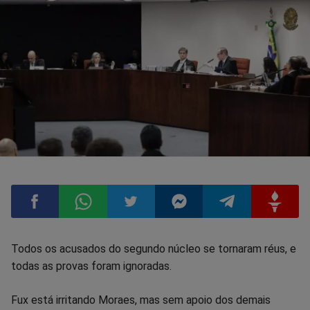
Compartilhar
Compartilhar
Compartilhar
Compartilhar
Compartilhar
Compart
Todos os acusados do segundo núcleo se tornaram réus, e
todas as provas foram ignoradas.
no
no
no
no
no
no
Fux está irritando Moraes, mas sem apoio dos demais