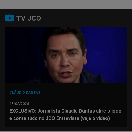
Compartilhar
Compartilhar
Compartilhar
Compartilhar
Compartilhar
Compart
TV JCO
no
no
no
no
no
no
Facebook
Whatsapp
Twitter
Messenger
Telegram
Gettr
CLÁUDIO DANTAS
13/05/2026
EXCLUSIVO: Jornalista Claudio Dantas abre o jogo
e conta tudo no JCO Entrevista (veja o vídeo)