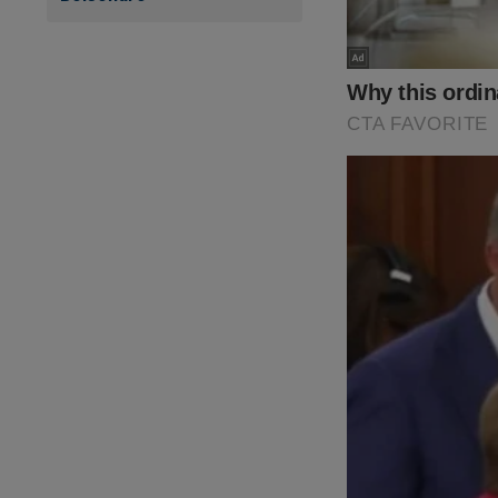
realidade. A cruel 
ter limites! O "sis
aquele pleito eleit
do Crime"
,
um
best
abaixo para adquirir
https://www.conte
cena-do-crime
O próprio Bolsonaro 