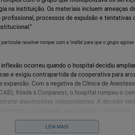
ia na instituição. Os materiais incluem ameaças di
 profissional, processos de expulsão e tentativas 
stitucional.”
particular resolver romper com a ‘máfia’ para que o grupo agisse
 inflexão ocorreu quando o hospital decidiu amplia
icas e exigiu contrapartida da cooperativa para ar
a expansão. Com a negativa da Clínica de Anestesi
(CAB), filiada à Coopanest, o hospital rompeu o con
ntratar anestesistas independentes. A decisão ter
 movimento coordenado para sufocar o hospital e
dicos de atuarem na instituição.”
LEIA MAIS
eio à tona é simplesmente aterrorizante: