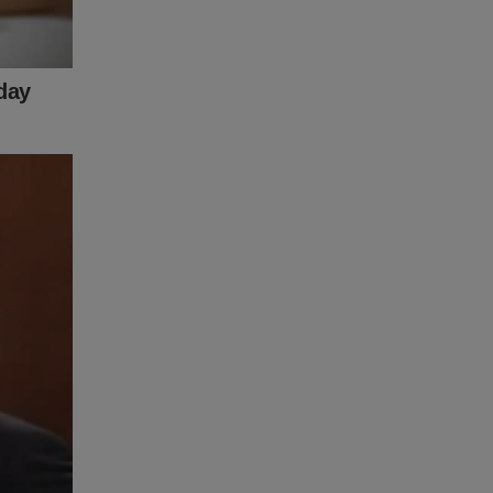
ece não
obre
ta à Cena
o link
ta-a-