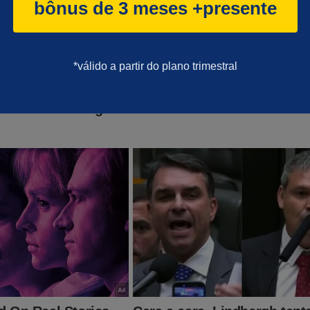
ção em outros vínculos empregatícios. Em um dos
bônus de 3 meses +presente
uma médica foi alertada de que seu filho recém-fo
ia emprego em Brasília’.”
*válido a partir do plano trimestral
incrível “descoberta” de Moraes sobre o traficante bulgaro
e havia mandado para casa