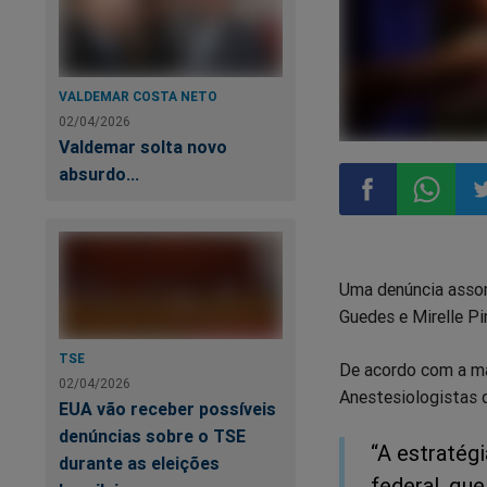
VALDEMAR COSTA NETO
02/04/2026
Valdemar solta novo
absurdo...
Compartilhar
Compart
Co
Uma denúncia assomb
no
no
n
Guedes e Mirelle Pi
Facebook
Whatsa
Tw
TSE
De acordo com a ma
02/04/2026
Anestesiologistas 
EUA vão receber possíveis
denúncias sobre o TSE
“A estratégi
durante as eleições
federal, qu