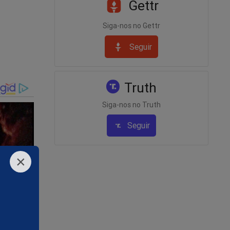
Gettr
ativa
Siga-nos no Gettr
era
Seguir
pital
ia’
Truth
Siga-nos no Truth
Seguir
r no
ocessos
×
va.
ações