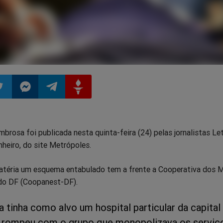
ilhar
mpartilhar
Compartilhar
Compartilhar
Compartilhar
rosa foi publicada nesta quinta-feira (24) pelas jornalistas Let
o
no
no
no
nheiro, do site Metrópoles.
pp
itter
Messenger
Telegram
Gettr
téria um esquema entabulado tem a frente a Cooperativa dos 
do DF (Coopanest-DF).
a tinha como alvo um hospital particular da capital
e rompeu com o grupo que monopolizava os serviç