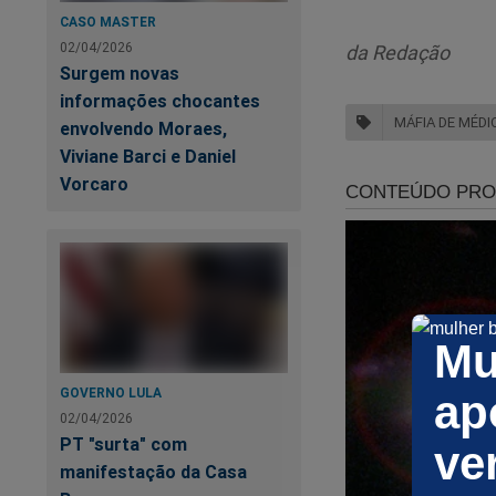
CASO MASTER
02/04/2026
da Redação
“Em uma das
Surgem novas
enviou mens
informações chocantes
melhor ele 
MÁFIA DE MÉDI
envolvendo Moraes,
dele’. A fra
Viviane Barci e Daniel
Vorcaro
contra a au
E prossegue a denú
“As mensage
local foram
Mu
internos. P
GOVERNO LULA
ap
passaram a 
02/04/2026
PT "surta" com
ve
Alguns rela
manifestação da Casa