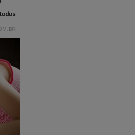
Peru
tornou