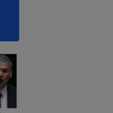
rmado
 que