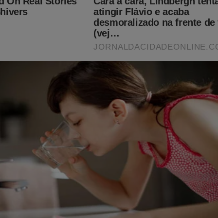
desumanização e a perseguição implacável do STF contra
olsonaro
ngresso reage ao asilo concedido à ex-primeira-dama do 
ondenada por corrupção
s, a possibilidade de prisão de Jair Bolsonaro absurdamente se 