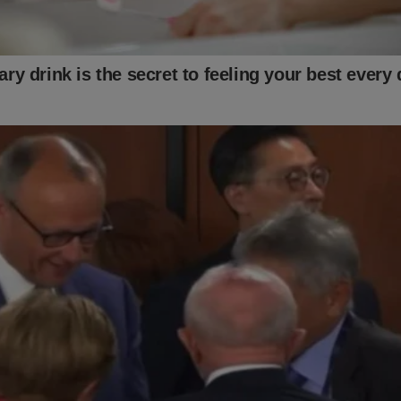
perseguição contra o ex-presidente, seus aliados e sua família par
tema" quer esconder o que realmente aconteceu em 2022... Tudo s
oral foi documentado no livro
"O Fantasma do Alvorada - A Vol
 seller
no Brasil. Não perca tempo. Caso tenha interesse, clique n
 essa obra:
udoconservador.com.br/products/o-fantasma-do-alvorada-a-vol
já conhece o livro: