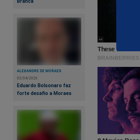
de persegui
Branca
episódios, 
‘não arrumar
A 
el
ALEXANDRE DE MORAES
02/04/2026
Eduardo Bolsonaro faz
forte desafio a Moraes