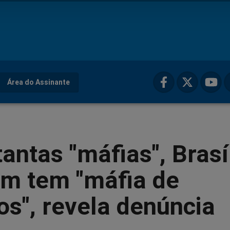
Área do Assinante
tantas "máfias", Brasí
m tem "máfia de
s", revela denúncia