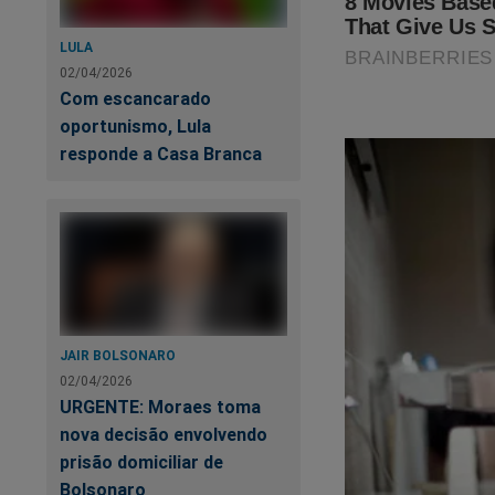
A 
B
LULA
02/04/2026
Com escancarado
Co
oportunismo, Lula
c
responde a Casa Branca
JAIR BOLSONARO
02/04/2026
URGENTE: Moraes toma
nova decisão envolvendo
prisão domiciliar de
Nas últimas semana
Bolsonaro