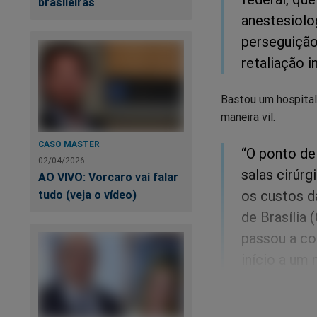
brasileiras
anestesiolog
perseguição
retaliação in
Bastou um hospital 
maneira vil.
CASO MASTER
“O ponto de
02/04/2026
salas cirúrg
AO VIVO: Vorcaro vai falar
os custos d
tudo (veja o vídeo)
de Brasília 
passou a co
início a um
dissuadir mé
Uma mensagem que v