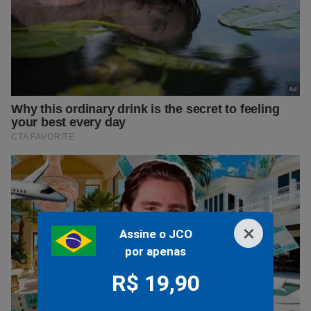
×
Assine o JCO
por apenas
R$ 19,90