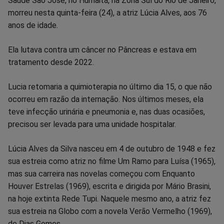
Saúde São José, no Humaitá, na Zona Sul do Rio de Janeiro,
no
no
no
no
no
no
morreu nesta quinta-feira (24), a atriz Lúcia Alves, aos 76
anos de idade.
Facebook
Whatsapp
Twitter
Messenger
Telegram
Gettr
Ela lutava contra um câncer no Pâncreas e estava em
tratamento desde 2022.
Lucia retomaria a quimioterapia no último dia 15, o que não
ocorreu em razão da internação. Nos últimos meses, ela
teve infecção urinária e pneumonia e, nas duas ocasiões,
precisou ser levada para uma unidade hospitalar.
Lúcia Alves da Silva nasceu em 4 de outubro de 1948 e fez
sua estreia como atriz no filme Um Ramo para Luísa (1965),
mas sua carreira nas novelas começou com Enquanto
Houver Estrelas (1969), escrita e dirigida por Mário Brasini,
na hoje extinta Rede Tupi. Naquele mesmo ano, a atriz fez
sua estreia na Globo com a novela Verão Vermelho (1969),
de Dias Gomes.