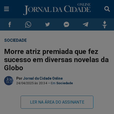
SOCIEDADE
Compartilhar
Compartilhar
Compartilhar
Compartilhar
Compartilhar
Compar
Morre atriz premiada que fez
no
no
no
no
no
no
sucesso em diversas novelas da
Globo
Facebook
Whatsapp
Twitter
Messenger
Telegram
Gettr
Por
Jornal da Cidade Online
24/04/2025 às 20:34
Sociedade
LER NA ÁREA DO ASSINANTE