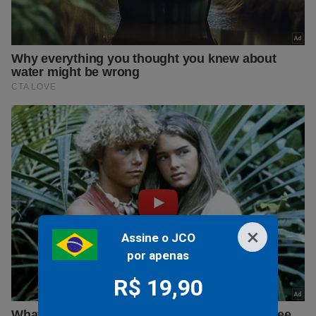
×
Assine o JCO
por apenas
R$ 19,90