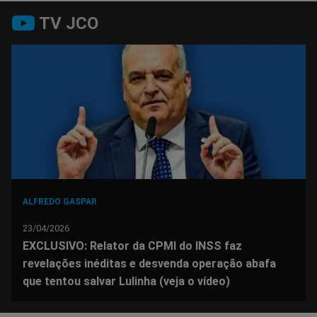
Compartilhar
Compartilhar
Compartilhar
Compartilhar
Compartilhar
Compart
TV JCO
no
no
no
no
no
no
Facebook
Whatsapp
Twitter
Messenger
Telegram
Gettr
ALFREDO GASPAR
23/04/2026
EXCLUSIVO: Relator da CPMI do INSS faz
revelações inéditas e desvenda operação abafa
que tentou salvar Lulinha (veja o vídeo)