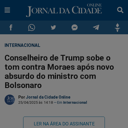
INTERNACIONAL
Compartilhar
Compartilhar
Compartilhar
Compartilhar
Compartilhar
Compar
Conselheiro de Trump sobe o
no
no
no
no
no
no
tom contra Moraes após novo
absurdo do ministro com
Facebook
Whatsapp
Twitter
Messenger
Telegram
Gettr
Bolsonaro
Por
Jornal da Cidade Online
25/04/2025 às 14:18
Internacional
LER NA ÁREA DO ASSINANTE