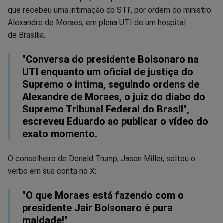
no
no
no
no
no
no
que recebeu uma intimação do STF, por ordem do ministro
Alexandre de Moraes, em plena UTI de um hospital
Facebook
Whatsapp
Twitter
Messenger
Telegram
Gettr
de Brasília.
"Conversa do presidente Bolsonaro na
UTI enquanto um oficial de justiça do
Supremo o intima, seguindo ordens de
Alexandre de Moraes, o juiz do diabo do
Supremo Tribunal Federal do Brasil",
escreveu Eduardo ao publicar o vídeo do
exato momento.
O conselheiro de Donald Trump, Jason Miller, soltou o
verbo em sua conta no X:
"O que Moraes está fazendo com o
presidente Jair Bolsonaro é pura
maldade!"