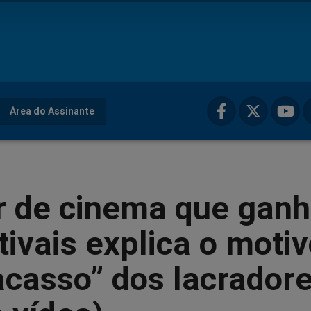
Área do Assinante
or de cinema que gan
tivais explica o moti
acasso” dos lacrador