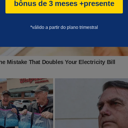
bônus de 3 meses +presente
*válido a partir do plano trimestral
lei faz surpreendente revelação sobre o seu último encon
ancisco