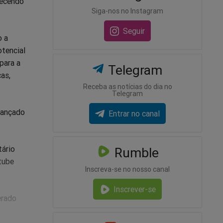
recendo
Siga-nos no Instagram
Seguir
o a
otencial
para a
Telegram
as,
Receba as notícias do dia no
Telegram
cançado
Entrar no canal
tário
Rumble
utube
Inscreva-se no nosso canal
Inscrever-se
erado
 de 160