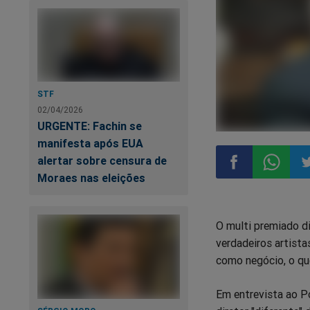
STF
02/04/2026
URGENTE: Fachin se
manifesta após EUA
alertar sobre censura de
Moraes nas eleições
Compartilhar
Compart
Co
O multi premiado di
no
no
n
verdadeiros artist
como negócio, o que
Facebook
Whatsa
Tw
Em entrevista ao P