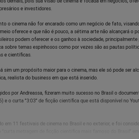
 dos demais, pois sua visão de cinema é focada em negócios, ofe
presários e investidores.
nto o cinema não for encarado como um negócio de fato, visand
 meio oferece e que não é pouco, a sétima arte não alcançará o p
sileiros podem oferecer e os ganhos à sociedade, principalmente 
a sobre temas espinhosos como por vezes são as pautas polític
as e científicas.
há sim um propósito maior para o cinema, mas ele só pode ser al
a, realista do business em que está inserido.
igidos por Andreassa, fizeram muito sucesso no Brasil o documen
 e o curta "3:03" de ficção científica que está disponível no Yo
do em 11 festivais de cinema no Brasil e no exterior, e foi consid
 "curta metragem de ficção científica mais famoso do Brasil" em
 filme "aclamado pelo público" na plataforma por alcançar mais