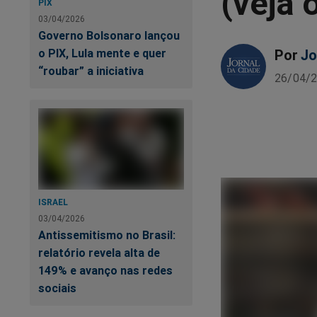
(veja 
PIX
03/04/2026
Governo Bolsonaro lançou
Por
Jo
o PIX, Lula mente e quer
“roubar” a iniciativa
26/04/2
ISRAEL
03/04/2026
Antissemitismo no Brasil:
relatório revela alta de
149% e avanço nas redes
sociais