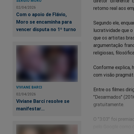
diretor "diferente"
SÉRGIO MORO
retorno real aos em
02/04/2026
Com o apoio de Flávio,
Moro se encaminha para
Segundo ele, enqua
vencer disputa no 1º turno
lucratividade que o
que os artistas bra
argumentação franc
religiosas, filosófic
Conforme explica, 
com visão pragmátic
VIVIANE BARCI
Entre os filmes dir
02/04/2026
"Desarmados" (2016)
Viviane Barci resolve se
gratuitamente.
manifestar...
O "3:03" foi premia
pelo Google como o
setembro de 2024, e