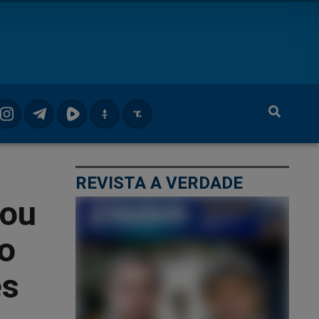
REVISTA A VERDADE
hou
vo
es