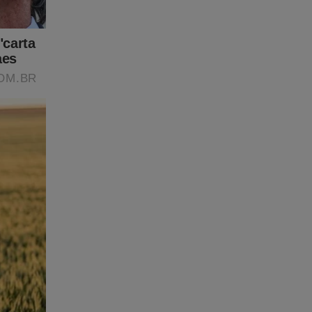
am
l (veja