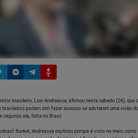
ilhar
mpartilhar
Compartilhar
Compartilhar
Compartilhar
retor brasileiro, Lion Andreassa, afirmou neste sábado (26), que 
o
no
no
no
as brasileiros podem sim fazer sucesso se adotarem uma visão d
 segundo ele, falta no Brasil.
pp
itter
Messenger
Telegram
Gettr
odcast Bunker, Andreassa explicou porque é visto no meio como