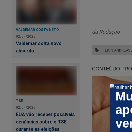
mil visualizações, 
até março de 2025.
Confira a entrevist
VALDEMAR COSTA NETO
da Redação
02/04/2026
Valdemar solta novo
absurdo...
LION ANDREAS
Mu
TSE
ap
02/04/2026
EUA vão receber possíveis
ve
denúncias sobre o TSE
durante as eleições