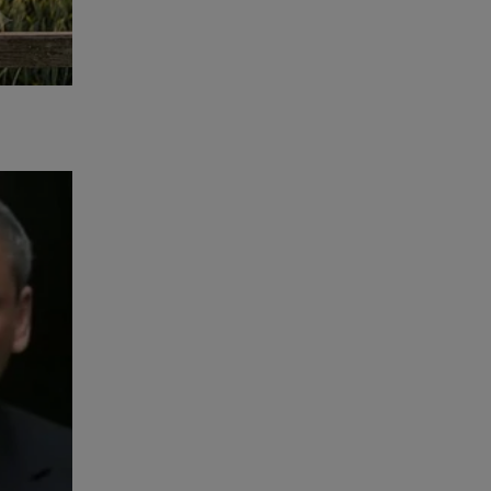
tornou
ece não
obre
ta à Cena
o link
ta-a-