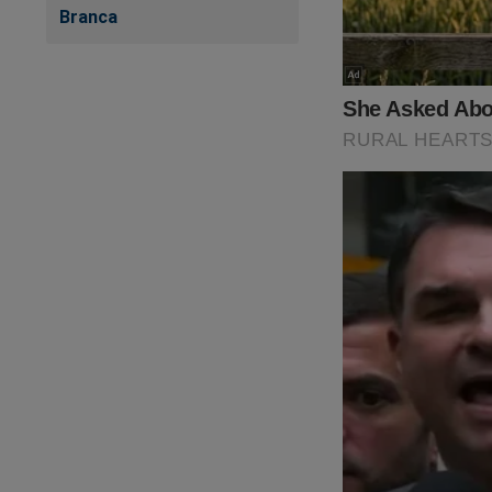
Branca
Nas últimas semana
realidade. A cruel 
ter limites! O "sis
aquele pleito eleit
do Crime"
,
um
best
abaixo para adquirir
https://www.conte
cena-do-crime
O próprio Bolsonaro 