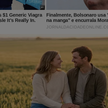
ganizações investigadas por rombo bilionário no INSS for
cebidas 15 vezes no governo Lula
-CEO da HURB é preso em flagrante por motivo inacreditáve
vídeo)