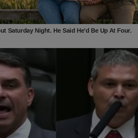
s, a possibilidade de prisão de Jair Bolsonaro absurdamente se 
perseguição contra o ex-presidente, seus aliados e sua família par
tema" quer esconder o que realmente aconteceu em 2022... Tudo s
oral foi documentado no livro
"O Fantasma do Alvorada - A Vol
 seller
no Brasil. Não perca tempo. Caso tenha interesse, clique n
 essa obra:
udoconservador.com.br/products/o-fantasma-do-alvorada-a-vol
já conhece o livro: