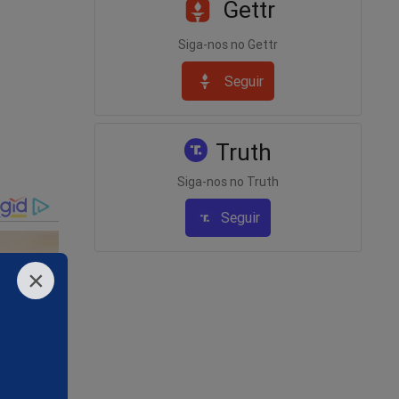
Gettr
nuação,
Siga-nos no Gettr
Seguir
Truth
Siga-nos no Truth
Seguir
×